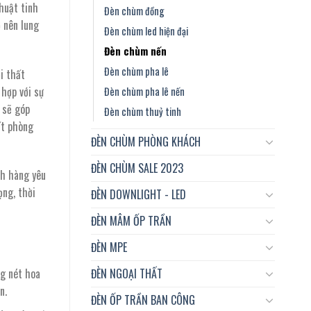
huật tinh
Đèn chùm đồng
ở nên lung
Đèn chùm led hiện đại
Đèn chùm nến
Đèn chùm pha lê
ội thất
 hợp với sự
Đèn chùm pha lê nến
 sẽ góp
Đèn chùm thuỷ tinh
ất phòng
ĐÈN CHÙM PHÒNG KHÁCH
ĐÈN CHÙM SALE 2023
ch hàng yêu
ọng, thời
ĐÈN DOWNLIGHT - LED
ĐÈN MÂM ỐP TRẦN
ĐÈN MPE
ĐÈN NGOẠI THẤT
ng nét hoa
n.
ĐÈN ỐP TRẦN BAN CÔNG