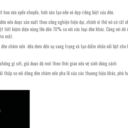
 hoa văn uyển chuyển, tinh xảo tạo nên vẻ đẹp riêng biệt của đèn.
đèn nến được sản xuất theo công nghiện hiện đại, chính vì thế nó có rất n
biệt tiết kiệm điện năng lên đến 70% so với các loại đèn khác. Cùng với đó
cho mắt.
đèn chùm nến đều đem đến sự sang trọng và tạo điểm nhấn nổi bật cho 
 chống gỉ sét, giữ được độ mới theo thời gian nếu vệ sinh đúng cách
đối thấp so với dòng đèn chùm nến pha lê của các thương hiệu khác, phù h