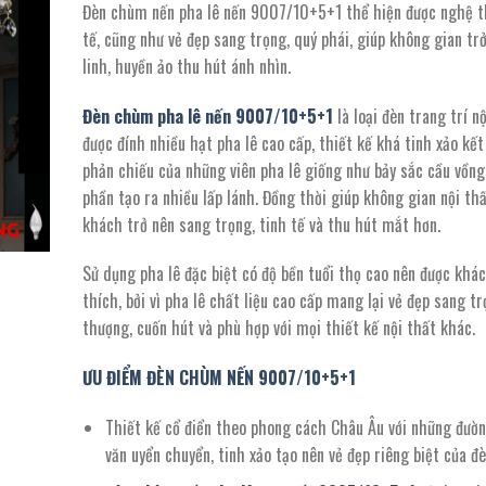
Đèn chùm nến pha lê nến 9007/10+5+1 thể hiện được nghệ t
là:
tại
tế, cũng như vẻ đẹp sang trọng, quý phái, giúp không gian tr
18.012.000 ₫.
là:
linh, huyền ảo thu hút ánh nhìn.
9.907.000 ₫.
Đèn chùm pha lê nến
9007
/
10+5+1
là loại đèn trang trí n
được đính nhiều hạt pha lê cao cấp, thiết kế khá tinh xảo kết
phản chiếu của những viên pha lê giống như bảy sắc cầu vồng
phần tạo ra nhiều lấp lánh. Đồng thời giúp không gian nội th
khách trở nên sang trọng, tinh tế và thu hút mắt hơn.
Sử dụng pha lê đặc biệt có độ bền tuổi thọ cao nên được khá
thích, bởi vì pha lê chất liệu cao cấp mang lại vẻ đẹp sang tr
thượng, cuốn hút và phù hợp với mọi thiết kế nội thất khác.
ƯU ĐIỂM ĐÈN CHÙM NẾN
9007
/
10+5+1
Thiết kế cổ điển theo phong cách Châu Âu với những đườ
văn uyển chuyển, tinh xảo tạo nên vẻ đẹp riêng biệt của đè