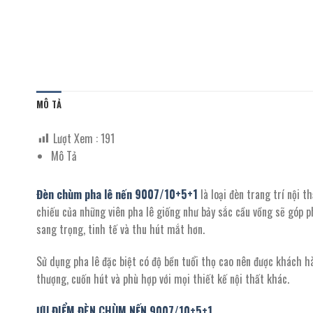
MÔ TẢ
Lượt Xem :
191
Mô Tả
Đèn chùm pha lê nến
9007
/
10+5+1
là loại đèn trang trí nội 
chiếu của những viên pha lê giống như bảy sắc cầu vồng sẽ góp p
sang trọng, tinh tế và thu hút mắt hơn.
Sử dụng pha lê đặc biệt có độ bền tuổi thọ cao nên được khách hàn
thượng, cuốn hút và phù hợp với mọi thiết kế nội thất khác.
ƯU ĐIỂM ĐÈN CHÙM NẾN
9007
/
10+5+1