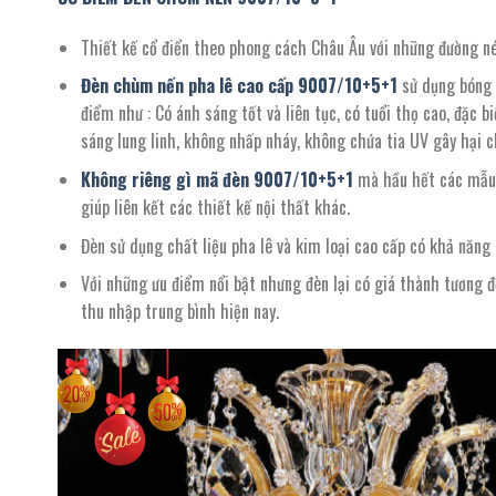
Thiết kế cổ điển theo phong cách Châu Âu với những đường nét
Đèn chùm nến pha lê cao cấp
9007
/10+5+1
sử dụng bóng 
điểm như : Có ánh sáng tốt và liên tục, có tuổi thọ cao, đặc 
sáng lung linh, không nhấp nháy, không chứa tia UV gây hại 
Không riêng gì mã đèn
9007
/
10+5+1
mà hầu hết các mẫu 
giúp liên kết các thiết kế nội thất khác.
Đèn sử dụng chất liệu pha lê và kim loại cao cấp có khả năng
Với những ưu điểm nổi bật nhưng đèn lại có giá thành tương 
thu nhập trung bình hiện nay.