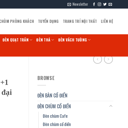
Newsletter
 CHÙM PHÒNG KHÁCH
TUYỂN DỤNG
TRANG TRÍ NỘI THẤT
LIÊN HỆ
ĐÈN QUẠT TRẦN
ĐÈN THẢ
ĐÈN VÁCH TƯỜNG
BROWSE
5+1
 đại
ĐÈN BÀN CỔ ĐIỂN
ĐÈN CHÙM CỔ ĐIỂN
Đèn chùm Cafe
Đèn chùm cổ điển