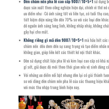
Đèn chùm nến pha lê cao cấp
9007
/10+5+1
sử dụng b
được sản xuất theo công nghiện hiện đại, chính vì thế nó 
ưu điểm như : Có ánh sáng tốt và liên tục, có tuổi thọ cao,
tiết kiệm điện năng lên đến 70% so với các loại đèn khác
đó nguồn ánh sáng lung linh, không nhấp nháy, không chứ
gây hại cho mắt.
Không riêng gì mã đèn
9007
/
10+5+1
mà hầu hết các
chùm nến đều đem đến sự sang trọng và tạo điểm nhấn n
không gian, giúp liên kết các thiết kế nội thất khác.
Đèn sử dụng chất liệu pha lê và kim loại cao cấp có khả 
gỉ sét, giữ được độ mới theo thời gian nếu vệ sinh đúng c
Với những ưu điểm nổi bật nhưng đèn lại có giá thành tươ
so với dòng đèn chùm nến pha lê của các thương hiệu khá
với mức thu nhập trung bình hiện nay.