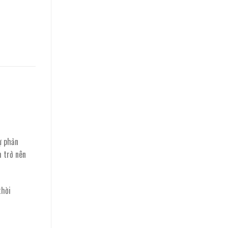
sự phản
h trở nên
thời