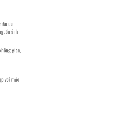
hiều ưu
 nguồn ánh
không gian,
ợp với mức