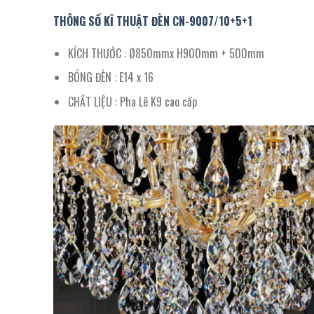
THÔNG SỐ KĨ THUẬT ĐÈN CN-
9007
/
10+5+1
KÍCH THƯỚC : Ø850mmx H900mm + 500mm
BÓNG ĐÈN : E14 x 16
CHẤT LIỆU : Pha Lê K9 cao cấp