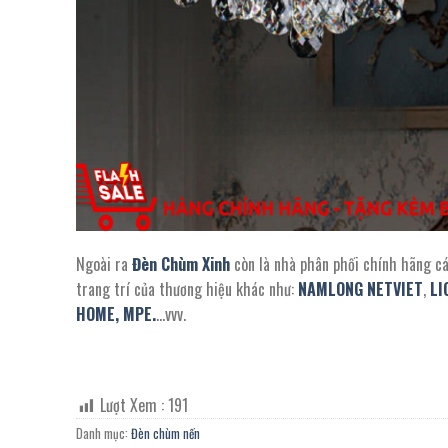
Ngoài ra
Đèn Chùm Xinh
còn là nhà phân phối chính hãng c
trang trí của thương hiệu khác như:
NAMLONG NETVIET
,
LI
HOME,
MPE.
…vvv.
Lượt Xem :
191
Danh mục:
Đèn chùm nến