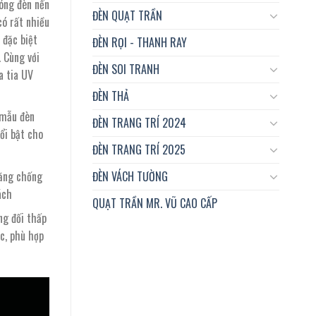
óng đèn nến
ĐÈN QUẠT TRẦN
có rất nhiều
 đặc biệt
ĐÈN RỌI - THANH RAY
. Cùng với
ĐÈN SOI TRANH
a tia UV
ĐÈN THẢ
 mẫu đèn
ĐÈN TRANG TRÍ 2024
ổi bật cho
ĐÈN TRANG TRÍ 2025
ĐÈN VÁCH TƯỜNG
năng chống
ách
QUẠT TRẦN MR. VŨ CAO CẤP
ng đối thấp
c, phù hợp