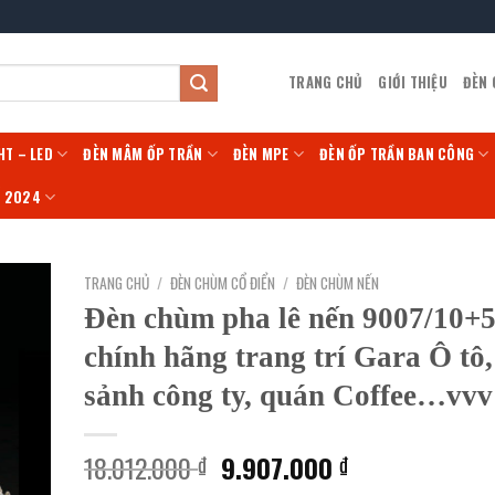
TRANG CHỦ
GIỚI THIỆU
ĐÈN
HT – LED
ĐÈN MÂM ỐP TRẦN
ĐÈN MPE
ĐÈN ỐP TRẦN BAN CÔNG
Í 2024
TRANG CHỦ
/
ĐÈN CHÙM CỔ ĐIỂN
/
ĐÈN CHÙM NẾN
Đèn chùm pha lê nến 9007/10+
chính hãng trang trí Gara Ô tô,
sảnh công ty, quán Coffee…vvv
Giá
Giá
18.012.000
9.907.000
₫
₫
gốc
hiện