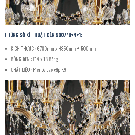
THÔNG SỐ KĨ THUẬT ĐÈN 9007/8+4+1:
KÍCH THƯỚC : Ø780mm x H850mm + 500mm
BÓNG ĐÈN : E14 x 13 Bóng
CHẤT LIỆU : Pha Lê cao cấp K9