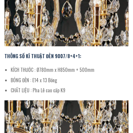
THÔNG SỐ KĨ THUẬT ĐÈN 9007/8+4+1:
KÍCH THƯỚC : Ø780mm x H850mm + 500mm
BÓNG ĐÈN : E14 x 13 Bóng
CHẤT LIỆU : Pha Lê cao cấp K9