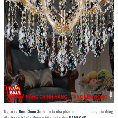
Ngoài ra
Đèn Chùm Xinh
còn là nhà phân phối chính hãng các dòng
đèn trang trí của thương hiệu khác như:
NAMLONG