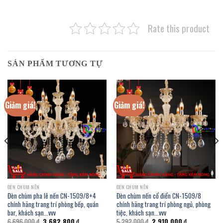
Rate this product
SẢN PHẨM TƯƠNG TỰ
Giảm giá!
Giảm giá!
ĐÈN CHÙM NẾN
ĐÈN CHÙM NẾN
Đèn chùm pha lê nến CN-1509/8+4
Đèn chùm nến cổ điển CN-1509/8
chính hãng trang trí phòng bếp, quán
chính hãng trang trí phòng ngủ, phòng
bar, khách sạn…vvv
tiệc, khách sạn…vvv
Giá
Giá
Giá
Giá
6.696.000
₫
3.682.800
₫
5.292.000
₫
2.910.000
₫