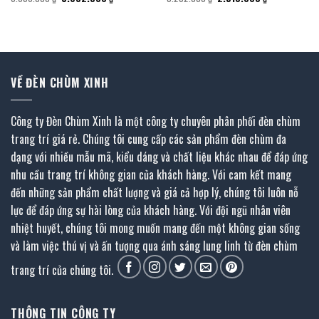
gốc
hiện
gốc
hiện
là:
tại
là:
tại
6.696.000 ₫.
là:
5.292.000 ₫.
là:
3.682.800 ₫.
2.910.000 ₫.
VỀ ĐÈN CHÙM XINH
Công ty Đèn Chùm Xinh là một công ty chuyên phân phối đèn chùm
trang trí giá rẻ. Chúng tôi cung cấp các sản phẩm đèn chùm đa
dạng với nhiều mẫu mã, kiểu dáng và chất liệu khác nhau để đáp ứng
nhu cầu trang trí không gian của khách hàng. Với cam kết mang
đến những sản phẩm chất lượng và giá cả hợp lý, chúng tôi luôn nỗ
lực để đáp ứng sự hài lòng của khách hàng. Với đội ngũ nhân viên
nhiệt huyết, chúng tôi mong muốn mang đến một không gian sống
và làm việc thú vị và ấn tượng qua ánh sáng lung linh từ đèn chùm
trang trí của chúng tôi.
THÔNG TIN CÔNG TY