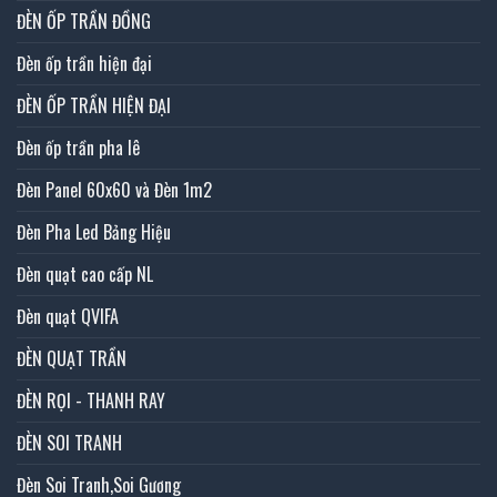
ĐÈN ỐP TRẦN ĐỒNG
Đèn ốp trần hiện đại
ĐÈN ỐP TRẦN HIỆN ĐẠI
Đèn ốp trần pha lê
Đèn Panel 60x60 và Đèn 1m2
Đèn Pha Led Bảng Hiệu
Đèn quạt cao cấp NL
Đèn quạt QVIFA
ĐÈN QUẠT TRẦN
ĐÈN RỌI - THANH RAY
ĐÈN SOI TRANH
Đèn Soi Tranh,Soi Gương