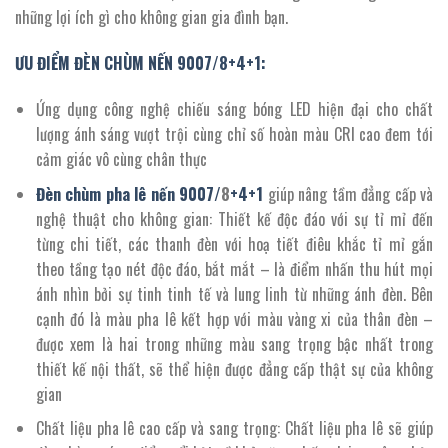
7.775.000 ₫.
những lợi ích gì cho không gian gia đình bạn.
ƯU ĐIỂM ĐÈN CHÙM NẾN 9007/8+4+1:
Ứng dụng công nghệ chiếu sáng bóng LED hiện đại cho chất
lượng ánh sáng vượt trội cùng chỉ số hoàn màu CRI cao đem tới
cảm giác vô cùng chân thực
Đèn chùm pha lê nến 9007/
8
+4+1
giúp nâng tầm đẳng cấp và
nghệ thuật cho không gian: Thiết kế độc đáo với sự tỉ mỉ đến
từng chi tiết, các thanh đèn với hoạ tiết điêu khắc tỉ mỉ gắn
theo tầng tạo nét độc đáo, bắt mắt – là điểm nhấn thu hút mọi
ánh nhìn bởi sự tinh tinh tế và lung linh từ những ánh đèn. Bên
cạnh đó là màu pha lê kết hợp với màu vàng xi của thân đèn –
được xem là hai trong những màu sang trọng bậc nhất trong
thiết kế nội thất, sẽ thể hiện được đẳng cấp thật sự của không
gian
Chất liệu pha lê cao cấp và sang trọng: Chất liệu pha lê sẽ giúp