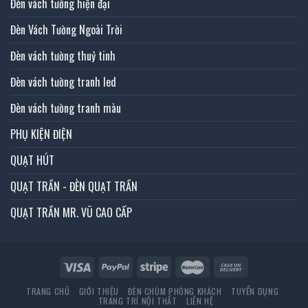
Đèn vách tường hiện đại
Đèn Vách Tường Ngoài Trời
Đèn vách tường thuỷ tinh
Đèn vách tường tranh led
Đèn vách tường tranh màu
PHỤ KIỆN ĐIỆN
QUẠT HÚT
QUẠT TRẦN - ĐÈN QUẠT TRẦN
QUẠT TRẦN MR. VŨ CAO CẤP
TRANG CHỦ
GIỚI THIỆU
ĐÈN CHÙM PHÒNG KHÁCH
TUYỂN DỤNG
TRANG TRÍ NỘI THẤT
LIÊN HỆ