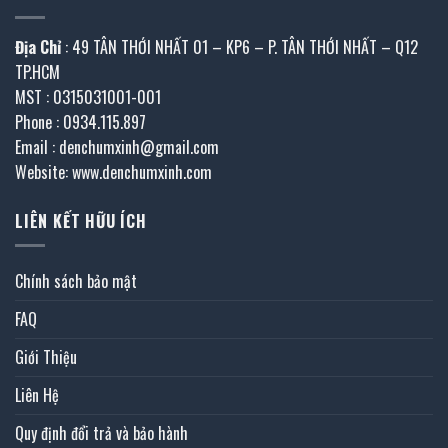
Địa Chỉ
: 49 TÂN THỚI NHẤT 01 – KP6 – P. TÂN THỚI NHẤT – Q12
TP.HCM
MST : 0315031001-001
Phone : 0934.115.897
Email : denchumxinh@gmail.com
Website: www.denchumxinh.com
LIÊN KẾT HỮU ÍCH
Chính sách bảo mật
FAQ
Giới Thiệu
Liên Hệ
Quy định đổi trả và bảo hành