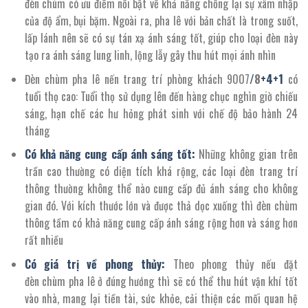
đèn chùm có ưu điểm nổi bật về khả năng chống lại sự xâm nhập
của độ ẩm, bụi bặm. Ngoài ra, pha lê với bản chất là trong suốt,
lấp lánh nên sẽ có sự tán xạ ánh sáng tốt, giúp cho loại đèn này
tạo ra ánh sáng lung linh, lộng lẫy gây thu hút mọi ánh nhìn
Đèn chùm pha lê nến trang trí phòng khách
9007
/
8
+4+1
có
tuổi thọ cao: Tuổi thọ sử dụng lên đến hàng chục nghìn giờ chiếu
sáng, hạn chế các hư hỏng phát sinh với chế độ bảo hành 24
tháng
Có khả năng cung cấp ánh sáng tốt:
Những không gian trên
trần cao thường có diện tích khá rộng, các loại đèn trang trí
thông thường không thể nào cung cấp đủ ánh sáng cho không
gian đó. Với kích thước lớn và được thả dọc xuống thì đèn chùm
thông tầm có khả năng cung cấp ánh sáng rộng hơn và sáng hơn
rất nhiều
Có giá trị về phong thủy:
Theo phong thủy nếu đặt
đèn chùm pha lê ở đúng hướng thì sẽ có thể thu hút vận khí tốt
vào nhà, mang lại tiền tài, sức khỏe, cải thiện các mối quan hệ