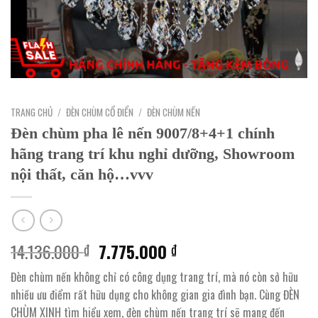
TRANG CHỦ
/
ĐÈN CHÙM CỔ ĐIỂN
/
ĐÈN CHÙM NẾN
Đèn chùm pha lê nến 9007/8+4+1 chính
hãng trang trí khu nghỉ dưỡng, Showroom
nội thất, căn hộ…vvv
Giá
Giá
14.136.000
7.775.000
₫
₫
gốc
hiện
Đèn chùm nến không chỉ có công dụng trang trí, mà nó còn sở hữu
là:
tại
nhiều ưu điểm rất hữu dụng cho không gian gia đình bạn. Cùng ĐÈN
14.136.000 ₫.
là:
CHÙM XINH tìm hiểu xem, đèn chùm nến trang trí sẽ mang đến