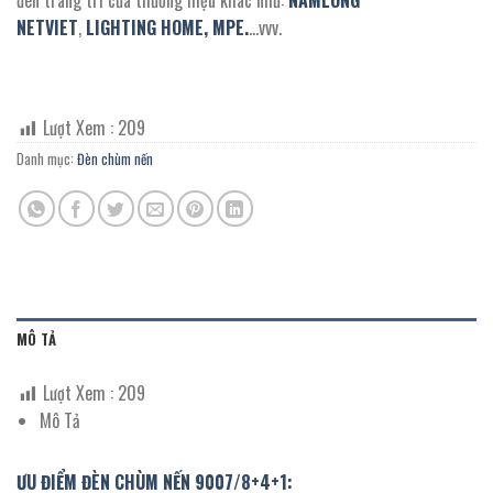
NETVIET
,
LIGHTING HOME,
MPE.
…vvv.
Lượt Xem :
209
Danh mục:
Đèn chùm nến
MÔ TẢ
Lượt Xem :
209
Mô Tả
ƯU ĐIỂM ĐÈN CHÙM NẾN 9007/8+4+1: