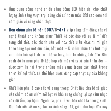
Ứng dụng công nghệ chiếu sáng bóng LED hiện đại cho chất
lượng ánh sáng vượt trội cùng chỉ số hoàn màu CRI cao đem tới
cảm giác vô cùng chân thực
Đèn chùm pha lê nến 9007/
8
+4+1
giúp nâng tầm đẳng cấp và
nghệ thuật cho không gian: Thiết kế độc đáo với sự tỉ mỉ đến
từng chi tiết, các thanh đèn với hoạ tiết điêu khắc tỉ mỉ gắn
theo tầng tạo nét độc đáo, bắt mắt – là điểm nhấn thu hút mọi
ánh nhìn bởi sự tinh tinh tế và lung linh từ những ánh đèn. Bên
cạnh đó là màu pha lê kết hợp với màu vàng xi của thân đèn –
được xem là hai trong những màu sang trọng bậc nhất trong
thiết kế nội thất, sẽ thể hiện được đẳng cấp thật sự của không
gian
Chất liệu pha lê cao cấp và sang trọng: Chất liệu pha lê sẽ giúp
đèn chùm có ưu điểm nổi bật về khả năng chống lại sự xâm nhập
của độ ẩm, bụi bặm. Ngoài ra, pha lê với bản chất là trong suốt,
lấp lánh nên sẽ có sự tán xạ ánh sáng tốt, giúp cho loại đèn này