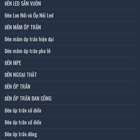
ĐÈN LED SÂN VƯỜN
Đèn Lon Nổi và Ốp Nổi Led
ĐÈN MÂM ỐP TRẦN
Đèn mâm ốp trần hiện đại
Đèn mâm ốp trần pha lê
ĐÈN MPE
ĐÈN NGOẠI THẤT
ĐÈN ỐP TRẦN
ĐÈN ỐP TRẦN BAN CÔNG
Đèn ốp trần cổ điển
Đèn ốp trần cổ điển
Đèn ốp trần đồng