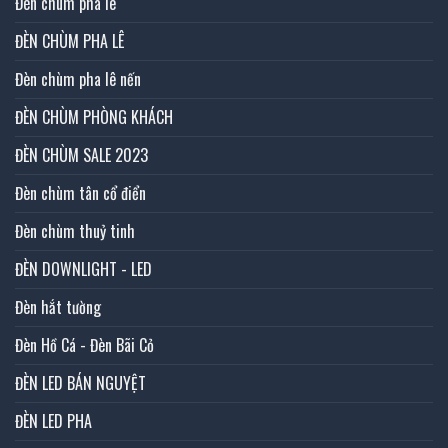
Đèn chùm pha lê
ĐÈN CHÙM PHA LÊ
Đèn chùm pha lê nến
ĐÈN CHÙM PHÒNG KHÁCH
ĐÈN CHÙM SALE 2023
Đèn chùm tân cổ điển
Đèn chùm thuỷ tinh
ĐÈN DOWNLIGHT - LED
Đèn hắt tường
Đèn Hồ Cá - Đèn Bãi Cỏ
ĐÈN LED BÁN NGUYỆT
ĐÈN LED PHA