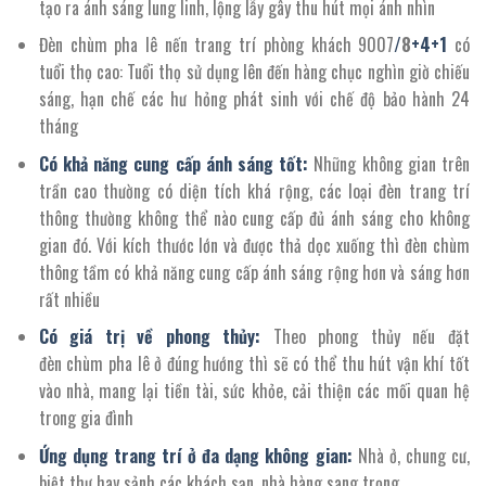
tạo ra ánh sáng lung linh, lộng lẫy gây thu hút mọi ánh nhìn
Đèn chùm pha lê nến trang trí phòng khách
9007
/
8
+4+1
có
tuổi thọ cao: Tuổi thọ sử dụng lên đến hàng chục nghìn giờ chiếu
sáng, hạn chế các hư hỏng phát sinh với chế độ bảo hành 24
tháng
Có khả năng cung cấp ánh sáng tốt:
Những không gian trên
trần cao thường có diện tích khá rộng, các loại đèn trang trí
thông thường không thể nào cung cấp đủ ánh sáng cho không
gian đó. Với kích thước lớn và được thả dọc xuống thì đèn chùm
thông tầm có khả năng cung cấp ánh sáng rộng hơn và sáng hơn
rất nhiều
Có giá trị về phong thủy:
Theo phong thủy nếu đặt
đèn chùm pha lê ở đúng hướng thì sẽ có thể thu hút vận khí tốt
vào nhà, mang lại tiền tài, sức khỏe, cải thiện các mối quan hệ
trong gia đình
Ứng dụng trang trí ở đa dạng không gian:
Nhà ở, chung cư,
biệt thự hay sảnh các khách sạn, nhà hàng sang trọng,…