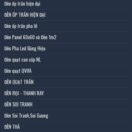
Đèn ốp trần hiện đại
ĐÈN ỐP TRẦN HIỆN ĐẠI
Đèn ốp trần pha lê
Đèn Panel 60x60 và Đèn 1m2
Đèn Pha Led Bảng Hiệu
Đèn quạt cao cấp NL
Đèn quạt QVIFA
ĐÈN QUẠT TRẦN
ĐÈN RỌI - THANH RAY
ĐÈN SOI TRANH
Đèn Soi Tranh,Soi Gương
ĐÈN THẢ