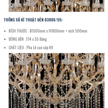
THÔNG SỐ KĨ THUẬT ĐÈN 03086/55:
KÍCH THƯỚC : Ø1500mm x H1800mm + xích 500mm
BÓNG ĐÈN : E14 x 55 Bóng
CHẤT LIỆU : Pha Lê cao cấp K9