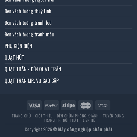
Đèn vách tường thuỷ tinh
Đèn vách tường tranh led
Đèn vách tường tranh màu
PHỤ KIỆN ĐIỆN
QUẠT HÚT
QUẠT TRẦN - ĐÈN QUẠT TRẦN
QUẠT TRẦN MR. VŨ CAO CẤP
TRANG CHỦ
GIỚI THIỆU
ĐÈN CHÙM PHÒNG KHÁCH
TUYỂN DỤNG
TRANG TRÍ NỘI THẤT
LIÊN HỆ
Copyright 2026 ©
Máy công nghiệp châu phát