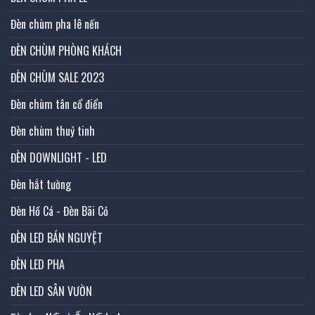
Đèn chùm pha lê nến
ĐÈN CHÙM PHÒNG KHÁCH
ĐÈN CHÙM SALE 2023
Đèn chùm tân cổ điển
Đèn chùm thuỷ tinh
ĐÈN DOWNLIGHT - LED
Đèn hắt tường
Đèn Hồ Cá - Đèn Bãi Cỏ
ĐÈN LED BÁN NGUYỆT
ĐÈN LED PHA
ĐÈN LED SÂN VƯỜN