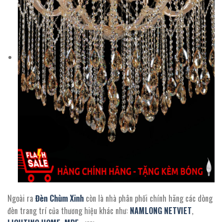
Ngoài ra
Đèn Chùm Xinh
còn là nhà phân phối chính hãng các dòng
đèn trang trí của thương hiệu khác như:
NAMLONG NETVIET
,