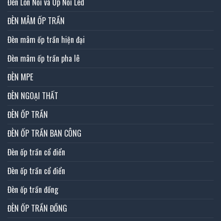
Đèn Lon Nổi và Ốp Nổi Led
ĐÈN MÂM ỐP TRẦN
Đèn mâm ốp trần hiện đại
Đèn mâm ốp trần pha lê
ĐÈN MPE
ĐÈN NGOẠI THẤT
ĐÈN ỐP TRẦN
ĐÈN ỐP TRẦN BAN CÔNG
Đèn ốp trần cổ điển
Đèn ốp trần cổ điển
Đèn ốp trần đồng
ĐÈN ỐP TRẦN ĐỒNG