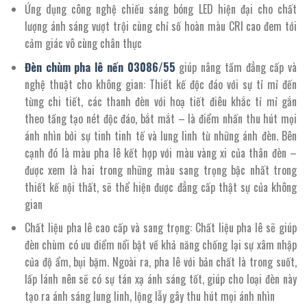
Ứng dụng công nghệ chiếu sáng bóng LED hiện đại cho chất
lượng ánh sáng vượt trội cùng chỉ số hoàn màu CRI cao đem tới
cảm giác vô cùng chân thực
Đèn chùm pha lê nến 03086/
55
giúp nâng tầm đẳng cấp và
nghệ thuật cho không gian: Thiết kế độc đáo với sự tỉ mỉ đến
từng chi tiết, các thanh đèn với hoạ tiết điêu khắc tỉ mỉ gắn
theo tầng tạo nét độc đáo, bắt mắt – là điểm nhấn thu hút mọi
ánh nhìn bởi sự tinh tinh tế và lung linh từ những ánh đèn. Bên
cạnh đó là màu pha lê kết hợp với màu vàng xi của thân đèn –
được xem là hai trong những màu sang trọng bậc nhất trong
thiết kế nội thất, sẽ thể hiện được đẳng cấp thật sự của không
gian
Chất liệu pha lê cao cấp và sang trọng: Chất liệu pha lê sẽ giúp
đèn chùm có ưu điểm nổi bật về khả năng chống lại sự xâm nhập
của độ ẩm, bụi bặm. Ngoài ra, pha lê với bản chất là trong suốt,
lấp lánh nên sẽ có sự tán xạ ánh sáng tốt, giúp cho loại đèn này
tạo ra ánh sáng lung linh, lộng lẫy gây thu hút mọi ánh nhìn