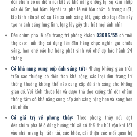
đèn chùm có ưu điểm nổi bật về khả năng chống lại sự xâm nhập
của độ ẩm, bụi bặm. Ngoài ra, pha lê với bản chất là trong suốt,
lấp lánh nên sẽ có sự tán xạ ánh sáng tốt, giúp cho loại đèn này
tạo ra ánh sáng lung linh, lộng lẫy gây thu hút mọi ánh nhìn
Đèn chùm pha lê nến trang trí phòng khách
03086
/
55
có tuổi
thọ cao: Tuổi thọ sử dụng lên đến hàng chục nghìn giờ chiếu
sáng, hạn chế các hư hỏng phát sinh với chế độ bảo hành 24
tháng
Có khả năng cung cấp ánh sáng tốt:
Những không gian trên
trần cao thường có diện tích khá rộng, các loại đèn trang trí
thông thường không thể nào cung cấp đủ ánh sáng cho không
gian đó. Với kích thước lớn và được thả dọc xuống thì đèn chùm
thông tầm có khả năng cung cấp ánh sáng rộng hơn và sáng hơn
rất nhiều
Có giá trị về phong thủy:
Theo phong thủy nếu đặt
đèn chùm pha lê ở đúng hướng thì sẽ có thể thu hút vận khí tốt
vào nhà, mang lại tiền tài, sức khỏe, cải thiện các mối quan hệ