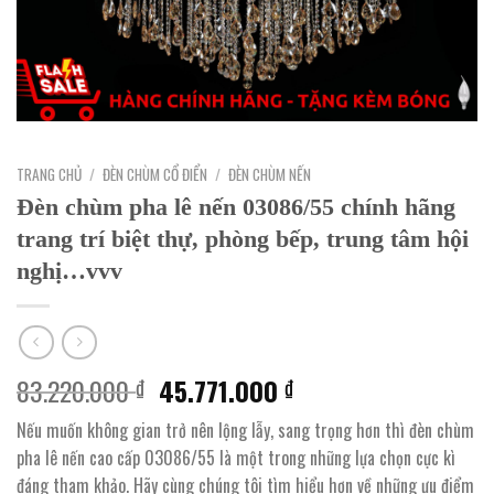
TRANG CHỦ
/
ĐÈN CHÙM CỔ ĐIỂN
/
ĐÈN CHÙM NẾN
Đèn chùm pha lê nến 03086/55 chính hãng
trang trí biệt thự, phòng bếp, trung tâm hội
nghị…vvv
Giá
Giá
83.220.000
45.771.000
₫
₫
gốc
hiện
Nếu muốn không gian trở nên lộng lẫy, sang trọng hơn thì đèn chùm
là:
tại
pha lê nến cao cấp 03086/55 là một trong những lựa chọn cực kì
83.220.000 ₫.
là:
đáng tham khảo. Hãy cùng chúng tôi tìm hiểu hơn về những ưu điểm