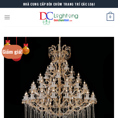
Skip
NHÀ CUNG CẤP ĐÈN CHÙM TRANG TRÍ CÁC LOẠI
to
content
0
Giảm giá!