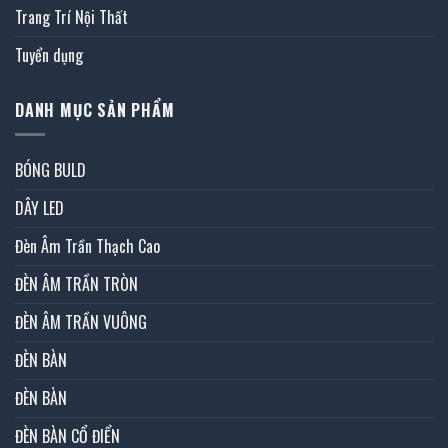
Trang Trí Nội Thất
Tuyển dụng
DANH MỤC SẢN PHẨM
BÓNG BULD
DÂY LED
Đèn Âm Trần Thạch Cao
ĐÈN ÂM TRẦN TRÒN
ĐÈN ÂM TRẦN VUÔNG
ĐÈN BÀN
ĐÈN BÀN
ĐÈN BÀN CỔ ĐIỂN