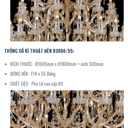
THÔNG SỐ KĨ THUẬT ĐÈN 03086/55:
KÍCH THƯỚC : Ø1500mm x H1800mm + xích 500mm
BÓNG ĐÈN : E14 x 55 Bóng
CHẤT LIỆU : Pha Lê cao cấp K9