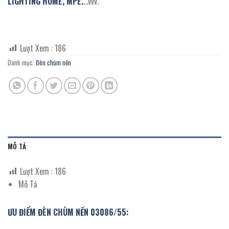
LIGHTING HOME,
MPE.
…vvv.
Lượt Xem :
186
Danh mục:
Đèn chùm nến
MÔ TẢ
Lượt Xem :
186
Mô Tả
ƯU ĐIỂM ĐÈN CHÙM NẾN 03086/55: