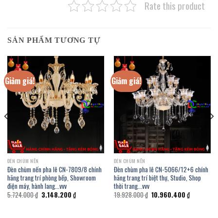
Rate this product
SẢN PHẨM TƯƠNG TỰ
Giảm giá!
Giảm giá!
ĐÈN CHÙM NẾN
ĐÈN CHÙM NẾN
Đèn chùm nến pha lê CN-7809/8 chính
Đèn chùm pha lê CN-5066/12+6 chính
hãng trang trí phòng bếp, Showroom
hãng trang trí biệt thự, Studio, Shop
điện máy, hành lang…vvv
thời trang…vvv
Giá
Giá
Giá
Giá
5.724.000
₫
3.148.200
₫
19.928.000
₫
10.960.400
₫
gốc
hiện
gốc
hiện
là:
tại
là:
tại
5.724.000 ₫.
là:
19.928.000 ₫.
là: