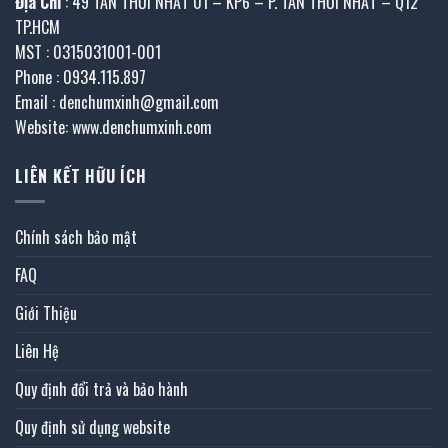
Địa Chỉ
: 49 TÂN THỚI NHẤT 01 – KP6 – P. TÂN THỚI NHẤT – Q12
TP.HCM
MST : 0315031001-001
Phone : 0934.115.897
Email : denchumxinh@gmail.com
Website: www.denchumxinh.com
LIÊN KẾT HỮU ÍCH
Chính sách bảo mật
FAQ
Giới Thiệu
Liên Hệ
Quy định đổi trả và bảo hành
Quy định sử dụng website