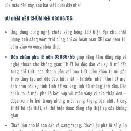
45.771.000 ₫.
của mẫu đèn này, sau bài viết dưới đây nhé!
ƯU ĐIỂM ĐÈN CHÙM NẾN 03086/55:
Ứng dụng công nghệ chiếu sáng bóng LED hiện đại cho chất
lượng ánh sáng vượt trội cùng chỉ số hoàn màu CRI cao đem tới
cảm giác vô cùng chân thực
Đèn chùm pha lê nến 03086/
55
giúp nâng tầm đẳng cấp và
nghệ thuật cho không gian: Thiết kế độc đáo với sự tỉ mỉ đến
từng chi tiết, các thanh đèn với hoạ tiết điêu khắc tỉ mỉ gắn
theo tầng tạo nét độc đáo, bắt mắt – là điểm nhấn thu hút mọi
ánh nhìn bởi sự tinh tinh tế và lung linh từ những ánh đèn. Bên
cạnh đó là màu pha lê kết hợp với màu vàng xi của thân đèn –
được xem là hai trong những màu sang trọng bậc nhất trong
thiết kế nội thất, sẽ thể hiện được đẳng cấp thật sự của không
gian
Chất liệu pha lê cao cấp và sang trọng: Chất liệu pha lê sẽ giúp