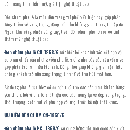
còn mang tính thẩm mỹ, giá trị nghệ thuật cao.
Đèn chùm pha lê là mẫu đèn trang trí phổ biến hiện nay, góp phần
tăng thêm vẻ sang trọng, đẳng cấp cho không gian trang trí lắp đặt.
Ngoài khả năng chiếu sáng tuyệt vời, đèn chùm pha lê còn có tính
thẩm mỹ nghệ thuật cao.
Đèn chùm pha lê CN-
1868/6
có
thiết kế khá tinh xảo kết hợp với
sự phản chiếu của những viên pha lê, giống như bảy sắc cầu vồng sẽ
góp phần tạo ra nhiều lấp lánh. Đồng thời giúp không gian nội thất
phòng khách trở nên sang trọng, tinh tế và thu hút mắt hơn.
Sử dụng pha lê đặc biệt có độ bền tuổi thọ cao nên được khách hàng
yêu thích, bởi vì pha lê chất liệu cao cấp mang lại vẻ đẹp sang trọng,
thời thượng, cuốn hút và phù hợp với mọi thiết kế nội thất khác.
ƯU ĐIỂM ĐÈN CHÙM CN-
1868/
6
Đèn chùm pha lê NC
–
1868/6
sử dụng bóng đèn nến được sản xuất