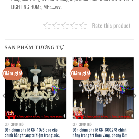
LIGHTING HOME, MPE….vvv.
Rate this product
SẢN PHẨM TƯƠNG TỰ
Giảm giá!
Giảm giá!
ĐÈN CHÙM NẾN
ĐÈN CHÙM NẾN
Đèn chùm pha lê CN-10/6 cao cấp
Đèn chùm pha lê CN-8002/8 chính
chính hãng trang trí tiệm trang sức,
hãng trang trí tiệm vàng, phòng làm