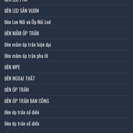
ĐÈN LED SÂN VƯỜN
Đèn Lon Nổi và Ốp Nổi Led
ĐÈN MÂM ỐP TRẦN
Đèn mâm ốp trần hiện đại
Đèn mâm ốp trần pha lê
ĐÈN MPE
ĐÈN NGOẠI THẤT
ĐÈN ỐP TRẦN
ĐÈN ỐP TRẦN BAN CÔNG
Đèn ốp trần cổ điển
Đèn ốp trần cổ điển