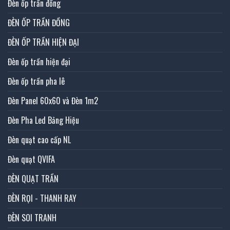
Đèn ốp trần đồng
ĐÈN ỐP TRẦN ĐỒNG
ĐÈN ỐP TRẦN HIỆN ĐẠI
Đèn ốp trần hiện đại
Đèn ốp trần pha lê
Đèn Panel 60x60 và Đèn 1m2
Đèn Pha Led Bảng Hiệu
Đèn quạt cao cấp NL
Đèn quạt QVIFA
ĐÈN QUẠT TRẦN
ĐÈN RỌI - THANH RAY
ĐÈN SOI TRANH