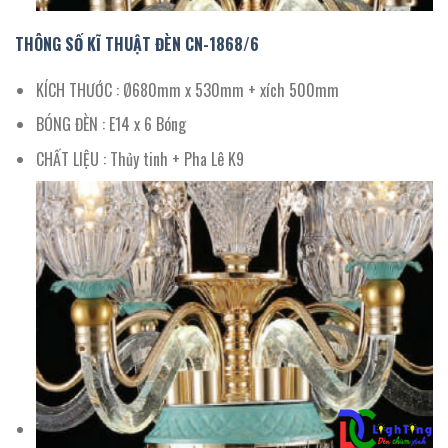
THÔNG SỐ KĨ THUẬT ĐÈN CN-
1868/
6
KÍCH THƯỚC : Ø680mm x 530mm + xích 500mm
BÓNG ĐÈN : E14 x 6 Bóng
CHẤT LIỆU : Thủy tinh + Pha Lê K9