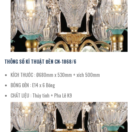
THÔNG SỐ KĨ THUẬT ĐÈN CN-
1868/
6
KÍCH THƯỚC : Ø680mm x 530mm + xích 500mm
BÓNG ĐÈN : E14 x 6 Bóng
CHẤT LIỆU : Thủy tinh + Pha Lê K9