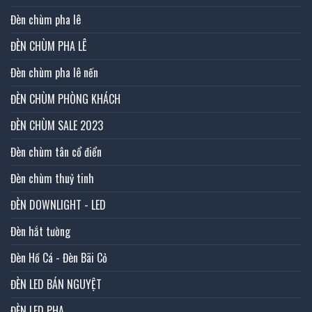
Đèn chùm pha lê
ĐÈN CHÙM PHA LÊ
Đèn chùm pha lê nến
ĐÈN CHÙM PHÒNG KHÁCH
ĐÈN CHÙM SALE 2023
Đèn chùm tân cổ điển
Đèn chùm thuỷ tinh
ĐÈN DOWNLIGHT - LED
Đèn hắt tường
Đèn Hồ Cá - Đèn Bãi Cỏ
ĐÈN LED BÁN NGUYỆT
ĐÈN LED PHA