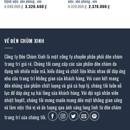
Bệnh viện, văn phòng…vvv
việc, văn phòng…vvv
Giá
Giá
Giá
Giá
6.048.000
₫
3.326.400
₫
4.320.000
₫
2.376.000
₫
gốc
hiện
gốc
hiện
là:
tại
là:
tại
6.048.000 ₫.
là:
4.320.000 ₫.
là:
.
3.326.400 ₫.
2.376.000 ₫.
VỀ ĐÈN CHÙM XINH
Công ty Đèn Chùm Xinh là một công ty chuyên phân phối đèn chùm
trang trí giá rẻ. Chúng tôi cung cấp các sản phẩm đèn chùm đa
dạng với nhiều mẫu mã, kiểu dáng và chất liệu khác nhau để đáp ứng
nhu cầu trang trí không gian của khách hàng. Với cam kết mang
đến những sản phẩm chất lượng và giá cả hợp lý, chúng tôi luôn nỗ
lực để đáp ứng sự hài lòng của khách hàng. Với đội ngũ nhân viên
nhiệt huyết, chúng tôi mong muốn mang đến một không gian sống
và làm việc thú vị và ấn tượng qua ánh sáng lung linh từ đèn chùm
trang trí của chúng tôi.