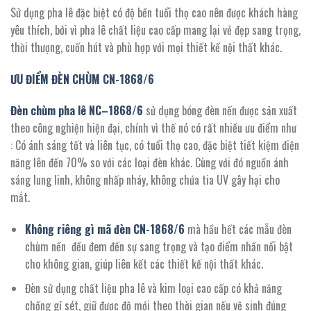
Sử dụng pha lê đặc biệt có độ bền tuổi thọ cao nên được khách hàng
yêu thích, bởi vì pha lê chất liệu cao cấp mang lại vẻ đẹp sang trọng,
thời thượng, cuốn hút và phù hợp với mọi thiết kế nội thất khác.
ƯU ĐIỂM ĐÈN CHÙM CN-
1868/
6
Đèn chùm pha lê NC
–
1868/6
sử dụng bóng đèn nến được sản xuất
theo công nghiện hiện đại, chính vì thế nó có rất nhiều ưu điểm như
: Có ánh sáng tốt và liên tục, có tuổi thọ cao, đặc biệt tiết kiệm điện
năng lên đến 70% so với các loại đèn khác. Cùng với đó nguồn ánh
sáng lung linh, không nhấp nháy, không chứa tia UV gây hại cho
mắt.
Không riêng gì mã đèn CN-
1868/
6
mà hầu hết các mẫu đèn
chùm nến đều đem đến sự sang trọng và tạo điểm nhấn nổi bật
cho không gian, giúp liên kết các thiết kế nội thất khác.
Đèn sử dụng chất liệu pha lê và kim loại cao cấp có khả năng
chống gỉ sét, giữ được độ mới theo thời gian nếu vệ sinh đúng