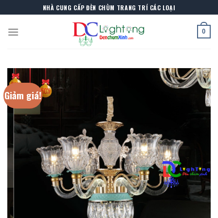
Skip
NHÀ CUNG CẤP ĐÈN CHÙM TRANG TRÍ CÁC LOẠI
to
content
0
Giảm giá!