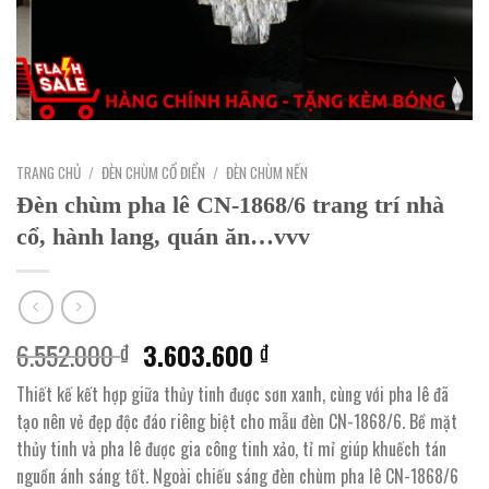
TRANG CHỦ
/
ĐÈN CHÙM CỔ ĐIỂN
/
ĐÈN CHÙM NẾN
Đèn chùm pha lê CN-1868/6 trang trí nhà
cổ, hành lang, quán ăn…vvv
Giá
Giá
6.552.000
3.603.600
₫
₫
gốc
hiện
Thiết kế kết hợp giữa thủy tinh được sơn xanh, cùng với pha lê đã
là:
tại
tạo nên vẻ đẹp độc đáo riêng biệt cho mẫu đèn CN-1868/6. Bề mặt
6.552.000 ₫.
là:
thủy tinh và pha lê được gia công tinh xảo, tỉ mỉ giúp khuếch tán
3.603.600 ₫.
nguồn ánh sáng tốt. Ngoài chiếu sáng đèn chùm pha lê CN-1868/6