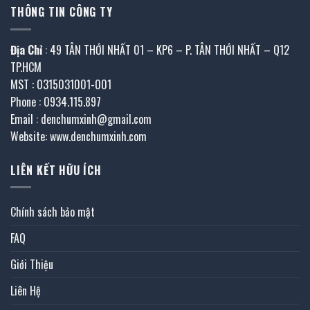
THÔNG TIN CÔNG TY
Địa Chỉ
: 49 TÂN THỚI NHẤT 01 – KP6 – P. TÂN THỚI NHẤT – Q12
TP.HCM
MST : 0315031001-001
Phone : 0934.115.897
Email : denchumxinh@gmail.com
Website: www.denchumxinh.com
LIÊN KẾT HỮU ÍCH
Chính sách bảo mật
FAQ
Giới Thiệu
Liên Hệ