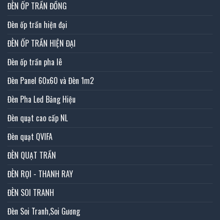
ĐÈN ỐP TRẦN ĐỒNG
Đèn ốp trần hiện đại
ĐÈN ỐP TRẦN HIỆN ĐẠI
Đèn ốp trần pha lê
Đèn Panel 60x60 và Đèn 1m2
Đèn Pha Led Bảng Hiệu
Đèn quạt cao cấp NL
Đèn quạt QVIFA
ĐÈN QUẠT TRẦN
ĐÈN RỌI - THANH RAY
ĐÈN SOI TRANH
Đèn Soi Tranh,Soi Gương