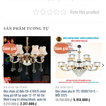
Rate this product
SẢN PHẨM TƯƠNG TỰ
Giảm giá!
Giảm giá!
ĐÈN CHÙM TÂN CỔ ĐIỂN
ĐÈN CHÙM PHA LÊ
Đèn chùm cổ điển CN-4768/8 chính
Đèn chùm pha lê TPL-8088/10+5 –
hãng giá tốt tại quận 12-TP. Hồ Chí
MỚI 2025
Minh trang trí phòng khách, quán ăn
Giá
Giá
10.750.000
₫
5.913.000
₫
gốc
hiện
Giá
Giá
4.212.000
₫
2.317.000
₫
là:
tại