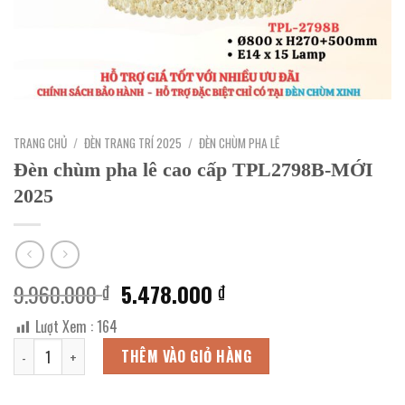
TRANG CHỦ
/
ĐÈN TRANG TRÍ 2025
/
ĐÈN CHÙM PHA LÊ
Đèn chùm pha lê cao cấp TPL2798B-MỚI
2025
Giá
Giá
9.960.000
5.478.000
₫
₫
gốc
hiện
Lượt Xem :
164
là:
tại
Đèn chùm pha lê cao cấp TPL2798B-MỚI 2025 số lượng
9.960.000 ₫.
là:
THÊM VÀO GIỎ HÀNG
5.478.000 ₫.