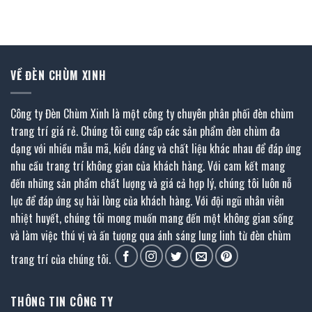
gốc
hiện
10.750.000 ₫.
là:
là:
tại
₫.
5.913.000 ₫.
4.212.000 ₫.
là:
2.317.000 ₫.
VỀ ĐÈN CHÙM XINH
Công ty Đèn Chùm Xinh là một công ty chuyên phân phối đèn chùm
trang trí giá rẻ. Chúng tôi cung cấp các sản phẩm đèn chùm đa
dạng với nhiều mẫu mã, kiểu dáng và chất liệu khác nhau để đáp ứng
nhu cầu trang trí không gian của khách hàng. Với cam kết mang
đến những sản phẩm chất lượng và giá cả hợp lý, chúng tôi luôn nỗ
lực để đáp ứng sự hài lòng của khách hàng. Với đội ngũ nhân viên
nhiệt huyết, chúng tôi mong muốn mang đến một không gian sống
và làm việc thú vị và ấn tượng qua ánh sáng lung linh từ đèn chùm
trang trí của chúng tôi.
THÔNG TIN CÔNG TY