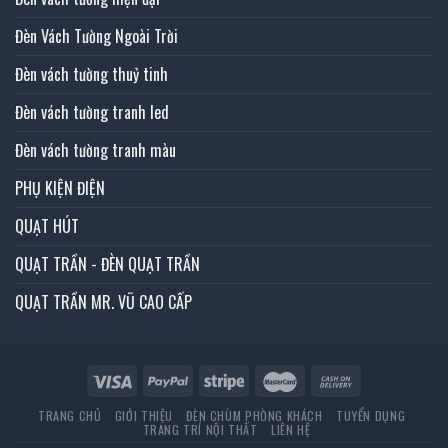
Đèn Vách Tường Ngoài Trời
Đèn vách tường thuỷ tinh
Đèn vách tường tranh led
Đèn vách tường tranh màu
PHỤ KIỆN ĐIỆN
QUẠT HÚT
QUẠT TRẦN - ĐÈN QUẠT TRẦN
QUẠT TRẦN MR. VŨ CAO CẤP
TRANG CHỦ
GIỚI THIỆU
ĐÈN CHÙM PHÒNG KHÁCH
TUYỂN DỤNG
TRANG TRÍ NỘI THẤT
LIÊN HỆ