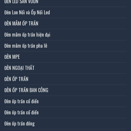
ĐÈN LED SÂN VƯỜN
Đèn Lon Nổi và Ốp Nổi Led
ĐÈN MÂM ỐP TRẦN
Đèn mâm ốp trần hiện đại
Đèn mâm ốp trần pha lê
ĐÈN MPE
ĐÈN NGOẠI THẤT
ĐÈN ỐP TRẦN
ĐÈN ỐP TRẦN BAN CÔNG
Đèn ốp trần cổ điển
Đèn ốp trần cổ điển
Đèn ốp trần đồng