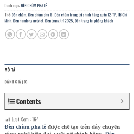
Danh mục:
ĐÈN CHÙM PHA LÊ
Thẻ:
Đèn chùm
,
Đèn chùm pha lê
,
Đèn chùm trang trí chính hãng quận 12-TP. Hồ Chí
Minh
,
Đèn namlong netviet
,
Đèn trang trí 2025
,
Đèn trang trí phòng khách
MÔ TẢ
ĐÁNH GIÁ (0)
Contents
Lượt Xem :
164
Đèn chùm
pha lê
được chế tạo trên dây chuyền
công nghệ hiện đại, xuất xứ chính hãng.
Đèn