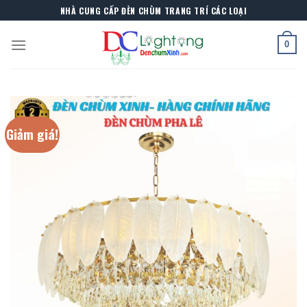
Skip
NHÀ CUNG CẤP ĐÈN CHÙM TRANG TRÍ CÁC LOẠI
to
content
0
Giảm giá!