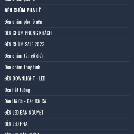
ĐÈN CHÙM PHA LÊ
Đèn chùm pha lê nến
ĐÈN CHÙM PHÒNG KHÁCH
ĐÈN CHÙM SALE 2023
Đèn chùm tân cổ điển
Đèn chùm thuỷ tinh
ĐÈN DOWNLIGHT - LED
Đèn hắt tường
Đèn Hồ Cá - Đèn Bãi Cỏ
ĐÈN LED BÁN NGUYỆT
ĐÈN LED PHA