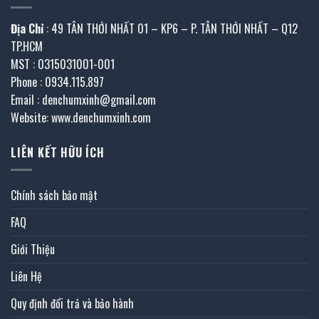
Địa Chỉ
: 49 TÂN THỚI NHẤT 01 – KP6 – P. TÂN THỚI NHẤT – Q12
TP.HCM
MST : 0315031001-001
Phone : 0934.115.897
Email : denchumxinh@gmail.com
Website: www.denchumxinh.com
LIÊN KẾT HỮU ÍCH
Chính sách bảo mật
FAQ
Giới Thiệu
Liên Hệ
Quy định đổi trả và bảo hành