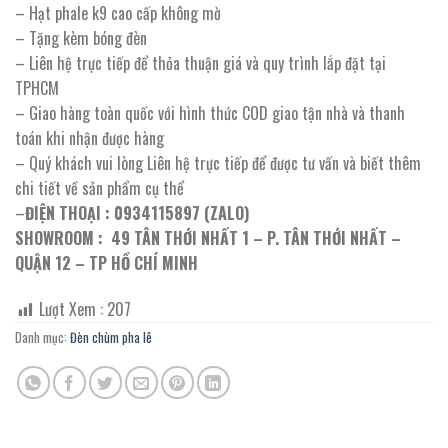
– Hạt phale k9 cao cấp không mờ
– Tặng kèm bóng đèn
– Liên hệ trực tiếp để thỏa thuận giá và quy trình lắp đặt tại
TPHCM
– Giao hàng toàn quốc với hình thức COD giao tận nhà và thanh
toán khi nhận được hàng
– Quý khách vui lòng Liên hệ trực tiếp để được tư vấn và biết thêm
chi tiết về sản phẩm cụ thể
–
ĐIỆN THOẠI : 0934115897 (ZALO)
SHOWROOM : 49 TÂN THỚI NHẤT 1 – P. TÂN THỚI NHẤT –
QUẬN 12 – TP HỒ CHÍ MINH
Lượt Xem :
207
Danh mục:
Đèn chùm pha lê