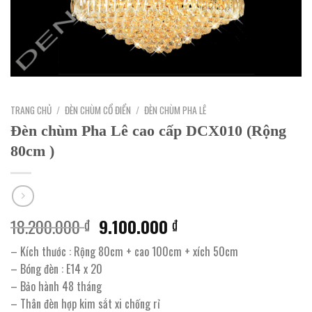
TRANG CHỦ
/
ĐÈN CHÙM CỔ ĐIỂN
/
ĐÈN CHÙM PHA LÊ
Đèn chùm Pha Lê cao cấp DCX010 (Rộng
80cm )
Giá
Giá
18.200.000
9.100.000
₫
₫
gốc
hiện
– Kích thước : Rộng 80cm + cao 100cm + xích 50cm
là:
tại
– Bóng đèn : E14 x 20
18.200.000 ₫.
là:
– Bảo hành 48 tháng
9.100.000 ₫.
– Thân đèn hợp kim sắt xi chống rỉ