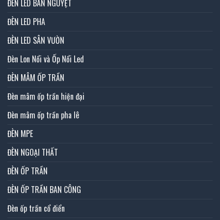
ĐÈN LED BÁN NGUYỆT
ĐÈN LED PHA
ĐÈN LED SÂN VƯỜN
Đèn Lon Nổi và Ốp Nổi Led
ĐÈN MÂM ỐP TRẦN
Đèn mâm ốp trần hiện đại
Đèn mâm ốp trần pha lê
ĐÈN MPE
ĐÈN NGOẠI THẤT
ĐÈN ỐP TRẦN
ĐÈN ỐP TRẦN BAN CÔNG
Đèn ốp trần cổ điển