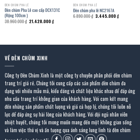
ĐÈN CHÙM PHA LÊ
ĐÈN CHÙM PHA LÊ
Đèn chùm Pha Lê cao cấp DCX131C
Đèn chùm pha lê NC2167A
(Rộng 100cm )
Giá
Giá
6.890.000
₫
3.445.000
₫
gốc
hiện
Giá
Giá
38.960.000
₫
21.428.000
₫
là:
tại
gốc
hiện
6.890.000 ₫.
là:
là:
tại
3.445.000 ₫.
38.960.000 ₫.
là:
.
21.428.000 ₫.
VỀ ĐÈN CHÙM XINH
Công ty Đèn Chùm Xinh là một công ty chuyên phân phối đèn chùm
trang trí giá rẻ. Chúng tôi cung cấp các sản phẩm đèn chùm đa
dạng với nhiều mẫu mã, kiểu dáng và chất liệu khác nhau để đáp ứng
nhu cầu trang trí không gian của khách hàng. Với cam kết mang
đến những sản phẩm chất lượng và giá cả hợp lý, chúng tôi luôn nỗ
lực để đáp ứng sự hài lòng của khách hàng. Với đội ngũ nhân viên
nhiệt huyết, chúng tôi mong muốn mang đến một không gian sống
và làm việc thú vị và ấn tượng qua ánh sáng lung linh từ đèn chùm