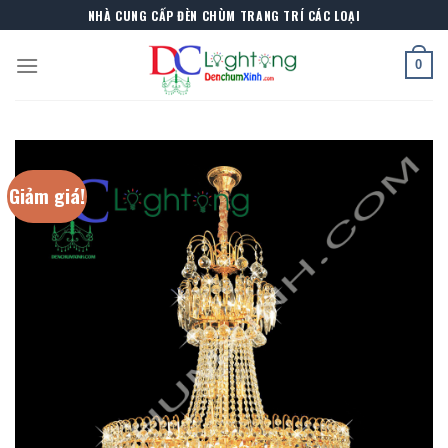
Skip
NHÀ CUNG CẤP ĐÈN CHÙM TRANG TRÍ CÁC LOẠI
to
content
0
Giảm giá!