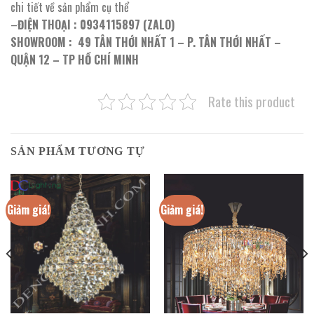
chi tiết về sản phẩm cụ thể
–
ĐIỆN THOẠI : 0934115897 (ZALO)
SHOWROOM : 49 TÂN THỚI NHẤT 1 – P. TÂN THỚI NHẤT –
QUẬN 12 – TP HỒ CHÍ MINH
Rate this product
SẢN PHẨM TƯƠNG TỰ
Giảm giá!
Giảm giá!