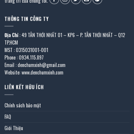
trang trí của chúng tôi.
THÔNG TIN CÔNG TY
Địa Chỉ
: 49 TÂN THỚI NHẤT 01 – KP6 – P. TÂN THỚI NHẤT – Q12
TP.HCM
MST : 0315031001-001
Phone : 0934.115.897
Email : denchumxinh@gmail.com
Website: www.denchumxinh.com
LIÊN KẾT HỮU ÍCH
Chính sách bảo mật
FAQ
Giới Thiệu