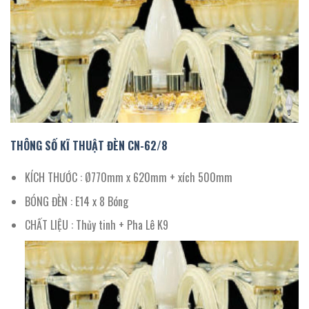
THÔNG SỐ KĨ THUẬT ĐÈN CN-
62
/
8
KÍCH THƯỚC : Ø770mm x 620mm + xích 500mm
BÓNG ĐÈN : E14 x 8 Bóng
CHẤT LIỆU : Thủy tinh + Pha Lê K9