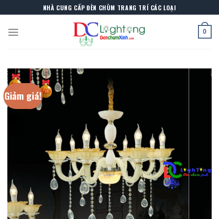
Skip
NHÀ CUNG CẤP ĐÈN CHÙM TRANG TRÍ CÁC LOẠI
to
content
0
Giảm giá!