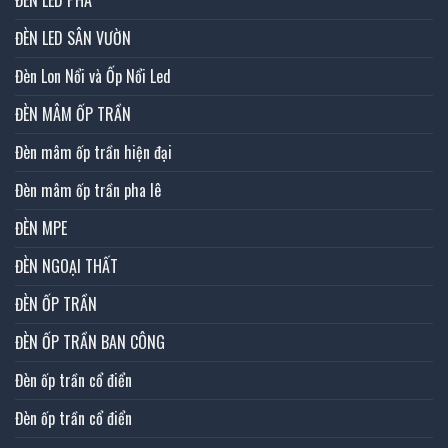
ĐÈN LED PHA
ĐÈN LED SÂN VƯỜN
Đèn Lon Nổi và Ốp Nổi Led
ĐÈN MÂM ỐP TRẦN
Đèn mâm ốp trần hiện đại
Đèn mâm ốp trần pha lê
ĐÈN MPE
ĐÈN NGOẠI THẤT
ĐÈN ỐP TRẦN
ĐÈN ỐP TRẦN BAN CÔNG
Đèn ốp trần cổ điển
Đèn ốp trần cổ điển