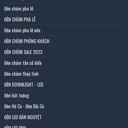
Đèn chùm pha lê
ĐÈN CHÙM PHA LÊ
Đèn chùm pha lê nến
ĐÈN CHÙM PHÒNG KHÁCH
ĐÈN CHÙM SALE 2023
Đèn chùm tân cổ điển
Đèn chùm thuỷ tinh
ĐÈN DOWNLIGHT - LED
Đèn hắt tường
Đèn Hồ Cá - Đèn Bãi Cỏ
ĐÈN LED BÁN NGUYỆT