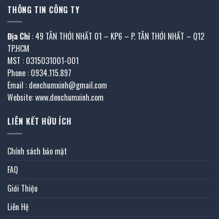
THÔNG TIN CÔNG TY
Địa Chỉ
: 49 TÂN THỚI NHẤT 01 – KP6 – P. TÂN THỚI NHẤT – Q12
TP.HCM
MST : 0315031001-001
Phone : 0934.115.897
Email : denchumxinh@gmail.com
Website: www.denchumxinh.com
LIÊN KẾT HỮU ÍCH
Chính sách bảo mật
FAQ
Giới Thiệu
Liên Hệ