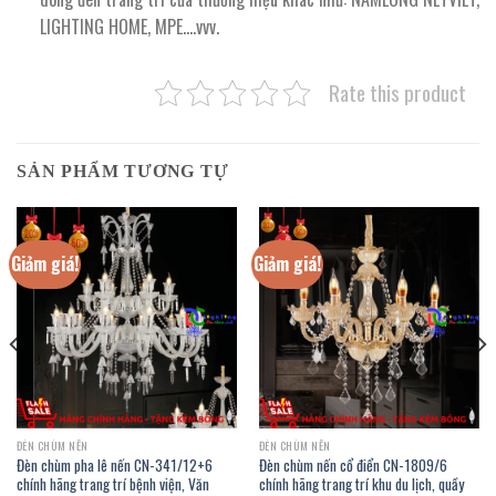
LIGHTING HOME, MPE….vvv.
Rate this product
SẢN PHẨM TƯƠNG TỰ
Giảm giá!
Giảm giá!
ĐÈN CHÙM NẾN
ĐÈN CHÙM NẾN
Đèn chùm pha lê nến CN-341/12+6
Đèn chùm nến cổ điển CN-1809/6
chính hãng trang trí bệnh viện, Văn
chính hãng trang trí khu du lịch, quầy