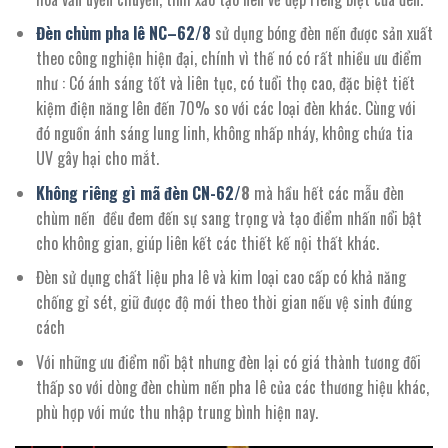
Đèn chùm pha lê NC
–
62/8
sử dụng bóng đèn nến được sản xuất
theo công nghiện hiện đại, chính vì thế nó có rất nhiều ưu điểm
như : Có ánh sáng tốt và liên tục, có tuổi thọ cao, đặc biệt tiết
kiệm điện năng lên đến 70% so với các loại đèn khác. Cùng với
đó nguồn ánh sáng lung linh, không nhấp nháy, không chứa tia
UV gây hại cho mắt.
Không riêng gì mã đèn CN-
62/
8
mà hầu hết các mẫu đèn
chùm nến đều đem đến sự sang trọng và tạo điểm nhấn nổi bật
cho không gian, giúp liên kết các thiết kế nội thất khác.
Đèn sử dụng chất liệu pha lê và kim loại cao cấp có khả năng
chống gỉ sét, giữ được độ mới theo thời gian nếu vệ sinh đúng
cách
Với những ưu điểm nổi bật nhưng đèn lại có giá thành tương đối
thấp so với dòng đèn chùm nến pha lê của các thương hiệu khác,
phù hợp với mức thu nhập trung bình hiện nay.