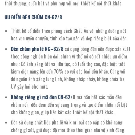
thời thượng, cuốn hút và phù hợp với mọi thiết kế nội thất khác.
ƯU ĐIỂM ĐÈN CHÙM CN-
62/
8
Thiết kế cổ điển theo phong cách Châu Âu với những đường nét
hoa văn uyển chuyển, tinh xảo tạo nên vẻ đẹp riêng biệt của đèn.
Đèn chùm pha lê NC
–
62/8
sử dụng bóng đèn nến được sản xuất
theo công nghiện hiện đại, chính vì thế nó có rất nhiều ưu điểm
như : Có ánh sáng tốt và liên tục, có tuổi thọ cao, đặc biệt tiết
kiệm điện năng lên đến 70% so với các loại đèn khác. Cùng với
đó nguồn ánh sáng lung linh, không nhấp nháy, không chứa tia
UV gây hại cho mắt.
Không riêng gì mã đèn CN-
62/
8
mà hầu hết các mẫu đèn
chùm nến đều đem đến sự sang trọng và tạo điểm nhấn nổi bật
cho không gian, giúp liên kết các thiết kế nội thất khác.
Đèn sử dụng chất liệu pha lê và kim loại cao cấp có khả năng
chống gỉ sét, giữ được độ mới theo thời gian nếu vệ sinh đúng