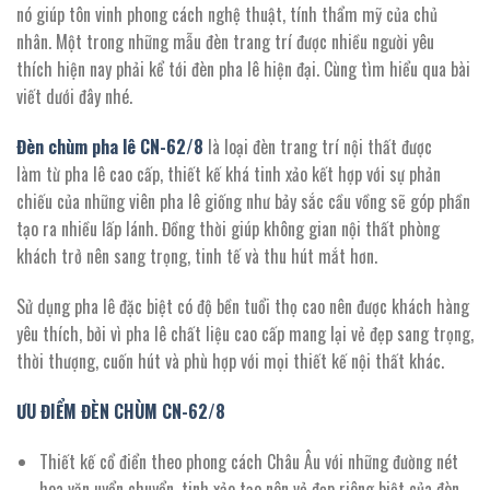
nó giúp tôn vinh phong cách nghệ thuật, tính thẩm mỹ của chủ
nhân. Một trong những mẫu đèn trang trí được nhiều người yêu
thích hiện nay phải kể tới đèn pha lê hiện đại. Cùng tìm hiểu qua bài
viết dưới đây nhé.
Đèn chùm pha lê CN-
62/
8
là loại đèn trang trí nội thất được
làm từ pha lê cao cấp, thiết kế khá tinh xảo kết hợp với sự phản
chiếu của những viên pha lê giống như bảy sắc cầu vồng sẽ góp phần
tạo ra nhiều lấp lánh. Đồng thời giúp không gian nội thất phòng
khách trở nên sang trọng, tinh tế và thu hút mắt hơn.
Sử dụng pha lê đặc biệt có độ bền tuổi thọ cao nên được khách hàng
yêu thích, bởi vì pha lê chất liệu cao cấp mang lại vẻ đẹp sang trọng,
thời thượng, cuốn hút và phù hợp với mọi thiết kế nội thất khác.
ƯU ĐIỂM ĐÈN CHÙM CN-
62/
8
Thiết kế cổ điển theo phong cách Châu Âu với những đường nét
hoa văn uyển chuyển, tinh xảo tạo nên vẻ đẹp riêng biệt của đèn.