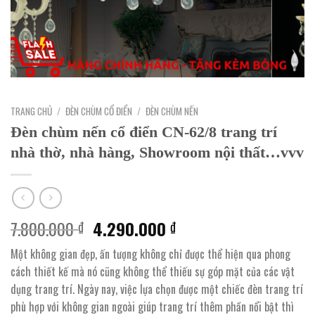
TRANG CHỦ
/
ĐÈN CHÙM CỔ ĐIỂN
/
ĐÈN CHÙM NẾN
Đèn chùm nến cổ điển CN-62/8 trang trí
nhà thờ, nhà hàng, Showroom nội thất…vvv
Giá
Giá
7.800.000
4.290.000
₫
₫
gốc
hiện
Một không gian đẹp, ấn tượng không chỉ được thể hiện qua phong
là:
tại
cách thiết kế mà nó cũng không thể thiếu sự góp mặt của các vật
7.800.000 ₫.
là:
dụng trang trí. Ngày nay, việc lựa chọn được một chiếc đèn trang trí
4.290.000 ₫.
phù hợp với không gian ngoài giúp trang trí thêm phần nổi bật thì