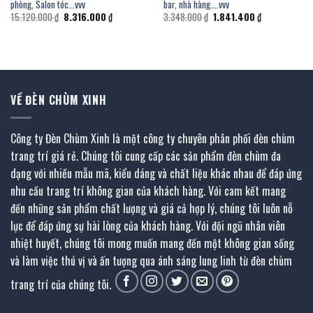
phòng, Salon tóc…vvv
bar, nhà hàng….vvv
Giá
Giá
Giá
Giá
15.120.000
₫
8.316.000
₫
3.348.000
₫
1.841.400
₫
gốc
hiện
gốc
hiện
là:
tại
là:
tại
15.120.000 ₫.
là:
3.348.000 ₫.
là:
₫.
8.316.000 ₫.
1.841.400 ₫.
VỀ ĐÈN CHÙM XINH
Công ty Đèn Chùm Xinh là một công ty chuyên phân phối đèn chùm
trang trí giá rẻ. Chúng tôi cung cấp các sản phẩm đèn chùm đa
dạng với nhiều mẫu mã, kiểu dáng và chất liệu khác nhau để đáp ứng
nhu cầu trang trí không gian của khách hàng. Với cam kết mang
đến những sản phẩm chất lượng và giá cả hợp lý, chúng tôi luôn nỗ
lực để đáp ứng sự hài lòng của khách hàng. Với đội ngũ nhân viên
nhiệt huyết, chúng tôi mong muốn mang đến một không gian sống
và làm việc thú vị và ấn tượng qua ánh sáng lung linh từ đèn chùm
trang trí của chúng tôi.