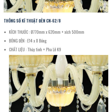
THÔNG SỐ KĨ THUẬT ĐÈN CN-
62
/
8
KÍCH THƯỚC : Ø770mm x 620mm + xích 500mm
BÓNG ĐÈN : E14 x 8 Bóng
CHẤT LIỆU : Thủy tinh + Pha Lê K9