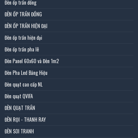
Đèn ốp trần đồng
ĐÈN ỐP TRẦN ĐỒNG
ĐÈN ỐP TRẦN HIỆN ĐẠI
Đèn ốp trần hiện đại
Đèn ốp trần pha lê
Đèn Panel 60x60 và Đèn 1m2
Đèn Pha Led Bảng Hiệu
Đèn quạt cao cấp NL
Đèn quạt QVIFA
ĐÈN QUẠT TRẦN
ĐÈN RỌI - THANH RAY
ĐÈN SOI TRANH