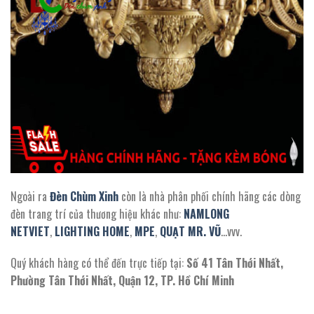
Ngoài ra
Đèn Chùm Xinh
còn là nhà phân phối chính hãng các dòng
đèn trang trí của thương hiệu khác như:
NAMLONG
NETVIET
,
LIGHTING HOME
,
MPE
,
QUẠT MR. VŨ
…vvv.
Quý khách hàng có thể đến trực tiếp tại:
Số 41 Tân Thới Nhất,
Phường Tân Thới Nhất, Quận 12, TP. Hồ Chí Minh