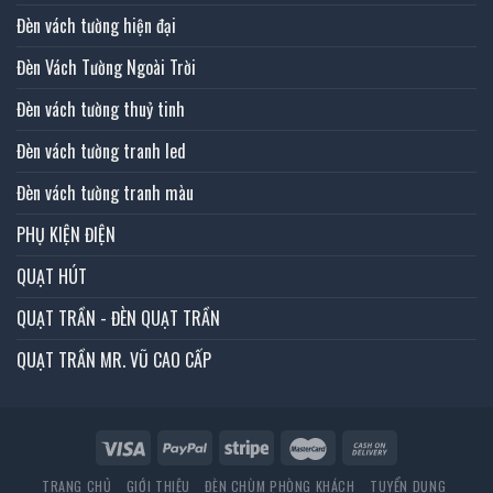
Đèn vách tường hiện đại
Đèn Vách Tường Ngoài Trời
Đèn vách tường thuỷ tinh
Đèn vách tường tranh led
Đèn vách tường tranh màu
PHỤ KIỆN ĐIỆN
QUẠT HÚT
QUẠT TRẦN - ĐÈN QUẠT TRẦN
QUẠT TRẦN MR. VŨ CAO CẤP
TRANG CHỦ
GIỚI THIỆU
ĐÈN CHÙM PHÒNG KHÁCH
TUYỂN DỤNG