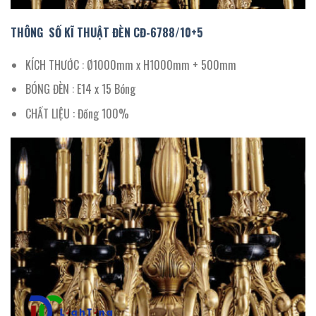
THÔNG SỐ KĨ THUẬT ĐÈN
CĐ-6788/
10+5
KÍCH THƯỚC : Ø1000mm x H1000mm + 500mm
BÓNG ĐÈN : E14 x 15 Bóng
CHẤT LIỆU : Đồng 100%