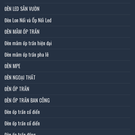
ĐÈN LED SÂN VƯỜN
Đèn Lon Nổi và Ốp Nổi Led
ĐÈN MÂM ỐP TRẦN
Đèn mâm ốp trần hiện đại
Đèn mâm ốp trần pha lê
ĐÈN MPE
ĐÈN NGOẠI THẤT
ĐÈN ỐP TRẦN
ĐÈN ỐP TRẦN BAN CÔNG
Đèn ốp trần cổ điển
Đèn ốp trần cổ điển
Đèn ốp trần đồng