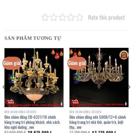
Rate this product
SẢN PHẨM TƯƠNG TỰ
Giảm giá!
Giảm giá!
ĐÈN CHÙM ĐỒNG CỔ ĐIỂN
ĐÈN CHÙM ĐỒNG CỔ ĐIỂN
Đèn chùm đồng CĐ-6321/18 chính
Đèn chùm đồng nến 5008/12+6 chính
hãng trang trí phòng khách, nhà sách,
hãng trang trí nhà thờ, quán trà, biệt
khu nghỉ dưỡng…vvv
thự…vvv
Giá
Giá
Giá
Giá
52.500.000
₫
28.875.000
₫
77.700.000
₫
42.735.000
₫