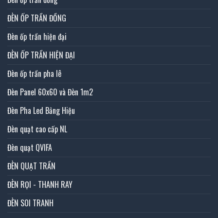
ĐÈN ỐP TRẦN ĐỒNG
Đèn ốp trần hiện đại
ĐÈN ỐP TRẦN HIỆN ĐẠI
Đèn ốp trần pha lê
Đèn Panel 60x60 và Đèn 1m2
Đèn Pha Led Bảng Hiệu
Đèn quạt cao cấp NL
Đèn quạt QVIFA
ĐÈN QUẠT TRẦN
ĐÈN RỌI - THANH RAY
ĐÈN SOI TRANH