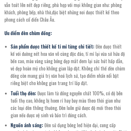
26.703.600 ₫.
vẫn toát lên nét đẹp riêng, phù hợp với mọi không gian như: phòng
khách, phòng bếp, nhà thờ,đặc biệt những nơi được thiết kế theo
phong cách cổ điển Châu Âu.
Ưu điểm đèn chùm đồng:
Sản phẩm được thiết kế tỉ mỉ từng chi tiết:
Đèn được thiết
kế với đường nét hoa văn vô cùng độc đáo, tỉ mỉ lại vừa sở hữu độ
bền cao, màu vàng sáng bóng đẹp mắt đem lại sức hút hấp dẫn,
vẻ đẹp hoàn mỹ cho không gian lắp đặt. Không chỉ thế đèn chùm
đồng còn mang giá trị văn hoá lịch sử, tạo điểm nhấn nổi bật
riêng biệt cho không gian trang trí lắp đặt.
Tuổi thọ đèn:
Được làm từ đồng nguyên chất 100%, có độ bên
tuổi thọ cao, không bị hoen rỉ hay bay màu theo thời gian như
các loại đèn thông thường. Đèn luôn giữ được độ mới theo thời
gian nếu được vệ sinh và bảo trì đúng cách.
Nguồn ánh sáng:
Đèn sử dụng bóng led hiện đại, cung cấp