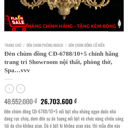
TRANG CHỦ
/
ĐÈN CHÙM PHÒNG KHÁCH
/
ĐÈN CHÙM ĐỒNG CỔ ĐIỂN
Đèn chùm đồng CĐ-6788/10+5 chính hãng
trang trí Showroom nội thất, phòng thờ,
Spa…vvv
Giá
Giá
48.552.000
26.703.600
₫
₫
gốc
hiện
Đèn chùm đồng CĐ-6788/10+5 nổi bật như những ngọn đuốc nhỏ
là:
tại
đang rực cháy, đem đến sự ấn tượng nổi bật và chức năng chiếu sáng
48.552.000 ₫.
là:
tối đa cho không gian. Dù ở bất kì không gian nào, thì mẫu đèn này