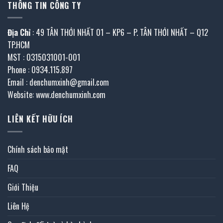
THÔNG TIN CÔNG TY
Địa Chỉ
: 49 TÂN THỚI NHẤT 01 – KP6 – P. TÂN THỚI NHẤT – Q12
TP.HCM
MST : 0315031001-001
Phone : 0934.115.897
Email : denchumxinh@gmail.com
Website: www.denchumxinh.com
LIÊN KẾT HỮU ÍCH
Chính sách bảo mật
FAQ
Giới Thiệu
Liên Hệ