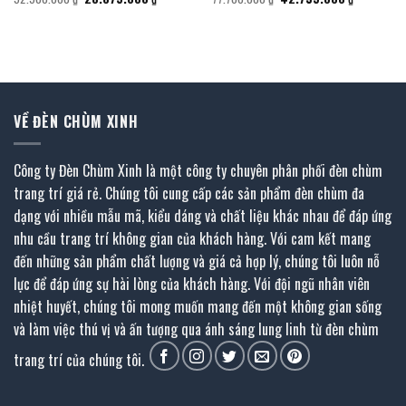
gốc
hiện
gốc
hiện
là:
tại
là:
tại
52.500.000 ₫.
là:
77.700.000 ₫.
là:
000 ₫.
28.875.000 ₫.
42.735.000
VỀ ĐÈN CHÙM XINH
Công ty Đèn Chùm Xinh là một công ty chuyên phân phối đèn chùm
trang trí giá rẻ. Chúng tôi cung cấp các sản phẩm đèn chùm đa
dạng với nhiều mẫu mã, kiểu dáng và chất liệu khác nhau để đáp ứng
nhu cầu trang trí không gian của khách hàng. Với cam kết mang
đến những sản phẩm chất lượng và giá cả hợp lý, chúng tôi luôn nỗ
lực để đáp ứng sự hài lòng của khách hàng. Với đội ngũ nhân viên
nhiệt huyết, chúng tôi mong muốn mang đến một không gian sống
và làm việc thú vị và ấn tượng qua ánh sáng lung linh từ đèn chùm
trang trí của chúng tôi.