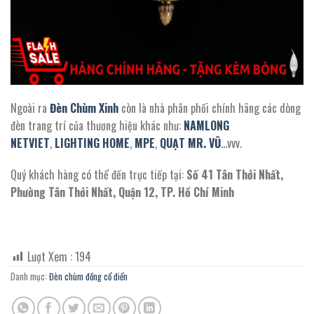
Ngoài ra
Đèn Chùm Xinh
còn là nhà phân phối chính hãng các dòng
đèn trang trí của thương hiệu khác như:
NAMLONG
NETVIET
,
LIGHTING HOME
,
MPE
,
QUẠT MR. VŨ
…vvv.
Quý khách hàng có thể đến trực tiếp tại:
Số 41 Tân Thới Nhất,
Phường Tân Thới Nhất, Quận 12, TP. Hồ Chí Minh
Lượt Xem :
194
Danh mục:
Đèn chùm đồng cổ điển