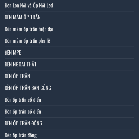
Đèn Lon Nổi và Ốp Nổi Led
ĐÈN MÂM ỐP TRẦN
Đèn mâm ốp trần hiện đại
Đèn mâm ốp trần pha lê
ĐÈN MPE
ĐÈN NGOẠI THẤT
ĐÈN ỐP TRẦN
ĐÈN ỐP TRẦN BAN CÔNG
Đèn ốp trần cổ điển
Đèn ốp trần cổ điển
ĐÈN ỐP TRẦN ĐỒNG
Đèn ốp trần đồng