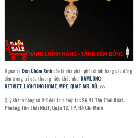
Ngoài ra
Đèn Chùm Xinh
còn là nhà phân phối chính hãng các dòng
đèn trang trí của thương hiệu khác như:
NAMLONG
NETVIET
,
LIGHTING HOME
,
MPE
,
QUẠT MR. VŨ
…vvv.
Quý khách hàng có thể đến trực tiếp tại:
Số 41 Tân Thới Nhất,
Phường Tân Thới Nhất, Quận 12, TP. Hồ Chí Minh