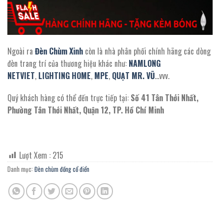
Ngoài ra
Đèn Chùm Xinh
còn là nhà phân phối chính hãng các dòng
đèn trang trí của thương hiệu khác như:
NAMLONG
NETVIET
,
LIGHTING HOME
,
MPE
,
QUẠT MR. VŨ
…vvv.
Quý khách hàng có thể đến trực tiếp tại:
Số 41 Tân Thới Nhất,
Phường Tân Thới Nhất, Quận 12, TP. Hồ Chí Minh
Lượt Xem :
215
Danh mục:
Đèn chùm đồng cổ điển