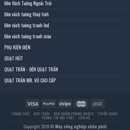
Đèn Vách Tường Ngoài Trời
Đèn vách tường thuỷ tinh
Đèn vách tường tranh led
Đèn vách tường tranh màu
PHỤ KIỆN ĐIỆN
QUẠT HÚT
QUẠT TRẦN - ĐÈN QUẠT TRẦN
QUẠT TRẦN MR. VŨ CAO CẤP
TRANG CHỦ
GIỚI THIỆU
ĐÈN CHÙM PHÒNG KHÁCH
TUYỂN DỤNG
TRANG TRÍ NỘI THẤT
LIÊN HỆ
Copyright 2026 ©
Máy công nghiệp châu phát