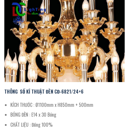
THÔNG SỐ KĨ THUẬT ĐÈN CĐ-
6821
/
24
+6
KÍCH THƯỚC : Ø1100mm x H850mm + 500mm
BÓNG ĐÈN : E14 x 30 Bóng
CHẤT LIỆU : Đồng 100%