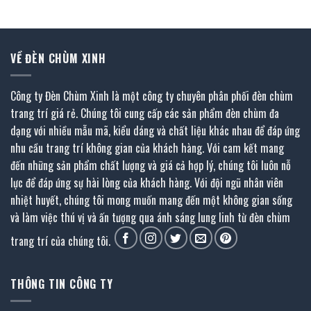
80.640.000 ₫.
là:
44.352.00
VỀ ĐÈN CHÙM XINH
Công ty Đèn Chùm Xinh là một công ty chuyên phân phối đèn chùm
trang trí giá rẻ. Chúng tôi cung cấp các sản phẩm đèn chùm đa
dạng với nhiều mẫu mã, kiểu dáng và chất liệu khác nhau để đáp ứng
nhu cầu trang trí không gian của khách hàng. Với cam kết mang
đến những sản phẩm chất lượng và giá cả hợp lý, chúng tôi luôn nỗ
lực để đáp ứng sự hài lòng của khách hàng. Với đội ngũ nhân viên
nhiệt huyết, chúng tôi mong muốn mang đến một không gian sống
và làm việc thú vị và ấn tượng qua ánh sáng lung linh từ đèn chùm
trang trí của chúng tôi.
THÔNG TIN CÔNG TY