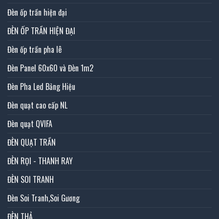
Đèn ốp trần hiện đại
ĐÈN ỐP TRẦN HIỆN ĐẠI
Đèn ốp trần pha lê
Đèn Panel 60x60 và Đèn 1m2
Đèn Pha Led Bảng Hiệu
Đèn quạt cao cấp NL
Đèn quạt QVIFA
ĐÈN QUẠT TRẦN
ĐÈN RỌI - THANH RAY
ĐÈN SOI TRANH
Đèn Soi Tranh,Soi Gương
ĐÈN THẢ