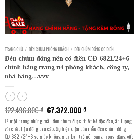
TRANG CHỦ
/
ĐÈN CHÙM PHÒNG KHÁCH
/
ĐÈN CHÙM ĐỒNG CỔ ĐIỂN
Đèn chùm đồng nến cổ điển CĐ-6821/24+6
chính hãng trang trí phòng khách, công ty,
nhà hàng…vvv
Giá
Giá
122.496.000
67.372.800
₫
₫
gốc
hiện
Là một trong những mẫu đèn chùm được thiết kế độc đáo, ấn tượng
là:
tại
với chất liệu đồng cao cấp. Sự hiện diện của mẫu đèn chùm đồng
122.496.000 ₫.
là:
CĐ-6821/24+6 sẽ giúp không gian bạn trở nên sang trọng, đẳng cấp