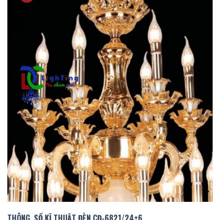
THÔNG SỐ KĨ THUẬT ĐÈN CĐ-
6821
/
24
+6