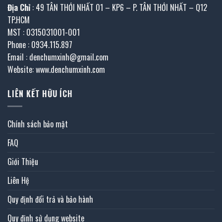
Địa Chỉ
: 49 TÂN THỚI NHẤT 01 – KP6 – P. TÂN THỚI NHẤT – Q12
TP.HCM
MST : 0315031001-001
Phone : 0934.115.897
Email : denchumxinh@gmail.com
Website: www.denchumxinh.com
LIÊN KẾT HỮU ÍCH
Chính sách bảo mật
FAQ
Giới Thiệu
Liên Hệ
Quy định đổi trả và bảo hành
Quy định sử dụng website