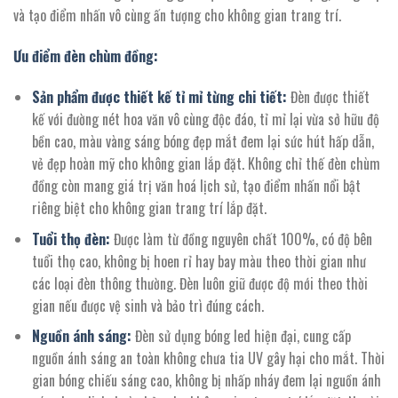
67.372.800 ₫.
và tạo điểm nhấn vô cùng ấn tượng cho không gian trang trí.
Ưu điểm đèn chùm đồng:
Sản phẩm được thiết kế tỉ mỉ từng chi tiết:
Đèn được thiết
kế với đường nét hoa văn vô cùng độc đáo, tỉ mỉ lại vừa sở hữu độ
bền cao, màu vàng sáng bóng đẹp mắt đem lại sức hút hấp dẫn,
vẻ đẹp hoàn mỹ cho không gian lắp đặt. Không chỉ thế đèn chùm
đồng còn mang giá trị văn hoá lịch sử, tạo điểm nhấn nổi bật
riêng biệt cho không gian trang trí lắp đặt.
Tuổi thọ đèn:
Được làm từ đồng nguyên chất 100%, có độ bên
tuổi thọ cao, không bị hoen rỉ hay bay màu theo thời gian như
các loại đèn thông thường. Đèn luôn giữ được độ mới theo thời
gian nếu được vệ sinh và bảo trì đúng cách.
Nguồn ánh sáng:
Đèn sử dụng bóng led hiện đại, cung cấp
nguồn ánh sáng an toàn không chưa tia UV gây hại cho mắt. Thời
gian bóng chiếu sáng cao, không bị nhấp nháy đem lại nguồn ánh