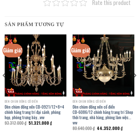
Rate this product
SẢN PHẨM TƯƠNG TỰ
Giảm giá!
Giảm giá!
ĐÈN CHÙM ĐỒNG CỔ ĐIỂN
ĐÈN CHÙM ĐỒNG CỔ ĐIỂN
Đèn chùm đồng nến CĐ-0921/12+8+4
Đèn chùm đồng nến cổ điển
chính hãng trang trí đại sảnh, phòng
CĐ-6086/12 chính hãng trang trí Shop
họp, phòng trưng bày…vvv
thời trang, nhà hàng, phòng làm việc…
vvv
Giá
Giá
93.312.000
₫
51.321.000
₫
gốc
hiện
Giá
Giá
80.640.000
₫
44.352.000
₫
là:
tại
gốc
hiện
93.312.000 ₫.
là:
là:
tại
000 ₫.
51.321.000 ₫.