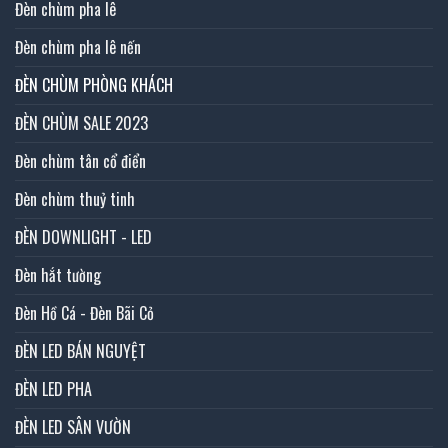
Đèn chùm pha lê
Đèn chùm pha lê nến
ĐÈN CHÙM PHÒNG KHÁCH
ĐÈN CHÙM SALE 2023
Đèn chùm tân cổ điển
Đèn chùm thuỷ tinh
ĐÈN DOWNLIGHT - LED
Đèn hắt tường
Đèn Hồ Cá - Đèn Bãi Cỏ
ĐÈN LED BÁN NGUYỆT
ĐÈN LED PHA
ĐÈN LED SÂN VƯỜN