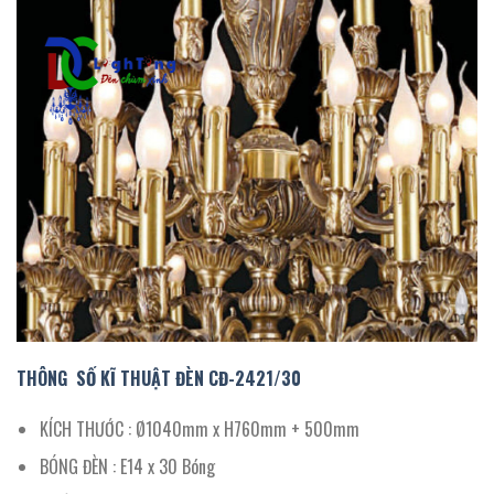
THÔNG SỐ KĨ THUẬT ĐÈN CĐ
-2421/30
KÍCH THƯỚC : Ø1040mm x H760mm + 500mm
BÓNG ĐÈN : E14 x 30 Bóng