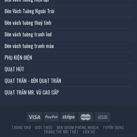
Đèn Vách Tường Ngoài Trời
Đèn vách tường thuỷ tinh
Đèn vách tường tranh led
Đèn vách tường tranh màu
PHỤ KIỆN ĐIỆN
QUẠT HÚT
QUẠT TRẦN - ĐÈN QUẠT TRẦN
QUẠT TRẦN MR. VŨ CAO CẤP
TRANG CHỦ
GIỚI THIỆU
ĐÈN CHÙM PHÒNG KHÁCH
TUYỂN DỤNG
TRANG TRÍ NỘI THẤT
LIÊN HỆ