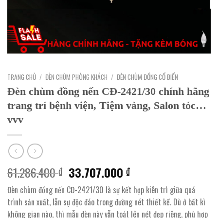
TRANG CHỦ
/
ĐÈN CHÙM PHÒNG KHÁCH
/
ĐÈN CHÙM ĐỒNG CỔ ĐIỂN
Đèn chùm đồng nến CĐ-2421/30 chính hãng
trang trí bệnh viện, Tiệm vàng, Salon tóc…
vvv
Giá
Giá
61.286.400
33.707.000
₫
₫
gốc
hiện
Đèn chùm đồng nến CĐ-2421/30 là sự kết hợp kiên trì giữa quá
là:
tại
trình sản xuất, lẫn sự độc đáo trong đường nét thiết kế. Dù ở bất kì
61.286.400 ₫.
là:
không gian nào, thì mẫu đèn này vẫn toát lên nét đẹp riêng, phù hợp