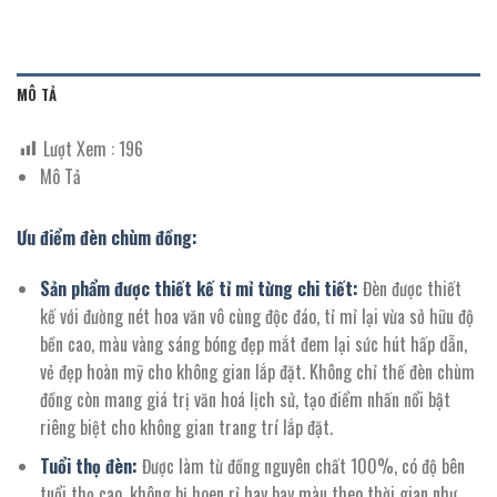
MÔ TẢ
Lượt Xem :
196
Mô Tả
Ưu điểm đèn chùm đồng:
Sản phẩm được thiết kế tỉ mỉ từng chi tiết:
Đèn được thiết
kế với đường nét hoa văn vô cùng độc đáo, tỉ mỉ lại vừa sở hữu độ
bền cao, màu vàng sáng bóng đẹp mắt đem lại sức hút hấp dẫn,
vẻ đẹp hoàn mỹ cho không gian lắp đặt. Không chỉ thế đèn chùm
đồng còn mang giá trị văn hoá lịch sử, tạo điểm nhấn nổi bật
riêng biệt cho không gian trang trí lắp đặt.
Tuổi thọ đèn:
Được làm từ đồng nguyên chất 100%, có độ bên
tuổi thọ cao, không bị hoen rỉ hay bay màu theo thời gian như