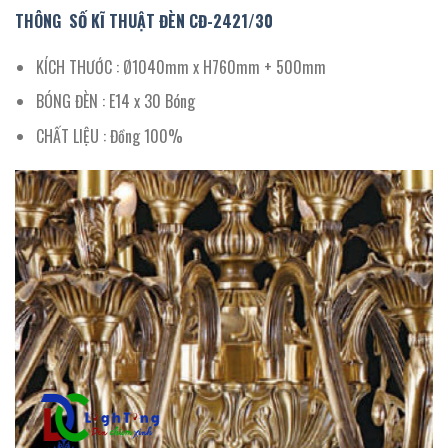
THÔNG SỐ KĨ THUẬT ĐÈN CĐ
-2421/30
KÍCH THƯỚC : Ø1040mm x H760mm + 500mm
BÓNG ĐÈN : E14 x 30 Bóng
CHẤT LIỆU : Đồng 100%