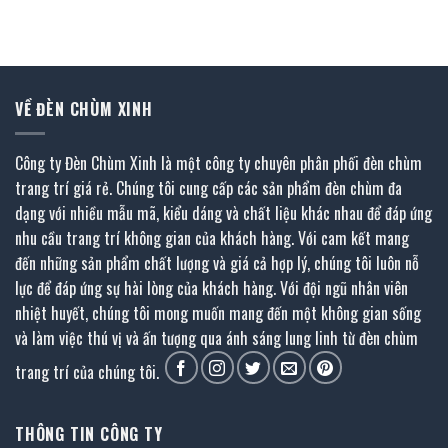
54.912.000 ₫.
là:
58.830.000 ₫.
là:
6.000 ₫.
30.201.600 ₫.
32.356.50
VỀ ĐÈN CHÙM XINH
Công ty Đèn Chùm Xinh là một công ty chuyên phân phối đèn chùm
trang trí giá rẻ. Chúng tôi cung cấp các sản phẩm đèn chùm đa
dạng với nhiều mẫu mã, kiểu dáng và chất liệu khác nhau để đáp ứng
nhu cầu trang trí không gian của khách hàng. Với cam kết mang
đến những sản phẩm chất lượng và giá cả hợp lý, chúng tôi luôn nỗ
lực để đáp ứng sự hài lòng của khách hàng. Với đội ngũ nhân viên
nhiệt huyết, chúng tôi mong muốn mang đến một không gian sống
và làm việc thú vị và ấn tượng qua ánh sáng lung linh từ đèn chùm
trang trí của chúng tôi.
THÔNG TIN CÔNG TY