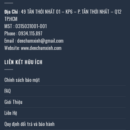
Địa Chỉ
: 49 TÂN THỚI NHẤT 01 – KP6 – P. TÂN THỚI NHẤT – Q12
TP.HCM
MST : 0315031001-001
Phone : 0934.115.897
Email : denchumxinh@gmail.com
Website: www.denchumxinh.com
LIÊN KẾT HỮU ÍCH
Chính sách bảo mật
FAQ
Giới Thiệu
Liên Hệ
Quy định đổi trả và bảo hành