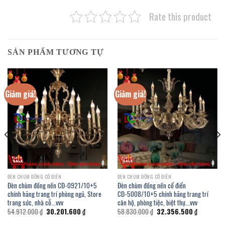
Rate this product
SẢN PHẨM TƯƠNG TỰ
Giảm giá!
Giảm giá!
ĐÈN CHÙM ĐỒNG CỔ ĐIỂN
ĐÈN CHÙM ĐỒNG CỔ ĐIỂN
Đèn chùm đồng nến CĐ-0921/10+5
Đèn chùm đồng nến cổ điển
chính hãng trang trí phòng ngủ, Store
CĐ-5008/10+5 chính hãng trang trí
trang sức, nhà cỗ…vvv
căn hộ, phòng tiệc, biệt thự…vvv
Giá
Giá
Giá
Giá
54.912.000
₫
30.201.600
₫
58.830.000
₫
32.356.500
₫
gốc
hiện
gốc
hiện
là:
tại
là:
tại