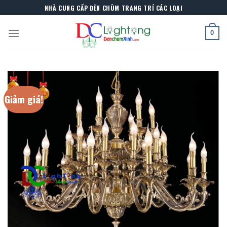
Skip
NHÀ CUNG CẤP ĐÈN CHÙM TRANG TRÍ CÁC LOẠI
to
content
0
Giảm giá!