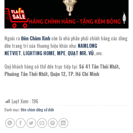
Ngoài ra
Đèn Chùm Xinh
còn là nhà phân phối chính hãng các dòng
đèn trang trí của thương hiệu khác như:
NAMLONG
NETVIET
,
LIGHTING HOME
,
MPE
,
QUẠT MR. VŨ
…vvv.
Quý khách hàng có thể đến trực tiếp tại:
Số 41 Tân Thới Nhất,
Phường Tân Thới Nhất, Quận 12, TP. Hồ Chí Minh
Lượt Xem :
196
Danh mục:
Đèn chùm đồng cổ điển