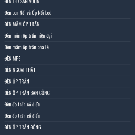
ĐÈN LED SÂN VƯỜN
Đèn Lon Nổi và Ốp Nổi Led
ĐÈN MÂM ỐP TRẦN
Đèn mâm ốp trần hiện đại
Đèn mâm ốp trần pha lê
ĐÈN MPE
ĐÈN NGOẠI THẤT
ĐÈN ỐP TRẦN
ĐÈN ỐP TRẦN BAN CÔNG
Đèn ốp trần cổ điển
Đèn ốp trần cổ điển
ĐÈN ỐP TRẦN ĐỒNG