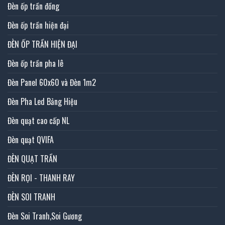
Đèn ốp trần đồng
Đèn ốp trần hiện đại
ĐÈN ỐP TRẦN HIỆN ĐẠI
Đèn ốp trần pha lê
Đèn Panel 60x60 và Đèn 1m2
Đèn Pha Led Bảng Hiệu
Đèn quạt cao cấp NL
Đèn quạt QVIFA
ĐÈN QUẠT TRẦN
ĐÈN RỌI - THANH RAY
ĐÈN SOI TRANH
Đèn Soi Tranh,Soi Gương