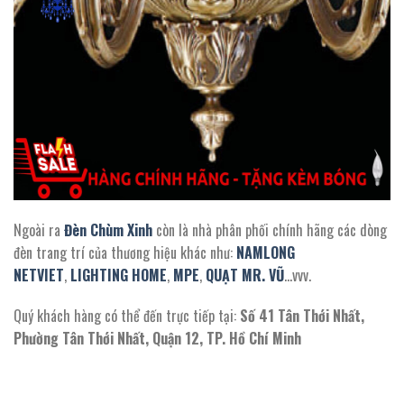
Ngoài ra
Đèn Chùm Xinh
còn là nhà phân phối chính hãng các dòng
đèn trang trí của thương hiệu khác như:
NAMLONG
NETVIET
,
LIGHTING HOME
,
MPE
,
QUẠT MR. VŨ
…vvv.
Quý khách hàng có thể đến trực tiếp tại:
Số 41 Tân Thới Nhất,
Phường Tân Thới Nhất, Quận 12, TP. Hồ Chí Minh