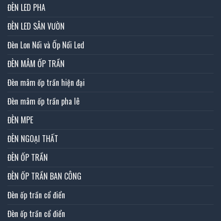
ĐÈN LED PHA
ĐÈN LED SÂN VƯỜN
Đèn Lon Nổi và Ốp Nổi Led
ĐÈN MÂM ỐP TRẦN
Đèn mâm ốp trần hiện đại
Đèn mâm ốp trần pha lê
ĐÈN MPE
ĐÈN NGOẠI THẤT
ĐÈN ỐP TRẦN
ĐÈN ỐP TRẦN BAN CÔNG
Đèn ốp trần cổ điển
Đèn ốp trần cổ điển