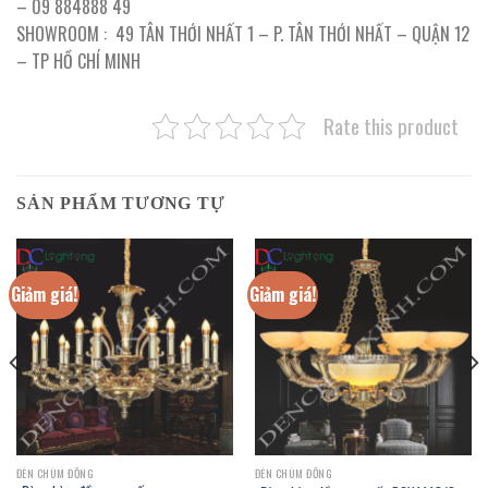
– 09 884888 49
SHOWROOM : 49 TÂN THỚI NHẤT 1 – P. TÂN THỚI NHẤT – QUẬN 12
– TP HỒ CHÍ MINH
Rate this product
SẢN PHẨM TƯƠNG TỰ
Giảm giá!
Giảm giá!
ĐÈN CHÙM ĐỒNG
ĐÈN CHÙM ĐỒNG