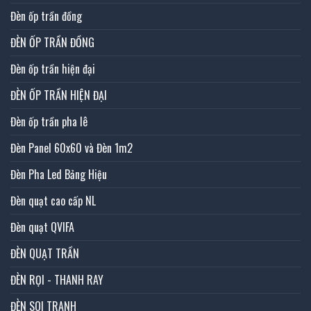
Đèn ốp trần đồng
ĐÈN ỐP TRẦN ĐỒNG
Đèn ốp trần hiện đại
ĐÈN ỐP TRẦN HIỆN ĐẠI
Đèn ốp trần pha lê
Đèn Panel 60x60 và Đèn 1m2
Đèn Pha Led Bảng Hiệu
Đèn quạt cao cấp NL
Đèn quạt QVIFA
ĐÈN QUẠT TRẦN
ĐÈN RỌI - THANH RAY
ĐÈN SOI TRANH