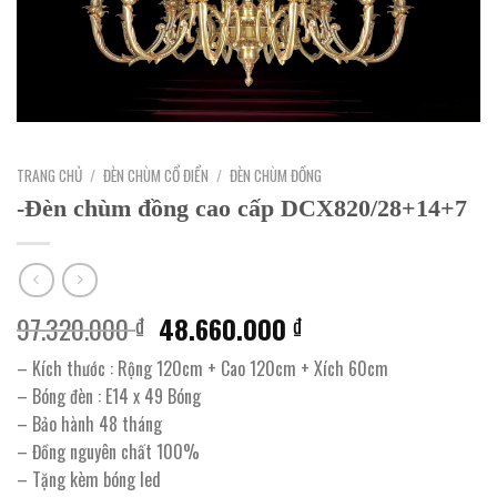
TRANG CHỦ
/
ĐÈN CHÙM CỔ ĐIỂN
/
ĐÈN CHÙM ĐỒNG
-Đèn chùm đồng cao cấp DCX820/28+14+7
Giá
Giá
97.320.000
48.660.000
₫
₫
gốc
hiện
– Kích thước : Rộng 120cm + Cao 120cm + Xích 60cm
là:
tại
– Bóng đèn : E14 x 49 Bóng
97.320.000 ₫.
là:
– Bảo hành 48 tháng
48.660.000 ₫.
– Đồng nguyên chất 100%
– Tặng kèm bóng led