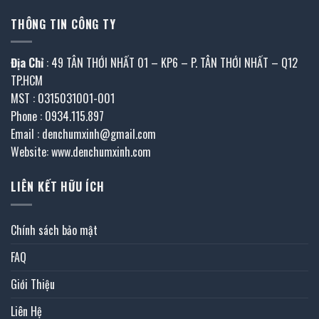
THÔNG TIN CÔNG TY
Địa Chỉ
: 49 TÂN THỚI NHẤT 01 – KP6 – P. TÂN THỚI NHẤT – Q12
TP.HCM
MST : 0315031001-001
Phone : 0934.115.897
Email : denchumxinh@gmail.com
Website: www.denchumxinh.com
LIÊN KẾT HỮU ÍCH
Chính sách bảo mật
FAQ
Giới Thiệu
Liên Hệ