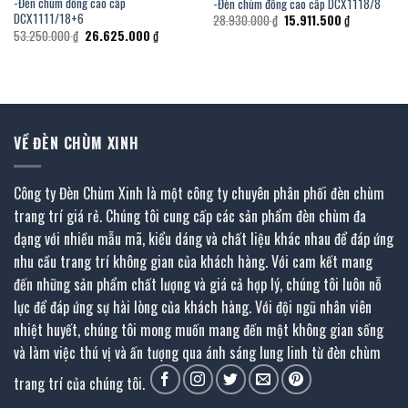
-Đèn chùm đồng cao cấp
-Đèn chùm đồng cao cấp DCX1118/8
DCX1111/18+6
Giá
Giá
28.930.000
₫
15.911.500
₫
gốc
hiện
Giá
Giá
53.250.000
₫
26.625.000
₫
là:
tại
gốc
hiện
28.930.000 ₫.
là:
là:
tại
15.911.500 
53.250.000 ₫.
là:
00 ₫.
26.625.000 ₫.
VỀ ĐÈN CHÙM XINH
Công ty Đèn Chùm Xinh là một công ty chuyên phân phối đèn chùm
trang trí giá rẻ. Chúng tôi cung cấp các sản phẩm đèn chùm đa
dạng với nhiều mẫu mã, kiểu dáng và chất liệu khác nhau để đáp ứng
nhu cầu trang trí không gian của khách hàng. Với cam kết mang
đến những sản phẩm chất lượng và giá cả hợp lý, chúng tôi luôn nỗ
lực để đáp ứng sự hài lòng của khách hàng. Với đội ngũ nhân viên
nhiệt huyết, chúng tôi mong muốn mang đến một không gian sống
và làm việc thú vị và ấn tượng qua ánh sáng lung linh từ đèn chùm
trang trí của chúng tôi.