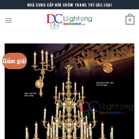
Skip
NHÀ CUNG CẤP ĐÈN CHÙM TRANG TRÍ CÁC LOẠI
to
content
0
Giảm giá!