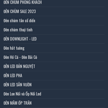
ĐÈN CHÙM PHÒNG KHÁCH
ĐÈN CHÙM SALE 2023
Đèn chùm tân cổ điển
Đèn chùm thuỷ tinh
ĐÈN DOWNLIGHT - LED
Đèn hắt tường
Đèn Hồ Cá - Đèn Bãi Cỏ
ĐÈN LED BÁN NGUYỆT
ĐÈN LED PHA
ĐÈN LED SÂN VƯỜN
Đèn Lon Nổi và Ốp Nổi Led
ĐÈN MÂM ỐP TRẦN