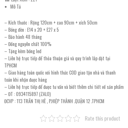
Mô Tả
– Kích thước : Rộng 120cm + cao 90cm + xích 50cm
– Bóng đèn : E14 x 20 + E27 x 5
– Bảo hành 48 tháng
– Đồng nguyên chất 100%
– Tặng kèm bóng led
– Liên hệ trực tiếp để thỏa thuận giá và quy trình lắp đặt tại
TPHCM
– Giao hàng toàn quốc với hình thức COD giao tận nhà và thanh
toán khi nhận được hàng
– Liên hệ trực tiếp để được tư vấn và biết thêm chi tiết về sản phẩm
– ĐT : 0934115897 (ZALO)
ĐCVP : 113 TRẦN THỊ HÈ , P.HIỆP THÀNH .QUẬN 12 .TPHCM
Rate this product