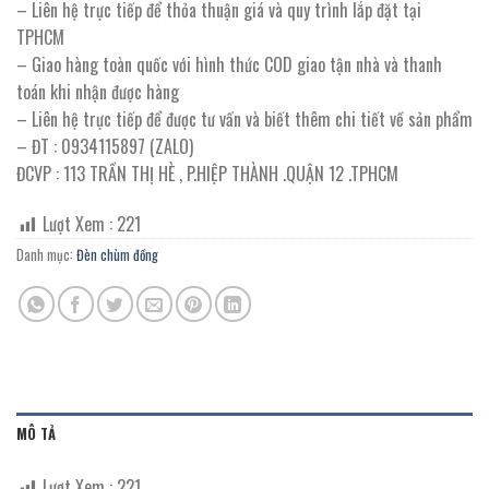
– Liên hệ trực tiếp để thỏa thuận giá và quy trình lắp đặt tại
TPHCM
– Giao hàng toàn quốc với hình thức COD giao tận nhà và thanh
toán khi nhận được hàng
– Liên hệ trực tiếp để được tư vấn và biết thêm chi tiết về sản phẩm
– ĐT : 0934115897 (ZALO)
ĐCVP : 113 TRẦN THỊ HÈ , P.HIỆP THÀNH .QUẬN 12 .TPHCM
Lượt Xem :
221
Danh mục:
Đèn chùm đồng
MÔ TẢ
Lượt Xem :
221