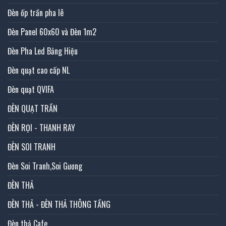
Đèn ốp trần pha lê
Đèn Panel 60x60 và Đèn 1m2
Đèn Pha Led Bảng Hiệu
Đèn quạt cao cấp NL
Đèn quạt QVIFA
ĐÈN QUẠT TRẦN
ĐÈN RỌI - THANH RAY
ĐÈN SOI TRANH
Đèn Soi Tranh,Soi Gương
ĐÈN THẢ
ĐÈN THẢ - ĐÈN THẢ THÔNG TẦNG
Đèn thả Cafe