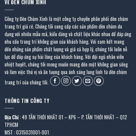
VỀ ĐÈN CHÙM XINH
Công ty Đèn Chùm Xinh là một công ty chuyên phân phối đèn chùm
trang trí giá rẻ. Chúng tôi cung cấp các sản phẩm đèn chùm đa
dạng với nhiều mẫu mã, kiểu dáng và chất liệu khác nhau để đáp ứng
nhu cầu trang trí không gian của khách hàng. Với cam kết mang
đến những sản phẩm chất lượng và giá cả hợp lý, chúng tôi luôn nỗ
lực để đáp ứng sự hài lòng của khách hàng. Với đội ngũ nhân viên
nhiệt huyết, chúng tôi mong muốn mang đến một không gian sống
và làm việc thú vị và ấn tượng qua ánh sáng lung linh từ đèn chùm
trang trí của chúng tôi.
THÔNG TIN CÔNG TY
Địa Chỉ
: 49 TÂN THỚI NHẤT 01 – KP6 – P. TÂN THỚI NHẤT – Q12
TP.HCM
MST : 0315031001-001