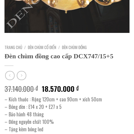
TRANG CHỦ
/
ĐÈN CHÙM CỔ ĐIỂN
/
ĐÈN CHÙM ĐỒNG
Đèn chùm đồng cao cấp DCX747/15+5
Giá
Giá
37.140.000
18.570.000
₫
₫
gốc
hiện
– Kích thước : Rộng 120cm + cao 90cm + xích 50cm
là:
tại
– Bóng đèn : E14 x 20 + E27 x 5
37.140.000 ₫.
là:
– Bảo hành 48 tháng
18.570.000 ₫.
– Đồng nguyên chất 100%
– Tặng kèm bóng led