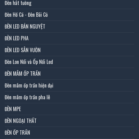
Đèn hắt tường
Đèn Hồ Cá - Đèn Bãi Cỏ
ĐÈN LED BÁN NGUYỆT
ĐÈN LED PHA
ĐÈN LED SÂN VƯỜN
Đèn Lon Nổi và Ốp Nổi Led
ĐÈN MÂM ỐP TRẦN
Đèn mâm ốp trần hiện đại
Đèn mâm ốp trần pha lê
ĐÈN MPE
ĐÈN NGOẠI THẤT
ĐÈN ỐP TRẦN