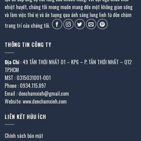
nhiệt huyết, chúng tôi mong muốn mang đến một không gian sống
và làm việc thú vị và ấn tượng qua ánh sáng lung linh từ đèn chùm
trang trí của chúng tôi.
THÔNG TIN CÔNG TY
Địa Chỉ
: 49 TÂN THỚI NHẤT 01 – KP6 – P. TÂN THỚI NHẤT – Q12
TP.HCM
MST : 0315031001-001
Phone : 0934.115.897
Email : denchumxinh@gmail.com
Website: www.denchumxinh.com
LIÊN KẾT HỮU ÍCH
Chính sách bảo mật