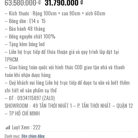
Giá
Giá
63.580.000
31.790.000
₫
₫
gốc
hiện
– Kích thước : Rộng 100cm + cao 90cm + xích 60cm
là:
tại
– Bóng đèn : E14 x 15
63.580.000 ₫.
là:
– Bảo hành 48 tháng
31.790.000 ₫.
– Đồng nguyên chất 100%
– Tặng kèm bóng led
– Liên hệ trực tiếp để thỏa thuận giá và quy trình lắp đặt tại
TPHCM
– Giao hàng toàn quốc với hình thức COD giao tận nhà và thanh
toán khi nhận được hàng
– Quý khách vui lòng Liên hệ trực tiếp để được tư vấn và biết thêm
chi tiết về sản phẩm cụ thể
– ĐT : 0934115897 (ZALO)
SHOWROOM : 49 TÂN THỚI NHẤT 1 – P. TÂN THỚI NHẤT – QUẬN 12
– TP HỒ CHÍ MINH
Lượt Xem :
222
Danh mục:
Đèn chùm đồng