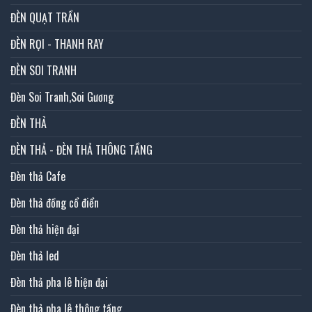
ĐÈN QUẠT TRẦN
ĐÈN RỌI - THANH RAY
ĐÈN SOI TRANH
Đèn Soi Tranh,Soi Gương
ĐÈN THẢ
ĐÈN THẢ - ĐÈN THẢ THÔNG TẦNG
Đèn thả Cafe
Đèn thả đồng cổ điển
Đèn thả hiện đại
Đèn thả led
Đèn thả pha lê hiện đại
Đèn thả pha lê thông tầng