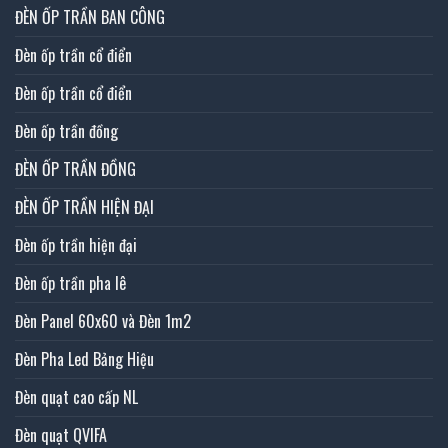
ĐÈN ỐP TRẦN BAN CÔNG
Đèn ốp trần cổ điển
Đèn ốp trần cổ điển
Đèn ốp trần đồng
ĐÈN ỐP TRẦN ĐỒNG
ĐÈN ỐP TRẦN HIỆN ĐẠI
Đèn ốp trần hiện đại
Đèn ốp trần pha lê
Đèn Panel 60x60 và Đèn 1m2
Đèn Pha Led Bảng Hiệu
Đèn quạt cao cấp NL
Đèn quạt QVIFA