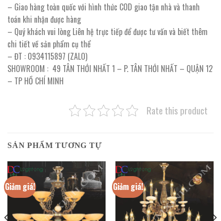
– Giao hàng toàn quốc với hình thức COD giao tận nhà và thanh
toán khi nhận được hàng
– Quý khách vui lòng Liên hệ trực tiếp để được tư vấn và biết thêm
chi tiết về sản phẩm cụ thể
– ĐT : 0934115897 (ZALO)
SHOWROOM : 49 TÂN THỚI NHẤT 1 – P. TÂN THỚI NHẤT – QUẬN 12
– TP HỒ CHÍ MINH
Rate this product
SẢN PHẨM TƯƠNG TỰ
Giảm giá!
Giảm giá!