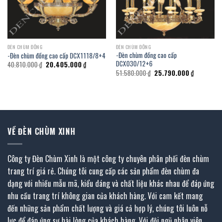
ĐÈN CHÙM ĐỒNG
ĐÈN CHÙM ĐỒNG
-Đèn chùm đồng cao cấp
-Đèn chùm đồng cao cấp DCX1118/8+4
DCX030/12+6
Giá
Giá
40.810.000
₫
20.405.000
₫
gốc
hiện
Giá
Giá
51.580.000
₫
25.790.000
₫
là:
tại
gốc
hiện
40.810.000 ₫.
là:
là:
tại
 ₫.
20.405.000 ₫.
51.580.000 ₫.
là:
25.790.000
VỀ ĐÈN CHÙM XINH
Công ty Đèn Chùm Xinh là một công ty chuyên phân phối đèn chùm
trang trí giá rẻ. Chúng tôi cung cấp các sản phẩm đèn chùm đa
dạng với nhiều mẫu mã, kiểu dáng và chất liệu khác nhau để đáp ứng
nhu cầu trang trí không gian của khách hàng. Với cam kết mang
đến những sản phẩm chất lượng và giá cả hợp lý, chúng tôi luôn nỗ
lực để đáp ứng sự hài lòng của khách hàng. Với đội ngũ nhân viên