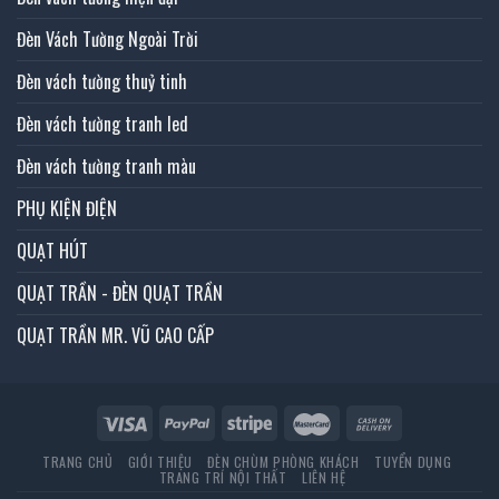
Đèn Vách Tường Ngoài Trời
Đèn vách tường thuỷ tinh
Đèn vách tường tranh led
Đèn vách tường tranh màu
PHỤ KIỆN ĐIỆN
QUẠT HÚT
QUẠT TRẦN - ĐÈN QUẠT TRẦN
QUẠT TRẦN MR. VŨ CAO CẤP
TRANG CHỦ
GIỚI THIỆU
ĐÈN CHÙM PHÒNG KHÁCH
TUYỂN DỤNG
TRANG TRÍ NỘI THẤT
LIÊN HỆ