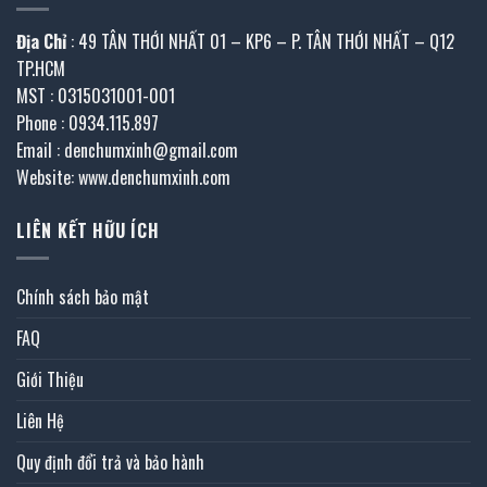
Địa Chỉ
: 49 TÂN THỚI NHẤT 01 – KP6 – P. TÂN THỚI NHẤT – Q12
TP.HCM
MST : 0315031001-001
Phone : 0934.115.897
Email : denchumxinh@gmail.com
Website: www.denchumxinh.com
LIÊN KẾT HỮU ÍCH
Chính sách bảo mật
FAQ
Giới Thiệu
Liên Hệ
Quy định đổi trả và bảo hành