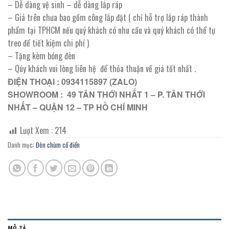
– Dễ dàng vệ sinh – dễ dàng lắp ráp
– Giá trên chưa bao gồm công lắp đặt ( chỉ hỗ trợ lắp ráp thành
phẩm tại TPHCM nếu quý khách có nhu cầu và quý khách có thể tự
treo để tiết kiệm chi phí )
– Tặng kèm bóng đèn
– Qúy khách vui lòng liên hệ để thỏa thuận về giá tốt nhất .
ĐIỆN THOẠI : 0934115897 (ZALO)
SHOWROOM : 49 TÂN THỚI NHẤT 1 – P. TÂN THỚI
NHẤT – QUẬN 12 – TP HỒ CHÍ MINH
Lượt Xem :
214
Danh mục:
Đèn chùm cổ điển
MÔ TẢ