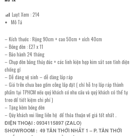
Lượt Xem :
214
Mô Tả
– Kích thước : Rộng 90cm + cao 50cm + xích 40cm
– Bóng đèn : E27 x 11
– Bảo hành 24 tháng
– Chụp đèn bằng thủy đúc + các linh kiện hợp kim sắt sơn tĩnh điện
chống gỉ
– Dễ dàng vệ sinh – dễ dàng lắp ráp
– Giá trên chưa bao gồm công lắp đặt ( chỉ hỗ trợ lắp ráp thành
phẩm tại TPHCM nếu quý khách có nhu cầu và quý khách có thể tự
treo để tiết kiệm chi phí )
– Tặng kèm bóng đèn
– Qúy khách vui lòng liên hệ để thỏa thuận về giá tốt nhất .
ĐIỆN THOẠI : 0934115897 (ZALO)
SHOWROOM : 49 TÂN THỚI NHẤT 1 – P. TÂN THỚI