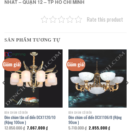
NHẤT – QUẬN 12 – TP HỒ CHÍ MINH
Rate this product
SẢN PHẨM TƯƠNG TỰ
Giảm giá!
Giảm giá!
ĐÈN CHÙM CỔ ĐIỂN
ĐÈN CHÙM CỔ ĐIỂN
Đèn chùm tân cổ điển DCX1120/10
Đèn chùm cổ điển DCX1106/8 (Rộng
(Rộng 100cm )
90cm )
Giá
Giá
Giá
Giá
12.850.000
₫
7.067.000
₫
5.710.000
₫
2.855.000
₫