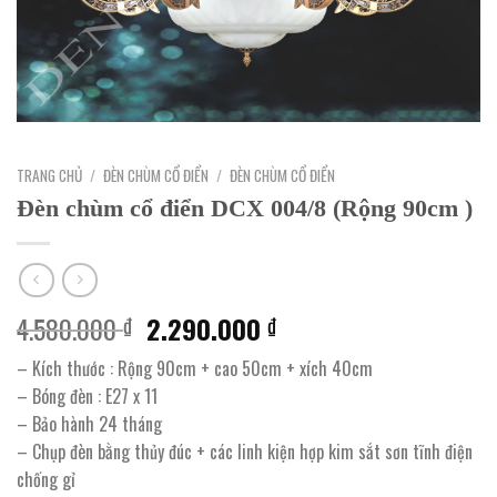
TRANG CHỦ
/
ĐÈN CHÙM CỔ ĐIỂN
/
ĐÈN CHÙM CỔ ĐIỂN
Đèn chùm cổ điển DCX 004/8 (Rộng 90cm )
Giá
Giá
4.580.000
2.290.000
₫
₫
gốc
hiện
– Kích thước : Rộng 90cm + cao 50cm + xích 40cm
là:
tại
– Bóng đèn : E27 x 11
4.580.000 ₫.
là:
– Bảo hành 24 tháng
2.290.000 ₫.
– Chụp đèn bằng thủy đúc + các linh kiện hợp kim sắt sơn tĩnh điện
chống gỉ