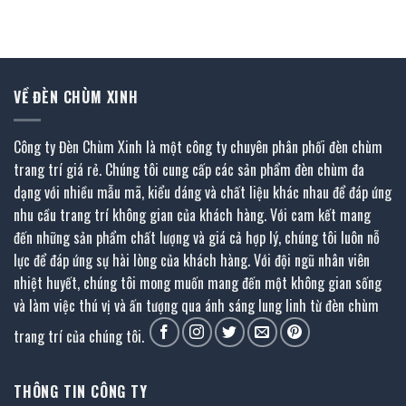
gốc
hiện
gốc
hiện
là:
tại
là:
tại
12.850.000 ₫.
là:
5.710.000 ₫.
là:
.
7.067.000 ₫.
2.855.000 ₫.
VỀ ĐÈN CHÙM XINH
Công ty Đèn Chùm Xinh là một công ty chuyên phân phối đèn chùm
trang trí giá rẻ. Chúng tôi cung cấp các sản phẩm đèn chùm đa
dạng với nhiều mẫu mã, kiểu dáng và chất liệu khác nhau để đáp ứng
nhu cầu trang trí không gian của khách hàng. Với cam kết mang
đến những sản phẩm chất lượng và giá cả hợp lý, chúng tôi luôn nỗ
lực để đáp ứng sự hài lòng của khách hàng. Với đội ngũ nhân viên
nhiệt huyết, chúng tôi mong muốn mang đến một không gian sống
và làm việc thú vị và ấn tượng qua ánh sáng lung linh từ đèn chùm
trang trí của chúng tôi.
THÔNG TIN CÔNG TY