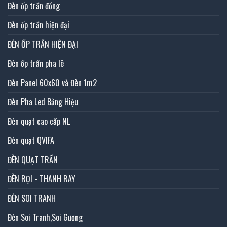
Đèn ốp trần đồng
Đèn ốp trần hiện đại
ĐÈN ỐP TRẦN HIỆN ĐẠI
Đèn ốp trần pha lê
Đèn Panel 60x60 và Đèn 1m2
Đèn Pha Led Bảng Hiệu
Đèn quạt cao cấp NL
Đèn quạt QVIFA
ĐÈN QUẠT TRẦN
ĐÈN RỌI - THANH RAY
ĐÈN SOI TRANH
Đèn Soi Tranh,Soi Gương