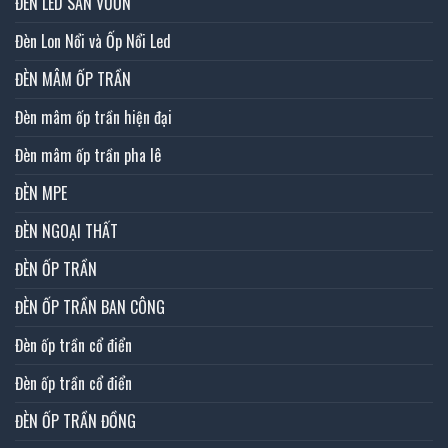
ĐÈN LED SÂN VƯỜN
Đèn Lon Nổi và Ốp Nổi Led
ĐÈN MÂM ỐP TRẦN
Đèn mâm ốp trần hiện đại
Đèn mâm ốp trần pha lê
ĐÈN MPE
ĐÈN NGOẠI THẤT
ĐÈN ỐP TRẦN
ĐÈN ỐP TRẦN BAN CÔNG
Đèn ốp trần cổ điển
Đèn ốp trần cổ điển
ĐÈN ỐP TRẦN ĐỒNG