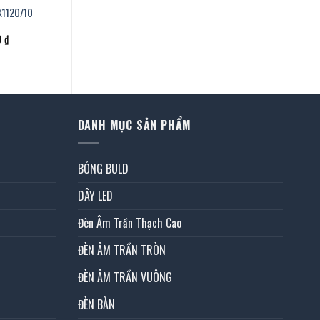
X1120/10
Giá
0
₫
hiện
tại
 ₫.
là:
7.067.000 ₫.
DANH MỤC SẢN PHẨM
BÓNG BULD
DÂY LED
Đèn Âm Trần Thạch Cao
ĐÈN ÂM TRẦN TRÒN
ĐÈN ÂM TRẦN VUÔNG
ĐÈN BÀN