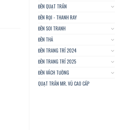
ĐÈN QUẠT TRẦN
ĐÈN RỌI - THANH RAY
ĐÈN SOI TRANH
ĐÈN THẢ
ĐÈN TRANG TRÍ 2024
ĐÈN TRANG TRÍ 2025
ĐÈN VÁCH TƯỜNG
QUẠT TRẦN MR. VŨ CAO CẤP