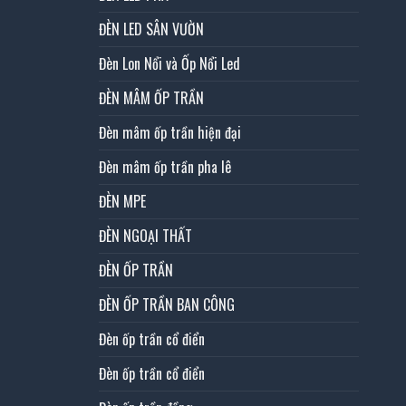
ĐÈN LED SÂN VƯỜN
Đèn Lon Nổi và Ốp Nổi Led
ĐÈN MÂM ỐP TRẦN
Đèn mâm ốp trần hiện đại
Đèn mâm ốp trần pha lê
ĐÈN MPE
ĐÈN NGOẠI THẤT
ĐÈN ỐP TRẦN
ĐÈN ỐP TRẦN BAN CÔNG
Đèn ốp trần cổ điển
Đèn ốp trần cổ điển