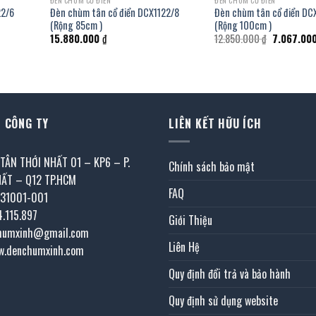
ĐÈN CHÙM CỔ ĐIỂN
ĐÈN CHÙM CỔ ĐIỂN
22/6
Đèn chùm tân cổ điển DCX1122/8
Đèn chùm tân cổ điển DC
(Rộng 85cm )
(Rộng 100cm )
iá
Giá
15.880.000
₫
12.850.000
₫
7.067.00
iện
gốc
i
là:
:
12.850.000
.810.000 ₫.
 CÔNG TY
LIÊN KẾT HỮU ÍCH
 TÂN THỚI NHẤT 01 – KP6 – P.
Chính sách bảo mật
HẤT – Q12 TP.HCM
FAQ
031001-001
4.115.897
Giới Thiệu
chumxinh@gmail.com
Liên Hệ
w.denchumxinh.com
Quy định đổi trả và bảo hành
Quy định sử dụng website