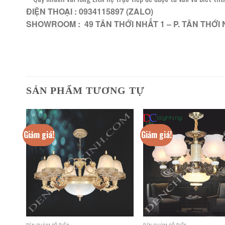
ĐIỆN THOẠI : 0934115897 (ZALO)
SHOWROOM : 49 TÂN THỚI NHẤT 1 – P. TÂN THỚI 
SẢN PHẨM TƯƠNG TỰ
Giảm giá!
Giảm giá!