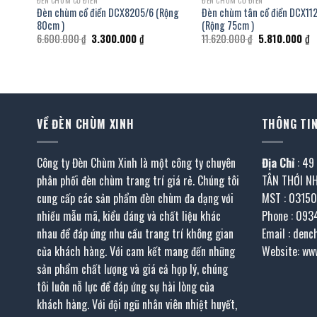
ĐÈN CHÙM CỔ ĐIỂN
ĐÈN CHÙM CỔ ĐIỂN
ộng
Đèn chùm cổ điển DCX8205/6 (Rộng
Đèn chùm tân cổ điển DCX11
80cm )
(Rộng 75cm )
Giá
Giá
Giá
G
6.600.000
₫
3.300.000
₫
11.620.000
₫
5.810.000
₫
gốc
hiện
gốc
h
là:
tại
là:
tạ
6.600.000 ₫.
là:
11.620.000 ₫.
là
.000 ₫.
3.300.000 ₫.
5
VỀ ĐÈN CHÙM XINH
THÔNG TIN
Công ty Đèn Chùm Xinh là một công ty chuyên
Địa Chỉ
: 49
phân phối đèn chùm trang trí giá rẻ. Chúng tôi
TÂN THỚI N
cung cấp các sản phẩm đèn chùm đa dạng với
MST : 0315
nhiều mẫu mã, kiểu dáng và chất liệu khác
Phone : 093
nhau để đáp ứng nhu cầu trang trí không gian
Email : den
của khách hàng. Với cam kết mang đến những
Website: ww
sản phẩm chất lượng và giá cả hợp lý, chúng
tôi luôn nỗ lực để đáp ứng sự hài lòng của
khách hàng. Với đội ngũ nhân viên nhiệt huyết,