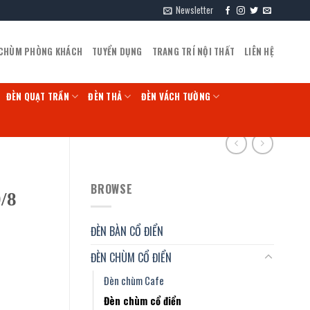
Newsletter
 CHÙM PHÒNG KHÁCH
TUYỂN DỤNG
TRANG TRÍ NỘI THẤT
LIÊN HỆ
ĐÈN QUẠT TRẦN
ĐÈN THẢ
ĐÈN VÁCH TƯỜNG
BROWSE
/8
ĐÈN BÀN CỔ ĐIỂN
ĐÈN CHÙM CỔ ĐIỂN
Đèn chùm Cafe
Đèn chùm cổ điển