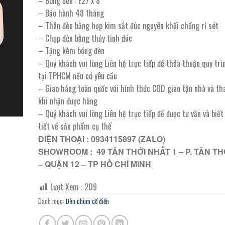
– Bóng đèn : E27 x 8
10.290.000 ₫.
là:
– Bảo hành 48 tháng
5.659.000 ₫.
– Thân đèn bằng hợp kim sắt đúc nguyên khối chống rỉ sét
– Chụp đèn bằng thủy tinh đúc
– Tặng kèm bóng đèn
– Quý khách vui lòng Liên hệ trực tiếp để thỏa thuận quy trì
tại TPHCM nếu có yêu cầu
– Giao hàng toàn quốc với hình thức COD giao tận nhà và th
khi nhận được hàng
– Quý khách vui lòng Liên hệ trực tiếp để được tư vấn và biế
tiết về sản phẩm cụ thể
ĐIỆN THOẠI : 0934115897 (ZALO)
SHOWROOM : 49 TÂN THỚI NHẤT 1 – P. TÂN TH
– QUẬN 12 – TP HỒ CHÍ MINH
Lượt Xem :
209
Danh mục:
Đèn chùm cổ điển