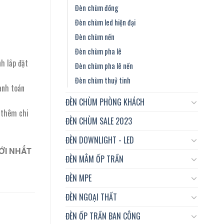
Đèn chùm đồng
Đèn chùm led hiện đại
Đèn chùm nến
Đèn chùm pha lê
nh lắp đặt
Đèn chùm pha lê nến
Đèn chùm thuỷ tinh
anh toán
ĐÈN CHÙM PHÒNG KHÁCH
t thêm chi
ĐÈN CHÙM SALE 2023
ĐÈN DOWNLIGHT - LED
ỚI NHẤT
ĐÈN MÂM ỐP TRẦN
ĐÈN MPE
ĐÈN NGOẠI THẤT
ĐÈN ỐP TRẦN BAN CÔNG