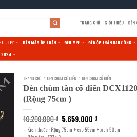
TRANG CHỦ
GIỚI THIỆU
ĐÈN
HT – LED
ĐÈN MÂM ỐP TRẦN
ĐÈN MPE
ĐÈN ỐP TRẦN BAN CÔNG
Í 2024
TRANG CHỦ
/
ĐÈN CHÙM CỔ ĐIỂN
/
ĐÈN CHÙM CỔ ĐIỂN
Đèn chùm tân cổ điển DCX1120
(Rộng 75cm )
Giá
Giá
10.290.000
5.659.000
₫
₫
gốc
hiện
– Kích thước : Rộng 75cm + cao 55cm + xích 50cm
là:
tại