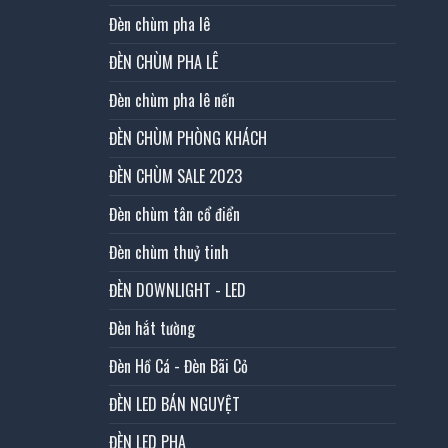
Đèn chùm pha lê
ĐÈN CHÙM PHA LÊ
Đèn chùm pha lê nến
ĐÈN CHÙM PHÒNG KHÁCH
ĐÈN CHÙM SALE 2023
Đèn chùm tân cổ điển
Đèn chùm thuỷ tinh
ĐÈN DOWNLIGHT - LED
Đèn hắt tường
Đèn Hồ Cá - Đèn Bãi Cỏ
ĐÈN LED BÁN NGUYỆT
ĐÈN LED PHA