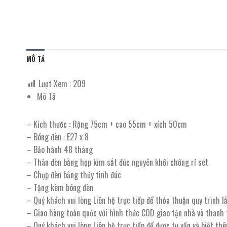
MÔ TẢ
Lượt Xem :
209
Mô Tả
– Kích thước : Rộng 75cm + cao 55cm + xích 50cm
– Bóng đèn : E27 x 8
– Bảo hành 48 tháng
– Thân đèn bằng hợp kim sắt đúc nguyên khối chống rỉ sét
– Chụp đèn bằng thủy tinh đúc
– Tặng kèm bóng đèn
– Quý khách vui lòng Liên hệ trực tiếp để thỏa thuận quy trình 
– Giao hàng toàn quốc với hình thức COD giao tận nhà và thanh
– Quý khách vui lòng Liên hệ trực tiếp để được tư vấn và biết th