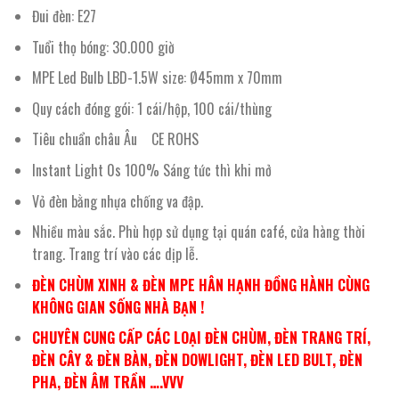
Đui đèn: E27
Tuổi thọ bóng: 30.000 giờ
MPE Led Bulb LBD-1.5W size: Ø45mm x 70mm
Quy cách đóng gói: 1 cái/hộp, 100 cái/thùng
Tiêu chuẩn châu Âu CE ROHS
Instant Light 0s 100% Sáng tức thì khi mở
Vỏ đèn bằng nhựa chống va đập.
Nhiều màu sắc. Phù hợp sử dụng tại quán café, cửa hàng thời
trang. Trang trí vào các dịp lễ.
ĐÈN CHÙM XINH & ĐÈN MPE HÂN HẠNH ĐỒNG HÀNH CÙNG
KHÔNG GIAN SỐNG NHÀ BẠN !
CHUYÊN CUNG CẤP CÁC LOẠI ĐÈN CHÙM, ĐÈN TRANG TRÍ,
ĐÈN CÂY & ĐÈN BÀN, ĐÈN DOWLIGHT, ĐÈN LED BULT, ĐÈN
PHA, ĐÈN ÂM TRẦN ….VVV