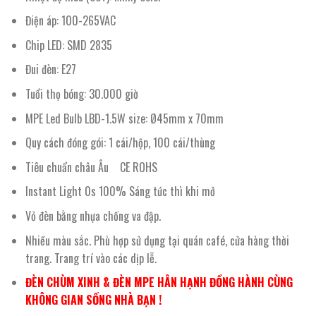
Điện áp: 100-265VAC
Chip LED: SMD 2835
Đui đèn: E27
Tuổi thọ bóng: 30.000 giờ
MPE Led Bulb LBD-1.5W size: Ø45mm x 70mm
Quy cách đóng gói: 1 cái/hộp, 100 cái/thùng
Tiêu chuẩn châu Âu CE ROHS
Instant Light 0s 100% Sáng tức thì khi mở
Vỏ đèn bằng nhựa chống va đập.
Nhiều màu sắc. Phù hợp sử dụng tại quán café, cửa hàng thời
trang. Trang trí vào các dịp lễ.
ĐÈN CHÙM XINH & ĐÈN MPE HÂN HẠNH ĐỒNG HÀNH CÙNG
KHÔNG GIAN SỐNG NHÀ BẠN !