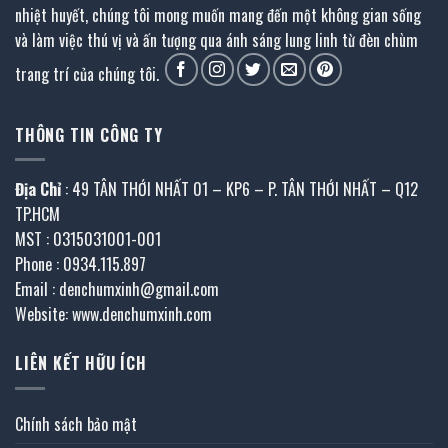
nhiệt huyết, chúng tôi mong muốn mang đến một không gian sống
và làm việc thú vị và ấn tượng qua ánh sáng lung linh từ đèn chùm
trang trí của chúng tôi.
THÔNG TIN CÔNG TY
Địa Chỉ
: 49 TÂN THỚI NHẤT 01 – KP6 – P. TÂN THỚI NHẤT – Q12
TP.HCM
MST : 0315031001-001
Phone : 0934.115.897
Email : denchumxinh@gmail.com
Website: www.denchumxinh.com
LIÊN KẾT HỮU ÍCH
Chính sách bảo mật