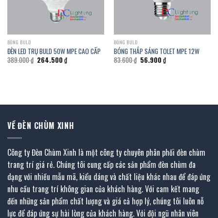
BÓNG BULD
BÓNG BULD
ĐÈN LED TRỤ BULD 50W MPE CAO CẤP
BÓNG THẮP SÁNG TOLET MPE 12W
Giá
Giá
Giá
Giá
389.000
₫
264.500
₫
83.600
₫
56.900
₫
gốc
hiện
gốc
hiện
là:
tại
là:
tại
389.000 ₫.
là:
83.600 ₫.
là:
264.500 ₫.
56.900 ₫.
VỀ ĐÈN CHÙM XINH
Công ty Đèn Chùm Xinh là một công ty chuyên phân phối đèn chùm
trang trí giá rẻ. Chúng tôi cung cấp các sản phẩm đèn chùm đa
dạng với nhiều mẫu mã, kiểu dáng và chất liệu khác nhau để đáp ứng
nhu cầu trang trí không gian của khách hàng. Với cam kết mang
đến những sản phẩm chất lượng và giá cả hợp lý, chúng tôi luôn nỗ
lực để đáp ứng sự hài lòng của khách hàng. Với đội ngũ nhân viên