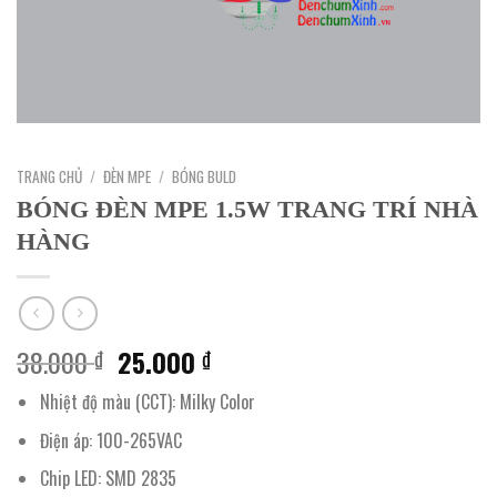
TRANG CHỦ
/
ĐÈN MPE
/
BÓNG BULD
BÓNG ĐÈN MPE 1.5W TRANG TRÍ NHÀ
HÀNG
Giá
Giá
38.000
25.000
₫
₫
gốc
hiện
Nhiệt độ màu (CCT): Milky Color
là:
tại
38.000 ₫.
là:
Điện áp: 100-265VAC
25.000 ₫.
Chip LED: SMD 2835