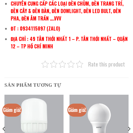
CHUYÊN CUNG CẤP CÁC LOẠI ĐÈN CHÙM, ĐÈN TRANG TRÍ,
ĐÈN CÂY & ĐÈN BÀN, ĐÈN DOWLIGHT, ĐÈN LED BULT, ĐÈN
PHA, ĐÈN ÂM TRẦN ….VVV
ĐT : 0934115897 (ZALO)
ĐỊA CHỈ : 49 TÂN THỚI NHẤT 1 – P. TÂN THỚI NHẤT – QUẬN
12 – TP HỒ CHÍ MINH
Rate this product
SẢN PHẨM TƯƠNG TỰ
Giảm giá!
Giảm giá!