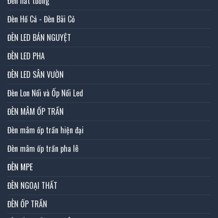
Đèn hắt tường
Đèn Hồ Cá - Đèn Bãi Cỏ
ĐÈN LED BÁN NGUYỆT
ĐÈN LED PHA
ĐÈN LED SÂN VƯỜN
Đèn Lon Nổi và Ốp Nổi Led
ĐÈN MÂM ỐP TRẦN
Đèn mâm ốp trần hiện đại
Đèn mâm ốp trần pha lê
ĐÈN MPE
ĐÈN NGOẠI THẤT
ĐÈN ỐP TRẦN