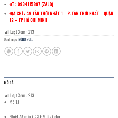
ĐT : 0934115897 (ZALO)
ĐỊA CHỈ : 49 TÂN THỚI NHẤT 1 – P. TÂN THỚI NHẤT – QUẬN
12 – TP HỒ CHÍ MINH
Lượt Xem :
213
Danh mục:
BÓNG BULD
MÔ TẢ
Lượt Xem :
213
Mô Tả
Nhiệt độ màu (CCT): Milky Color