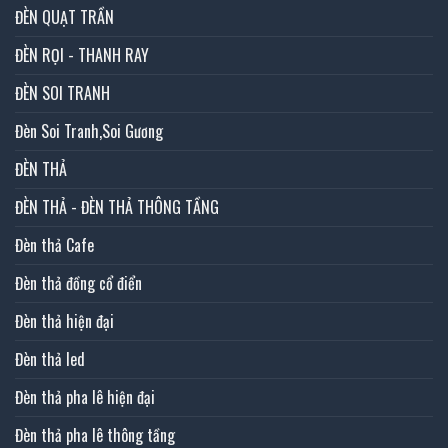
ĐÈN QUẠT TRẦN
ĐÈN RỌI - THANH RAY
ĐÈN SOI TRANH
Đèn Soi Tranh,Soi Gương
ĐÈN THẢ
ĐÈN THẢ - ĐÈN THẢ THÔNG TẦNG
Đèn thả Cafe
Đèn thả đồng cổ điển
Đèn thả hiện đại
Đèn thả led
Đèn thả pha lê hiện đại
Đèn thả pha lê thông tầng