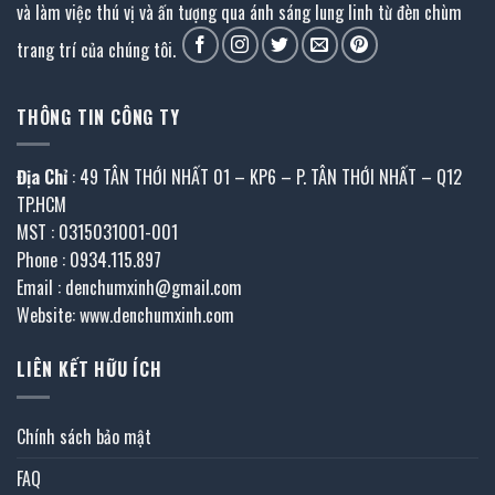
và làm việc thú vị và ấn tượng qua ánh sáng lung linh từ đèn chùm
trang trí của chúng tôi.
THÔNG TIN CÔNG TY
Địa Chỉ
: 49 TÂN THỚI NHẤT 01 – KP6 – P. TÂN THỚI NHẤT – Q12
TP.HCM
MST : 0315031001-001
Phone : 0934.115.897
Email : denchumxinh@gmail.com
Website: www.denchumxinh.com
LIÊN KẾT HỮU ÍCH
Chính sách bảo mật
FAQ