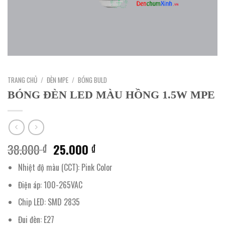
TRANG CHỦ
/
ĐÈN MPE
/
BÓNG BULD
BÓNG ĐÈN LED MÀU HỒNG 1.5W MPE
Giá
Giá
38.000
25.000
₫
₫
gốc
hiện
Nhiệt độ màu (CCT): Pink Color
là:
tại
38.000 ₫.
là:
Điện áp: 100-265VAC
25.000 ₫.
Chip LED: SMD 2835
Đui đèn: E27