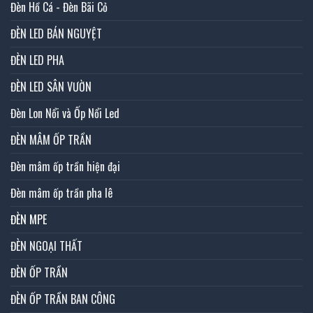
Đèn Hồ Cá - Đèn Bãi Cỏ
ĐÈN LED BÁN NGUYỆT
ĐÈN LED PHA
ĐÈN LED SÂN VƯỜN
Đèn Lon Nổi và Ốp Nổi Led
ĐÈN MÂM ỐP TRẦN
Đèn mâm ốp trần hiện đại
Đèn mâm ốp trần pha lê
ĐÈN MPE
ĐÈN NGOẠI THẤT
ĐÈN ỐP TRẦN
ĐÈN ỐP TRẦN BAN CÔNG