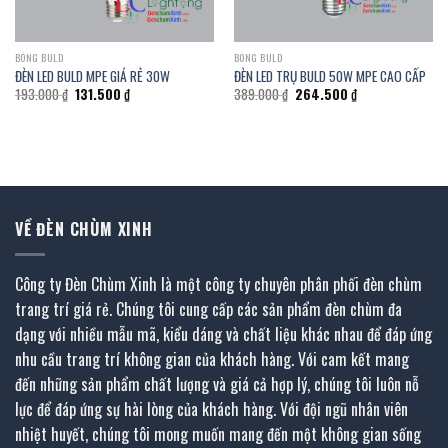
BÓNG BULD
BÓNG BULD
ĐÈN LED BULD MPE GIÁ RẺ 30W
ĐÈN LED TRỤ BULD 50W MPE CAO CẤP
Giá
Giá
Giá
Giá
193.000
₫
131.500
₫
389.000
₫
264.500
₫
gốc
hiện
gốc
hiện
là:
tại
là:
tại
193.000 ₫.
là:
389.000 ₫.
là:
131.500 ₫.
264.500 ₫.
VỀ ĐÈN CHÙM XINH
Công ty Đèn Chùm Xinh là một công ty chuyên phân phối đèn chùm
trang trí giá rẻ. Chúng tôi cung cấp các sản phẩm đèn chùm đa
dạng với nhiều mẫu mã, kiểu dáng và chất liệu khác nhau để đáp ứng
nhu cầu trang trí không gian của khách hàng. Với cam kết mang
đến những sản phẩm chất lượng và giá cả hợp lý, chúng tôi luôn nỗ
lực để đáp ứng sự hài lòng của khách hàng. Với đội ngũ nhân viên
nhiệt huyết, chúng tôi mong muốn mang đến một không gian sống