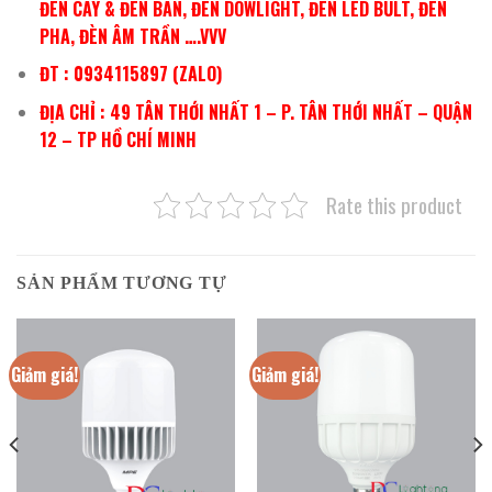
ĐÈN CÂY & ĐÈN BÀN, ĐÈN DOWLIGHT, ĐÈN LED BULT, ĐÈN
PHA, ĐÈN ÂM TRẦN ….VVV
ĐT : 0934115897 (ZALO)
ĐỊA CHỈ : 49 TÂN THỚI NHẤT 1 – P. TÂN THỚI NHẤT – QUẬN
12 – TP HỒ CHÍ MINH
Rate this product
SẢN PHẨM TƯƠNG TỰ
Giảm giá!
Giảm giá!