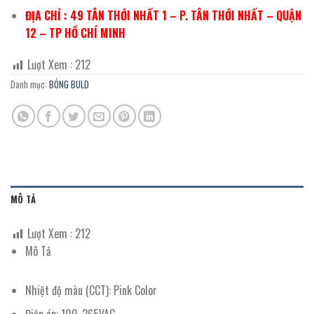
ĐỊA CHỈ : 49 TÂN THỚI NHẤT 1 – P. TÂN THỚI NHẤT – QUẬN
12 – TP HỒ CHÍ MINH
Lượt Xem :
212
Danh mục:
BÓNG BULD
MÔ TẢ
Lượt Xem :
212
Mô Tả
Nhiệt độ màu (CCT): Pink Color