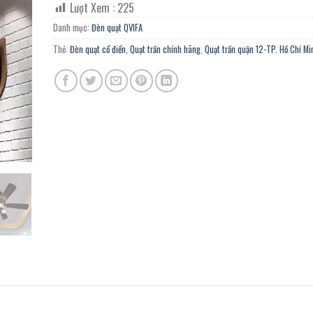
Lượt Xem :
225
là:
tại
6.420.000 ₫.
là:
Danh mục:
Đèn quạt QVIFA
3.531.000 ₫.
Thẻ:
Đèn quạt cổ điển
,
Quạt trần chính hãng
,
Quạt trần quận 12-TP. Hồ Chí Mi