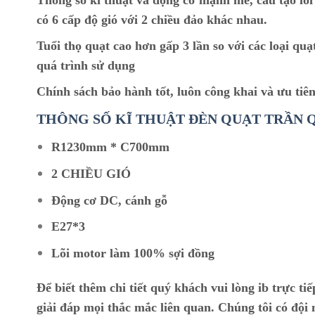
Thông số kĩ thuật và động cơ mạnh mẽ, cấu tạo lõ
có 6 cấp độ gió với 2 chiều đảo khác nhau.
Tuổi thọ quạt cao hơn gấp 3 lần so với các loại qu
quá trình sử dụng
Chính sách bảo hành tốt, luôn công khai và ưu tiên
THÔNG SỐ KĨ THUẬT ĐÈN QUẠT TRẦN Qv
R1230mm * C700mm
2 CHIỀU GIÓ
Động cơ DC, cánh gỗ
E27*3
Lõi motor làm 100% sợi đồng
Để biết thêm chi tiết quý khách vui lòng ib trực ti
giải đáp mọi thắc mắc liên quan. Chúng tôi có độ