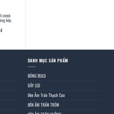
81 chính
hòng bếp,
Giá
0
₫
hiện
tại
.
là:
2.580.000 ₫.
DANH MỤC SẢN PHẨM
BÓNG BULD
DÂY LED
Đèn Âm Trần Thạch Cao
ĐÈN ÂM TRẦN TRÒN