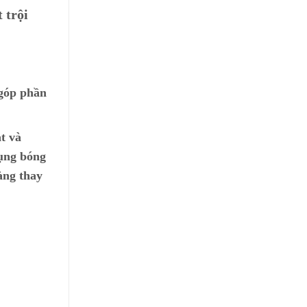
 trội
 góp phần
t và
dụng bóng
àng thay