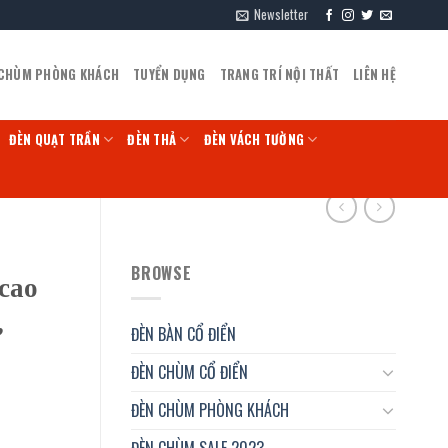
Newsletter
 CHÙM PHÒNG KHÁCH
TUYỂN DỤNG
TRANG TRÍ NỘI THẤT
LIÊN HỆ
ĐÈN QUẠT TRẦN
ĐÈN THẢ
ĐÈN VÁCH TƯỜNG
BROWSE
 cao
,
ĐÈN BÀN CỔ ĐIỂN
ĐÈN CHÙM CỔ ĐIỂN
ĐÈN CHÙM PHÒNG KHÁCH
ĐÈN CHÙM SALE 2023