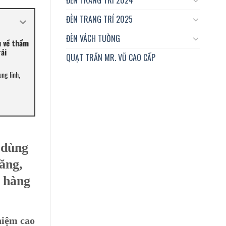
ĐÈN TRANG TRÍ 2025
ĐÈN VÁCH TƯỜNG
u về thẩm
ải
QUẠT TRẦN MR. VŨ CAO CẤP
ng linh,
 dùng
ăng,
h hàng
hiệm cao