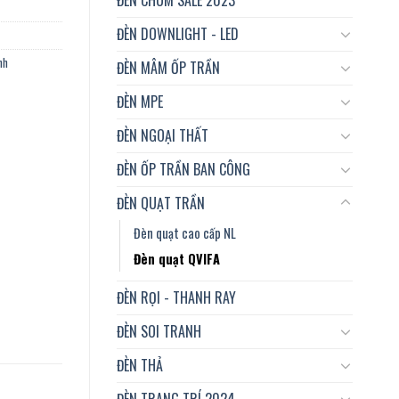
ĐÈN DOWNLIGHT - LED
nh
ĐÈN MÂM ỐP TRẦN
ĐÈN MPE
ĐÈN NGOẠI THẤT
ĐÈN ỐP TRẦN BAN CÔNG
ĐÈN QUẠT TRẦN
Đèn quạt cao cấp NL
Đèn quạt QVIFA
ĐÈN RỌI - THANH RAY
ĐÈN SOI TRANH
ĐÈN THẢ
ĐÈN TRANG TRÍ 2024