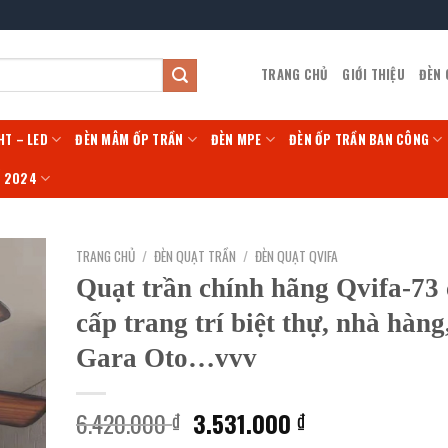
TRANG CHỦ
GIỚI THIỆU
ĐÈN
HT – LED
ĐÈN MÂM ỐP TRẦN
ĐÈN MPE
ĐÈN ỐP TRẦN BAN CÔNG
Í 2024
TRANG CHỦ
/
ĐÈN QUẠT TRẦN
/
ĐÈN QUẠT QVIFA
Quạt trần chính hãng Qvifa-73
cấp trang trí biệt thự, nhà hàng
Gara Oto…vvv
Giá
Giá
6.420.000
3.531.000
₫
₫
gốc
hiện