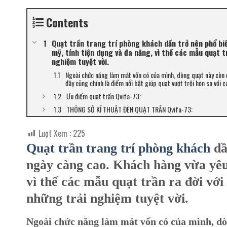
Contents
Quạt trần trang trí phòng khách dần trở nên phổ bi
mỹ, tính tiện dụng và đa năng, vì thế các mẫu quạt 
nghiệm tuyệt vời.
Ngoài chức năng làm mát vốn có của mình, dòng quạt này còn 
đây cũng chính là điểm nổi bật giúp quạt vượt trội hơn so với 
Ưu điểm quạt trần Qvifa-73:
THÔNG SỐ KĨ THUẬT ĐÈN QUẠT TRẦN Qvifa-73:
Lượt Xem :
225
Quạt trần trang trí phòng khách
dầ
ngày càng cao. Khách hàng vừa yêu
vì thế các mẫu quạt trần ra đời vớ
những trải nghiệm tuyệt vời.
Ngoài chức năng làm mát vốn có của mình, dò