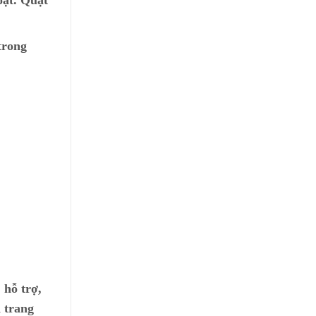
oạt. Quạt
trong
 hỗ trợ,
 trang