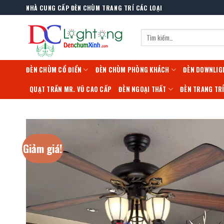
Skip
NHÀ CUNG CẤP ĐÈN CHÙM TRANG TRÍ CÁC LOẠI
to
content
Tìm
kiếm:
ĐÈN CHÙM CỔ ĐIỂN
ĐÈN CHÙM PHÒNG KHÁCH
ĐÈN DOWNLIG
QUẠT TRẦN MR. VŨ CAO CẤP
ĐÈN NGOẠI THẤT
ĐÈN TRANG TR
Giảm giá!