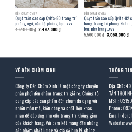
ĐÈN QUẠT QVIFA
ĐÈN QUẠT QVIFA
trang
Quạt trần cao cấp Qvifa-80 trang trí
Quạt trần cao cấp Qvifa-82 
t,
phòng ngủ, căn hộ, phòng họp…vvv
hãng trang trí phòng khách,
bar, nhà hàng…vvv
Giá
Giá
4.540.000
₫
2.497.000
₫
gốc
hiện
Giá
Gi
5.560.000
₫
3.058.000
₫
là:
tại
gốc
hi
4.540.000 ₫.
là:
là:
tạ
2.497.000 ₫.
5.560.000 ₫.
là
.000 ₫.
3.
VỀ ĐÈN CHÙM XINH
THÔNG TIN
Công ty Đèn Chùm Xinh là một công ty chuyên
Địa Chỉ
: 49
phân phối đèn chùm trang trí giá rẻ. Chúng tôi
TÂN THỚI N
cung cấp các sản phẩm đèn chùm đa dạng với
MST : 0315
nhiều mẫu mã, kiểu dáng và chất liệu khác
Phone : 093
nhau để đáp ứng nhu cầu trang trí không gian
Email : den
của khách hàng. Với cam kết mang đến những
Website: ww
sản phẩm chất lượng và giá cả hợp lý, chúng