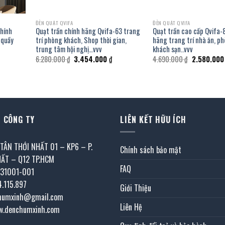
ĐÈN QUẠT QVIFA
ĐÈN QUẠT QVIFA
chính
Quạt trần chính hãng Qvifa-63 trang
Quạt trần cao cấp Qvifa-
 quầy
trí phòng khách, Shop thời gian,
hãng trang trí nhà ăn, p
trung tâm hội nghị…vvv
khách sạn..vvv
á
Giá
Giá
Giá
6.280.000
₫
3.454.000
₫
4.690.000
₫
2.580.00
ện
gốc
hiện
gốc
i
là:
tại
là:
:
6.280.000 ₫.
là:
4.690.000 ₫
058.000 ₫.
3.454.000 ₫.
 CÔNG TY
LIÊN KẾT HỮU ÍCH
 TÂN THỚI NHẤT 01 – KP6 – P.
Chính sách bảo mật
HẤT – Q12 TP.HCM
FAQ
031001-001
4.115.897
Giới Thiệu
chumxinh@gmail.com
Liên Hệ
w.denchumxinh.com