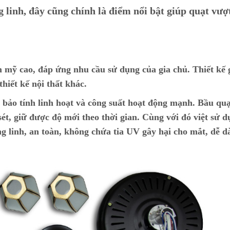
linh, đây cũng chính là điểm nổi bật giúp quạt vượt
hẩm mỹ cao, đáp ứng nhu cầu sử dụng của gia chủ. Thiết kế
thiết kế nội thất khác.
 bảo tính linh hoạt và công suất hoạt động mạnh. Bầu quạ
sét, giữ được độ mới theo thời gian. Cùng với đó việt sử 
g linh, an toàn, không chứa tia UV gây hại cho mắt, dễ d