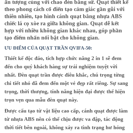
ấn tượng cùng với chao đèn bằng sứ. Quạt thiết kế
theo phong cách cổ điển tạo cảm giác gần gũi với
thiên nhiên, tạo hình cánh quạt bằng nhựa ABS
chiếc lá cọ xòe ra giữa không gian. Quạt dễ kết
hợp với nhiều không gian khác nhau, góp phần
tạo điểm nhấn nổi bật cho không gian.
ƯU ĐIỂM CỦA QUẠT TRẦN QVIFA-50:
Thiết kế độc đáo, tích hợp chức năng 2 in 1 sẽ đem
đến cho quý khách hàng sự trải nghiệm tuyệt vời
nhất. Đèn quạt trần được điêu khắc, chú trọng từng
chi tiết nhỏ đã đem đến một vẻ đẹp rất riêng. Sự sang
trọng, thời thượng, tính năng hiện đại được thể hiện
trọn vẹn qua mẫu đèn quạt này.
Được cấu tạo từ vật liệu cao cấp, cánh quạt được làm
từ nhựa ABS nên có thể chịu được va đập, tác động
thời tiết bên ngoài, không xảy ra tình trạng hư hỏng