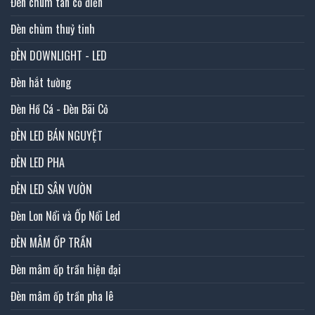
Đèn chùm tân cổ điển
Đèn chùm thuỷ tinh
ĐÈN DOWNLIGHT - LED
Đèn hắt tường
Đèn Hồ Cá - Đèn Bãi Cỏ
ĐÈN LED BÁN NGUYỆT
ĐÈN LED PHA
ĐÈN LED SÂN VƯỜN
Đèn Lon Nổi và Ốp Nổi Led
ĐÈN MÂM ỐP TRẦN
Đèn mâm ốp trần hiện đại
Đèn mâm ốp trần pha lê