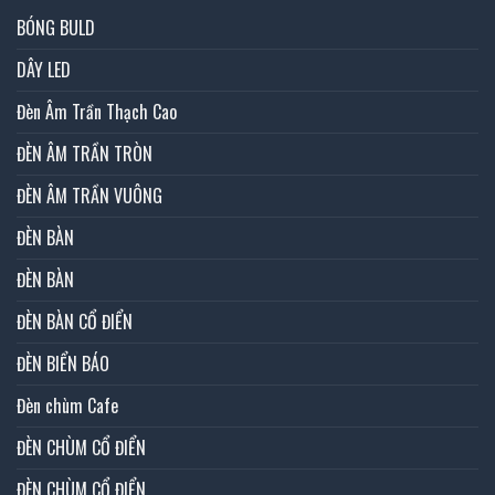
BÓNG BULD
DÂY LED
Đèn Âm Trần Thạch Cao
ĐÈN ÂM TRẦN TRÒN
ĐÈN ÂM TRẦN VUÔNG
ĐÈN BÀN
ĐÈN BÀN
ĐÈN BÀN CỔ ĐIỂN
ĐÈN BIỂN BÁO
Đèn chùm Cafe
ĐÈN CHÙM CỔ ĐIỂN
ĐÈN CHÙM CỔ ĐIỂN