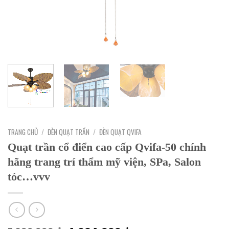
TRANG CHỦ
/
ĐÈN QUẠT TRẦN
/
ĐÈN QUẠT QVIFA
Quạt trần cổ điển cao cấp Qvifa-50 chính
hãng trang trí thẩm mỹ viện, SPa, Salon
tóc…vvv