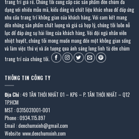
trang trí giá rẻ. Chúng tôi cung cấp các sản phẩm đèn chùm đa
dạng với nhiều mẫu mã, kiểu dáng và chất liệu khác nhau để đáp ứng
nhu cầu trang trí không gian của khách hàng. Với cam kết mang
đến những sản phẩm chất lượng và giá cả hợp lý, chúng tôi luôn nỗ
lực để đáp ứng sự hài lòng của khách hàng. Với đội ngũ nhân viên
nhiệt huyết, chúng tôi mong muốn mang đến một không gian sống
và làm việc thú vị và ấn tượng qua ánh sáng lung linh từ đèn chùm
trang trí của chúng tôi.
THÔNG TIN CÔNG TY
Địa Chỉ
: 49 TÂN THỚI NHẤT 01 – KP6 – P. TÂN THỚI NHẤT – Q12
TP.HCM
MST : 0315031001-001
Phone : 0934.115.897
Email : denchumxinh@gmail.com
Website: www.denchumxinh.com