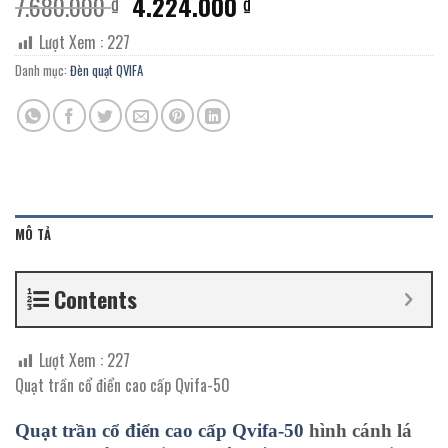
Giá
Giá
7.680.000
4.224.000
₫
₫
gốc
hiện
Lượt Xem :
227
là:
tại
7.680.000 ₫.
là:
Danh mục:
Đèn quạt QVIFA
4.224.000 ₫.
MÔ TẢ
Contents
Lượt Xem :
227
Quạt trần cổ điển cao cấp Qvifa-50
Quạt trần cổ điển cao cấp Qvifa-50
hình cánh lá