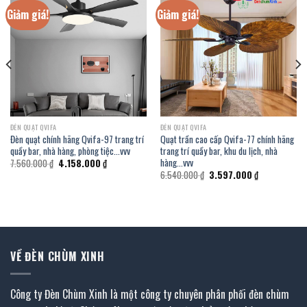
Giảm giá!
Giảm giá!
ĐÈN QUẠT QVIFA
ĐÈN QUẠT QVIFA
Đèn quạt chính hãng Qvifa-97 trang trí
Quạt trần cao cấp Qvifa-77 chính hãng
quầy bar, nhà hàng, phòng tiệc…vvv
trang trí quầy bar, khu du lịch, nhà
hàng…vvv
Giá
Giá
7.560.000
₫
4.158.000
₫
gốc
hiện
Giá
Giá
6.540.000
₫
3.597.000
₫
là:
tại
gốc
hiện
7.560.000 ₫.
là:
là:
tại
4.158.000 ₫.
6.540.000 ₫.
là:
₫.
3.597.000 ₫.
VỀ ĐÈN CHÙM XINH
Công ty Đèn Chùm Xinh là một công ty chuyên phân phối đèn chùm