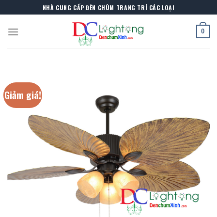
Skip
NHÀ CUNG CẤP ĐÈN CHÙM TRANG TRÍ CÁC LOẠI
to
content
0
Giảm giá!