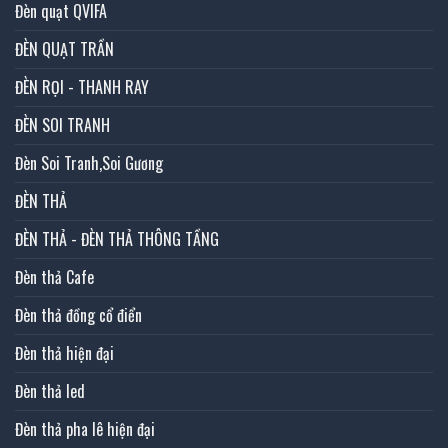
Đèn quạt QVIFA
ĐÈN QUẠT TRẦN
ĐÈN RỌI - THANH RAY
ĐÈN SOI TRANH
Đèn Soi Tranh,Soi Gương
ĐÈN THẢ
ĐÈN THẢ - ĐÈN THẢ THÔNG TẦNG
Đèn thả Cafe
Đèn thả đồng cổ điển
Đèn thả hiện đại
Đèn thả led
Đèn thả pha lê hiện đại