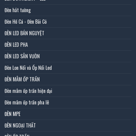
Đèn hắt tường
Đèn Hồ Cá - Đèn Bãi Cỏ
ĐÈN LED BÁN NGUYỆT
ĐÈN LED PHA
ĐÈN LED SÂN VƯỜN
Đèn Lon Nổi và Ốp Nổi Led
ĐÈN MÂM ỐP TRẦN
Đèn mâm ốp trần hiện đại
Đèn mâm ốp trần pha lê
ĐÈN MPE
ĐÈN NGOẠI THẤT