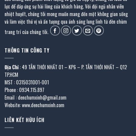
lực để đáp ứng sự hài lòng của khách hàng. Với đội ngũ nhân viên
nhiệt huyết, chúng tôi mong muốn mang đến một không gian sống
và làm việc thú vị và ấn tượng qua ánh sáng lung linh từ đèn chùm
trang trí của chúng tôi.
THÔNG TIN CÔNG TY
Địa Chỉ
: 49 TÂN THỚI NHẤT 01 – KP6 – P. TÂN THỚI NHẤT – Q12
TP.HCM
MST : 0315031001-001
Phone : 0934.115.897
Email : denchumxinh@gmail.com
Website: www.denchumxinh.com
LIÊN KẾT HỮU ÍCH