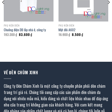
PHỤ KIỆN ĐIỆN
PHỤ KIỆN ĐIỆN
Chuông điện DB lắp nhà ở, công ty
Mặt đôi A602
Giá
Giá
Giá
Giá
193.300
₫
83.600
₫
16.900
₫
8.500
₫
gốc
hiện
gốc
hiện
là:
tại
là:
tại
193.300 ₫.
là:
16.900 ₫.
là:
83.600 ₫.
8.500 ₫.
VỀ ĐÈN CHÙM XINH
Công ty Đèn Chùm Xinh là một công ty chuyên phân phối đèn chùm
trang trí giá rẻ. Chúng tôi cung cấp các sản phẩm đèn chùm đa
dạng với nhiều mẫu mã, kiểu dáng và chất liệu khác nhau để đáp ứng
nhu cầu trang trí không gian của khách hàng. Với cam kết mang
đến những sản phẩm chất lượng và giá cả hợp lý, chúng tôi luôn nỗ