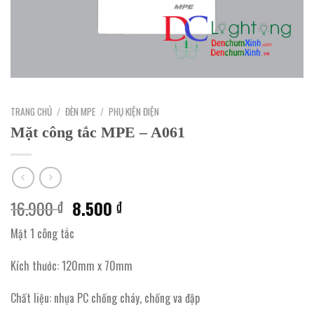
TRANG CHỦ
/
ĐÈN MPE
/
PHỤ KIỆN ĐIỆN
Mặt công tắc MPE – A061
Giá
Giá
16.900
8.500
₫
₫
gốc
hiện
Mặt 1 công tắc
là:
tại
16.900 ₫.
là:
Kích thước: 120mm x 70mm
8.500 ₫.
Chất liệu: nhựa PC chống cháy, chống va đập