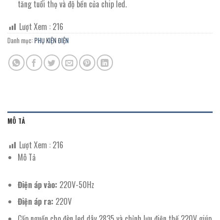
tăng tuổi thọ và độ bền của chip led.
Lượt Xem :
216
Danh mục:
PHỤ KIỆN ĐIỆN
MÔ TẢ
Lượt Xem :
216
Mô Tả
Điện áp vào:
220V-50Hz
Điện áp ra:
220V
Cấp nguồn cho đèn led dây 2835 và chỉnh lưu điện thế 220V giúp