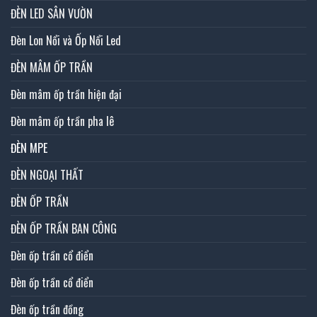
ĐÈN LED SÂN VƯỜN
Đèn Lon Nổi và Ốp Nổi Led
ĐÈN MÂM ỐP TRẦN
Đèn mâm ốp trần hiện đại
Đèn mâm ốp trần pha lê
ĐÈN MPE
ĐÈN NGOẠI THẤT
ĐÈN ỐP TRẦN
ĐÈN ỐP TRẦN BAN CÔNG
Đèn ốp trần cổ điển
Đèn ốp trần cổ điển
Đèn ốp trần đồng