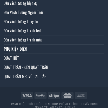
Đèn vách tường hiện đại
Đèn Vách Tường Ngoài Trời
Đèn vách tường thuỷ tinh
Đèn vách tường tranh led
Đèn vách tường tranh màu
PHỤ KIỆN ĐIỆN
QUẠT HÚT
QUẠT TRẦN - ĐÈN QUẠT TRẦN
QUẠT TRẦN MR. VŨ CAO CẤP
TRANG CHỦ
GIỚI THIỆU
ĐÈN CHÙM PHÒNG KHÁCH
TUYỂN DỤNG
TRANG TRÍ NỘI THẤT
LIÊN HỆ