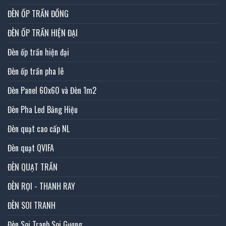
ĐÈN ỐP TRẦN ĐỒNG
ĐÈN ỐP TRẦN HIỆN ĐẠI
Đèn ốp trần hiện đại
Đèn ốp trần pha lê
Đèn Panel 60x60 và Đèn 1m2
Đèn Pha Led Bảng Hiệu
Đèn quạt cao cấp NL
Đèn quạt QVIFA
ĐÈN QUẠT TRẦN
ĐÈN RỌI - THANH RAY
ĐÈN SOI TRANH
Đèn Soi Tranh,Soi Gương