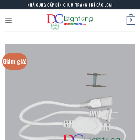
Skip
NHÀ CUNG CẤP ĐÈN CHÙM TRANG TRÍ CÁC LOẠI
to
content
0
Giảm giá!