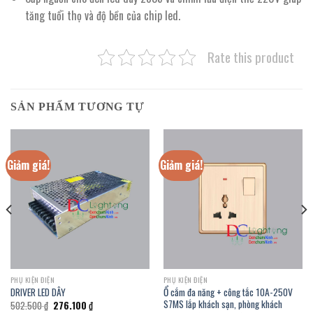
tăng tuổi thọ và độ bền của chip led.
Rate this product
SẢN PHẨM TƯƠNG TỰ
Giảm giá!
Giảm giá!
PHỤ KIỆN ĐIỆN
PHỤ KIỆN ĐIỆN
Ổ cắm đa năng + công tắc 10A-250V
DRIVER LED DÂY
S7MS lắp khách sạn, phòng khách
Giá
Giá
502.500
₫
276.100
₫