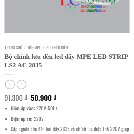
TRANG CHỦ
/
ĐÈN MPE
/
PHỤ KIỆN ĐIỆN
Bộ chỉnh lưu đèn led dây MPE LED STRIP
LS2 AC 2835
Giá
Giá
91.300
50.900
₫
₫
gốc
hiện
Điện áp vào:
220V-50Hz
là:
tại
91.300 ₫.
là:
Điện áp ra:
220V
50.900 ₫.
Cấp nguồn cho đèn led dây 2835 và chỉnh lưu điện thế 220V giúp