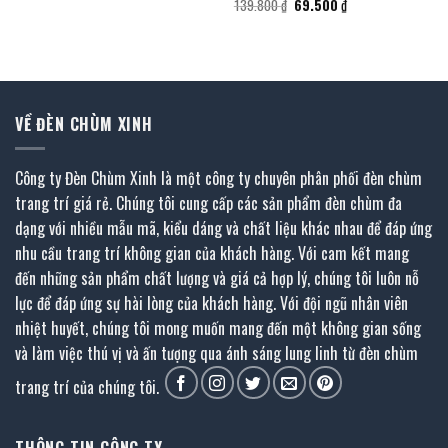
gốc
hiện
Giá
Giá
139.800
₫
69.500
₫
là:
tại
gốc
hiện
502.500 ₫.
là:
là:
tại
276.100 ₫.
139.800 ₫.
là:
69.500 ₫.
VỀ ĐÈN CHÙM XINH
Công ty Đèn Chùm Xinh là một công ty chuyên phân phối đèn chùm
trang trí giá rẻ. Chúng tôi cung cấp các sản phẩm đèn chùm đa
dạng với nhiều mẫu mã, kiểu dáng và chất liệu khác nhau để đáp ứng
nhu cầu trang trí không gian của khách hàng. Với cam kết mang
đến những sản phẩm chất lượng và giá cả hợp lý, chúng tôi luôn nỗ
lực để đáp ứng sự hài lòng của khách hàng. Với đội ngũ nhân viên
nhiệt huyết, chúng tôi mong muốn mang đến một không gian sống
và làm việc thú vị và ấn tượng qua ánh sáng lung linh từ đèn chùm
trang trí của chúng tôi.