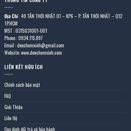
THÔNG TIN CÔNG TY
Địa Chỉ
: 49 TÂN THỚI NHẤT 01 – KP6 – P. TÂN THỚI NHẤT – Q12
TP.HCM
MST : 0315031001-001
Phone : 0934.115.897
Email : denchumxinh@gmail.com
Website: www.denchumxinh.com
LIÊN KẾT HỮU ÍCH
Chính sách bảo mật
FAQ
Giới Thiệu
Liên Hệ
Quy định đổi trả và bảo hành