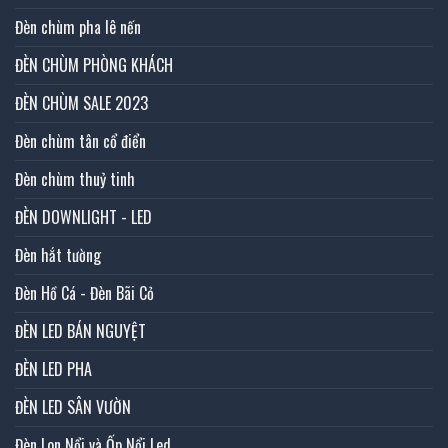
Đèn chùm pha lê nến
ĐÈN CHÙM PHÒNG KHÁCH
ĐÈN CHÙM SALE 2023
Đèn chùm tân cổ điển
Đèn chùm thuỷ tinh
ĐÈN DOWNLIGHT - LED
Đèn hắt tường
Đèn Hồ Cá - Đèn Bãi Cỏ
ĐÈN LED BÁN NGUYỆT
ĐÈN LED PHA
ĐÈN LED SÂN VƯỜN
Đèn Lon Nổi và Ốp Nổi Led