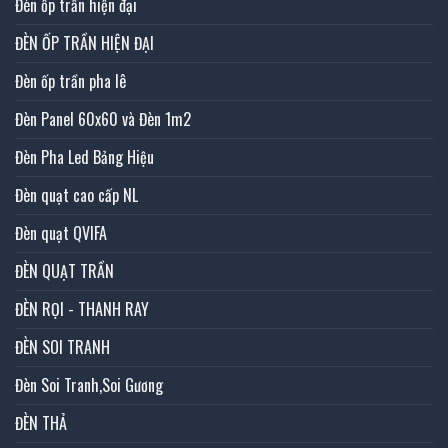
Đèn ốp trần hiện đại
ĐÈN ỐP TRẦN HIỆN ĐẠI
Đèn ốp trần pha lê
Đèn Panel 60x60 và Đèn 1m2
Đèn Pha Led Bảng Hiệu
Đèn quạt cao cấp NL
Đèn quạt QVIFA
ĐÈN QUẠT TRẦN
ĐÈN RỌI - THANH RAY
ĐÈN SOI TRANH
Đèn Soi Tranh,Soi Gương
ĐÈN THẢ