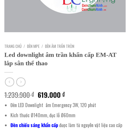
TRANG CHỦ
/
ĐÈN MPE
/
ĐÈN ÂM TRẦN TRÒN
Led downlight âm trần khẩn cấp EM-AT
lắp sân thể thao
Giá
Giá
1.239.900
619.000
₫
₫
gốc
hiện
Đèn LED Downlight âm Emergency 3W, 120 phút
là:
tại
1.239.900 ₫.
là:
Kích thước Ø140mm, đục lỗ Ø60mm
619.000 ₫.
Đèn chiếu sáng khẩn cấp
được làm từ nguyên vật liệu cao cấp