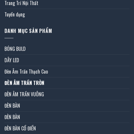
Trang Trí Nội Thất
Tuyển dụng
DANH MỤC SẢN PHẨM
BÓNG BULD
DÂY LED
Đèn Âm Trần Thạch Cao
ĐÈN ÂM TRẦN TRÒN
ĐÈN ÂM TRẦN VUÔNG
ĐÈN BÀN
ĐÈN BÀN
ĐÈN BÀN CỔ ĐIỂN