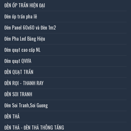
ĐÈN ỐP TRẦN HIỆN ĐẠI
Đèn ốp trần pha lê
Đèn Panel 60x60 và Đèn 1m2
Đèn Pha Led Bảng Hiệu
Đèn quạt cao cấp NL
Đèn quạt QVIFA
ĐÈN QUẠT TRẦN
ĐÈN RỌI - THANH RAY
ĐÈN SOI TRANH
Đèn Soi Tranh,Soi Gương
ĐÈN THẢ
ĐÈN THẢ - ĐÈN THẢ THÔNG TẦNG