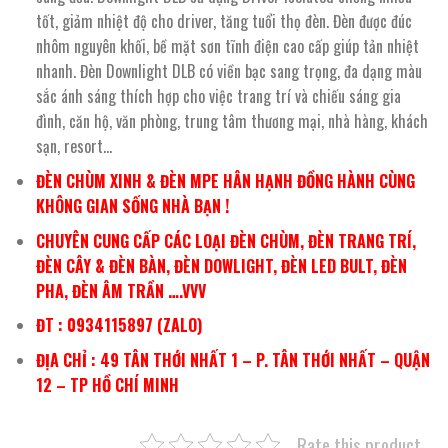
tốt, giảm nhiệt độ cho driver, tăng tuổi thọ đèn. Đèn được đúc
nhôm nguyên khối, bề mặt sơn tĩnh điện cao cấp giúp tản nhiệt
nhanh. Đèn Downlight DLB có viền bạc sang trọng, đa dạng màu
sắc ánh sáng thích hợp cho việc trang trí và chiếu sáng gia
đình, căn hộ, văn phòng, trung tâm thương mại, nhà hàng, khách
sạn, resort…
ĐÈN CHÙM XINH & ĐÈN MPE HÂN HẠNH ĐỒNG HÀNH CÙNG
KHÔNG GIAN SỐNG NHÀ BẠN !
CHUYÊN CUNG CẤP CÁC LOẠI ĐÈN CHÙM, ĐÈN TRANG TRÍ,
ĐÈN CÂY & ĐÈN BÀN, ĐÈN DOWLIGHT, ĐÈN LED BULT, ĐÈN
PHA, ĐÈN ÂM TRẦN ….VVV
ĐT : 0934115897 (ZALO)
ĐỊA CHỈ : 49 TÂN THỚI NHẤT 1 – P. TÂN THỚI NHẤT – QUẬN
12 – TP HỒ CHÍ MINH
Rate this product