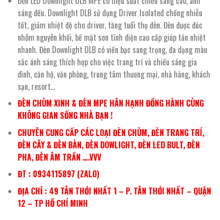
Đèn LED Downlight DLB MPE có hiệu suất chiếu sáng cao, ánh
sáng đều. Downlight DLB sử dụng Driver Isolated chống nhiễu
tốt, giảm nhiệt độ cho driver, tăng tuổi thọ đèn. Đèn được đúc
nhôm nguyên khối, bề mặt sơn tĩnh điện cao cấp giúp tản nhiệt
nhanh. Đèn Downlight DLB có viền bạc sang trọng, đa dạng màu
sắc ánh sáng thích hợp cho việc trang trí và chiếu sáng gia
đình, căn hộ, văn phòng, trung tâm thương mại, nhà hàng, khách
sạn, resort…
ĐÈN CHÙM XINH & ĐÈN MPE HÂN HẠNH ĐỒNG HÀNH CÙNG
KHÔNG GIAN SỐNG NHÀ BẠN !
CHUYÊN CUNG CẤP CÁC LOẠI ĐÈN CHÙM, ĐÈN TRANG TRÍ,
ĐÈN CÂY & ĐÈN BÀN, ĐÈN DOWLIGHT, ĐÈN LED BULT, ĐÈN
PHA, ĐÈN ÂM TRẦN ….VVV
ĐT : 0934115897 (ZALO)
ĐỊA CHỈ : 49 TÂN THỚI NHẤT 1 – P. TÂN THỚI NHẤT – QUẬN
12 – TP HỒ CHÍ MINH