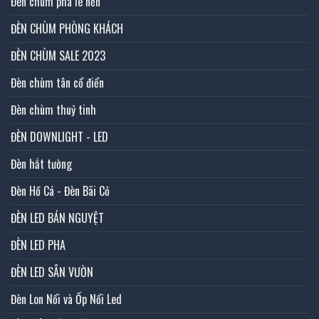
Đèn chùm pha lê nến
ĐÈN CHÙM PHÒNG KHÁCH
ĐÈN CHÙM SALE 2023
Đèn chùm tân cổ điển
Đèn chùm thuỷ tinh
ĐÈN DOWNLIGHT - LED
Đèn hắt tường
Đèn Hồ Cá - Đèn Bãi Cỏ
ĐÈN LED BÁN NGUYỆT
ĐÈN LED PHA
ĐÈN LED SÂN VƯỜN
Đèn Lon Nổi và Ốp Nổi Led