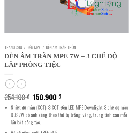
TRANG CHỦ
/
ĐÈN MPE
/
ĐÈN ÂM TRẦN TRÒN
ĐÈN ÂM TRẦN MPE 7W – 3 CHẾ ĐỘ
LẮP PHÒNG TIỆC
Giá
Giá
254.100
150.900
₫
₫
gốc
hiện
Nhiệt độ màu (CCT): 3 CCT. Đèn LED MPE Downlight 3 chế độ màu
là:
tại
DLB 7W có ánh sáng theo thứ tự trắng, vàng, trung tính sau mỗi
254.100 ₫.
là:
lần bật công tắc.
150.900 ₫.
Hệ số công suất (PF): >0.5