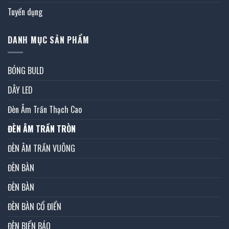
Tuyển dụng
DANH MỤC SẢN PHẨM
BÓNG BULD
DÂY LED
Đèn Âm Trần Thạch Cao
ĐÈN ÂM TRẦN TRÒN
ĐÈN ÂM TRẦN VUÔNG
ĐÈN BÀN
ĐÈN BÀN
ĐÈN BÀN CỔ ĐIỂN
ĐÈN BIỂN BÁO