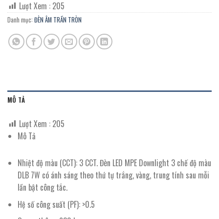
Lượt Xem :
205
Danh mục:
ĐÈN ÂM TRẦN TRÒN
MÔ TẢ
Lượt Xem :
205
Mô Tả
Nhiệt độ màu (CCT): 3 CCT. Đèn LED MPE Downlight 3 chế độ màu
DLB 7W có ánh sáng theo thứ tự trắng, vàng, trung tính sau mỗi
lần bật công tắc.
Hệ số công suất (PF): >0.5