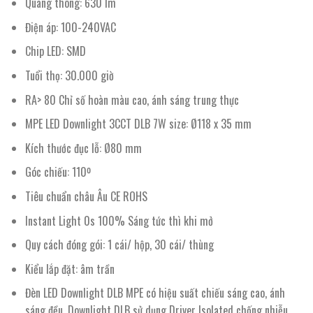
Quang thông: 630 lm
Điện áp: 100-240VAC
Chip LED: SMD
Tuổi thọ: 30.000 giờ
RA> 80 Chỉ số hoàn màu cao, ánh sáng trung thực
MPE LED Downlight 3CCT DLB 7W size: Ø118 x 35 mm
Kích thước đục lỗ: Ø80 mm
Góc chiếu: 110º
Tiêu chuẩn châu Âu CE ROHS
Instant Light 0s 100% Sáng tức thì khi mở
Quy cách đóng gói: 1 cái/ hộp, 30 cái/ thùng
Kiểu lắp đặt: âm trần
Đèn LED Downlight DLB MPE có hiệu suất chiếu sáng cao, ánh
sáng đều. Downlight DLB sử dụng Driver Isolated chống nhiễu