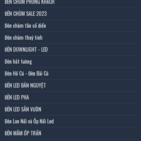
ĐÈN CHÙM PHÒNG KHÁCH
ĐÈN CHÙM SALE 2023
Đèn chùm tân cổ điển
Đèn chùm thuỷ tinh
ĐÈN DOWNLIGHT - LED
Đèn hắt tường
Đèn Hồ Cá - Đèn Bãi Cỏ
ĐÈN LED BÁN NGUYỆT
ĐÈN LED PHA
ĐÈN LED SÂN VƯỜN
Đèn Lon Nổi và Ốp Nổi Led
ĐÈN MÂM ỐP TRẦN