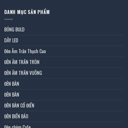
DANH MỤC SẢN PHẨM
BÓNG BULD
DÂY LED
Đèn Âm Trần Thạch Cao
ĐÈN ÂM TRẦN TRÒN
ĐÈN ÂM TRẦN VUÔNG
ĐÈN BÀN
ĐÈN BÀN
ĐÈN BÀN CỔ ĐIỂN
ĐÈN BIỂN BÁO
Đèn chùm Cafe