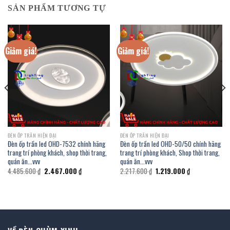
SẢN PHẨM TƯƠNG TỰ
Giảm giá!
Giảm giá!
ĐÈN ỐP TRẦN HIỆN ĐẠI
ĐÈN ỐP TRẦN HIỆN ĐẠI
Đèn ốp trần led OHD-7532 chính hãng
Đèn ốp trần led OHD-50/50 chính hãng
trang trí phòng khách, shop thời trang,
trang trí phòng khách, Shop thời trang,
quán ăn…vvv
quán ăn…vvv
Giá
Giá
Giá
Giá
4.485.600
₫
2.467.000
₫
2.217.600
₫
1.219.000
₫
gốc
hiện
gốc
hiện
là:
tại
là:
tại
4.485.600 ₫.
là:
2.217.600 ₫.
là:
.
2.467.000 ₫.
1.219.000 ₫.