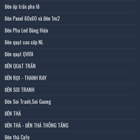
Đèn ốp trần pha lê
Đèn Panel 60x60 và Đèn 1m2
Đèn Pha Led Bảng Hiệu
Đèn quạt cao cấp NL
Đèn quạt QVIFA
ĐÈN QUẠT TRẦN
ĐÈN RỌI - THANH RAY
ĐÈN SOI TRANH
Đèn Soi Tranh,Soi Gương
ĐÈN THẢ
ĐÈN THẢ - ĐÈN THẢ THÔNG TẦNG
Đèn thả Cafe