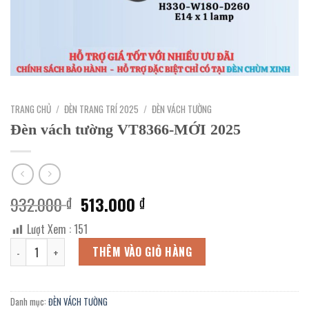
TRANG CHỦ
/
ĐÈN TRANG TRÍ 2025
/
ĐÈN VÁCH TƯỜNG
Đèn vách tường VT8366-MỚI 2025
Giá
Giá
932.000
513.000
₫
₫
gốc
hiện
Lượt Xem :
151
là:
tại
Đèn vách tường VT8366-MỚI 2025 số lượng
932.000 ₫.
là:
THÊM VÀO GIỎ HÀNG
513.000 ₫.
Danh mục:
ĐÈN VÁCH TƯỜNG