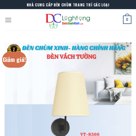
Skip
NHÀ CUNG CẤP ĐÈN CHÙM TRANG TRÍ CÁC LOẠI
to
content
0
Giảm giá!