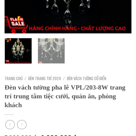
TRANG CHỦ
/
ĐÈN TRANG TRÍ 2024
/
ĐÈN VÁCH TƯỜNG CỔ ĐIỂN
Đèn vách tường pha lê VPL/203-8W trang
trí trung tâm tiệc cưới, quán ăn, phòng
khách