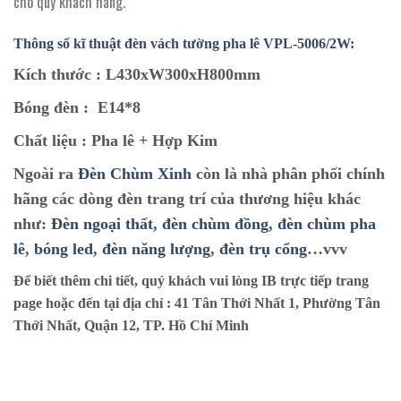
cho quý khách hàng.
Thông số kĩ thuật đèn vách tường pha lê VPL-5006/2W:
Kích thước :
L430xW300xH800mm
Bóng đèn :
E14*8
Chất liệu :
Pha lê + Hợp Kim
Ngoài ra
Đèn Chùm Xinh
còn là nhà phân phối chính
hãng các dòng đèn trang trí của thương hiệu khác
như:
Đèn ngoại thất
,
đèn chùm đồng
,
đèn chùm pha
lê
,
bóng led
,
đèn năng lượng
,
đèn trụ cổng
…vvv
Để biết thêm chi tiết, quý khách vui lòng IB trực tiếp trang
page hoặc đến tại địa chỉ :
41 Tân Thới Nhất 1, Phường Tân
Thới Nhất, Quận 12, TP. Hồ Chí Minh