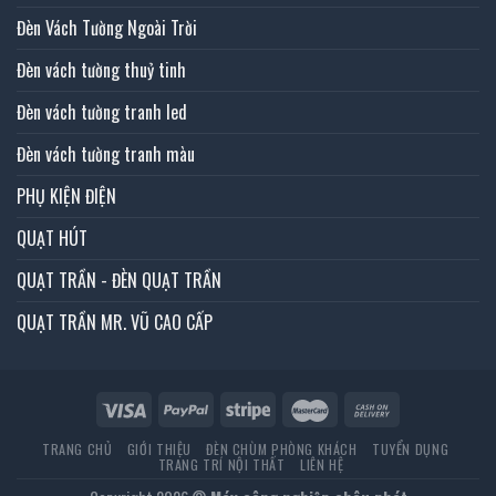
Đèn Vách Tường Ngoài Trời
Đèn vách tường thuỷ tinh
Đèn vách tường tranh led
Đèn vách tường tranh màu
PHỤ KIỆN ĐIỆN
QUẠT HÚT
QUẠT TRẦN - ĐÈN QUẠT TRẦN
QUẠT TRẦN MR. VŨ CAO CẤP
TRANG CHỦ
GIỚI THIỆU
ĐÈN CHÙM PHÒNG KHÁCH
TUYỂN DỤNG
TRANG TRÍ NỘI THẤT
LIÊN HỆ