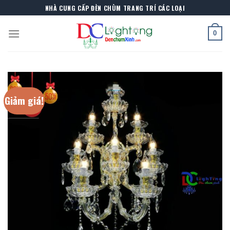
Skip
NHÀ CUNG CẤP ĐÈN CHÙM TRANG TRÍ CÁC LOẠI
to
content
0
Giảm giá!