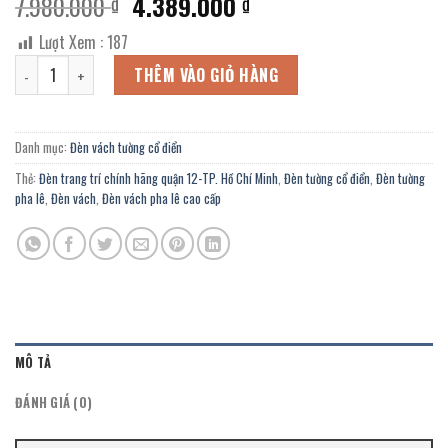
Giá
Giá
7.980.000
4.389.000
₫
₫
gốc
hiện
Lượt Xem :
187
là:
tại
Đèn vách tường pha lê VPL/203-8W trang trí trung tâm tiệc cưới, q
7.980.000 ₫.
là:
THÊM VÀO GIỎ HÀNG
4.389.000 ₫.
Danh mục:
Đèn vách tường cổ điển
Thẻ:
Đèn trang trí chính hãng quận 12-TP. Hồ Chí Minh
,
Đèn tường cổ điển
,
Đèn tường
pha lê
,
Đèn vách
,
Đèn vách pha lê cao cấp
MÔ TẢ
ĐÁNH GIÁ (0)