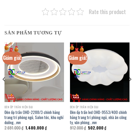
Rate this product
SẢN PHẨM TƯƠNG TỰ
Giảm giá!
Giảm giá!
ĐÈN ỐP TRẦN HIỆN ĐẠI
ĐÈN ỐP TRẦN HIỆN ĐẠI
Đèn ốp trần OHD-2288/3 chính hãng
Đèn ốp trần led OHD-9553/400 chính
trang trí phòng ngủ, Salon tóc, khu nghỉ
hãng trang trí phòng ngủ, nhà ăn công
dưỡng…vvv
ty, văn phòng…vvv
Giá
Giá
Giá
Giá
2.691.000
₫
1.480.000
₫
912.000
₫
502.000
₫
gốc
hiện
gốc
hiện