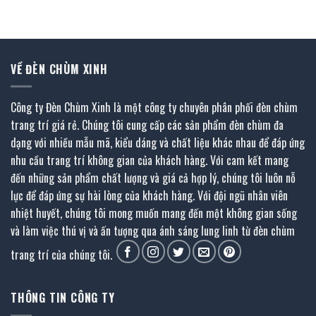
là:
tại
là:
tại
2.691.000 ₫.
là:
912.000 ₫.
là:
1.480.000 ₫.
502.000 ₫.
VỀ ĐÈN CHÙM XINH
Công ty Đèn Chùm Xinh là một công ty chuyên phân phối đèn chùm
trang trí giá rẻ. Chúng tôi cung cấp các sản phẩm đèn chùm đa
dạng với nhiều mẫu mã, kiểu dáng và chất liệu khác nhau để đáp ứng
nhu cầu trang trí không gian của khách hàng. Với cam kết mang
đến những sản phẩm chất lượng và giá cả hợp lý, chúng tôi luôn nỗ
lực để đáp ứng sự hài lòng của khách hàng. Với đội ngũ nhân viên
nhiệt huyết, chúng tôi mong muốn mang đến một không gian sống
và làm việc thú vị và ấn tượng qua ánh sáng lung linh từ đèn chùm
trang trí của chúng tôi.
THÔNG TIN CÔNG TY