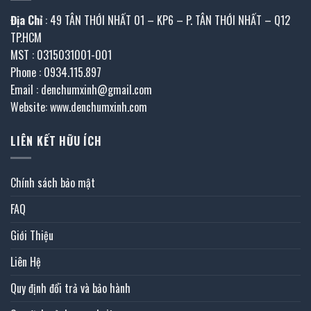
Địa Chỉ
: 49 TÂN THỚI NHẤT 01 – KP6 – P. TÂN THỚI NHẤT – Q12
TP.HCM
MST : 0315031001-001
Phone : 0934.115.897
Email : denchumxinh@gmail.com
Website: www.denchumxinh.com
LIÊN KẾT HỮU ÍCH
Chính sách bảo mật
FAQ
Giới Thiệu
Liên Hệ
Quy định đổi trả và bảo hành