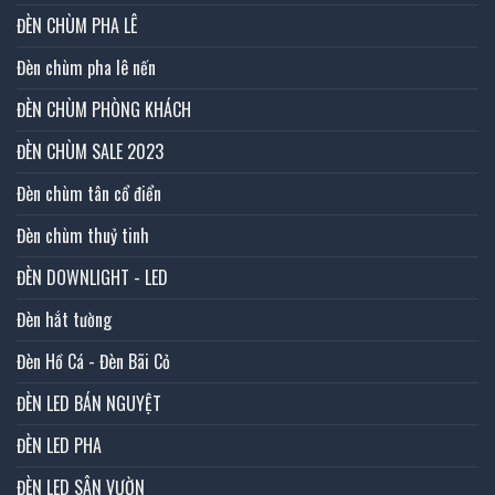
ĐÈN CHÙM PHA LÊ
Đèn chùm pha lê nến
ĐÈN CHÙM PHÒNG KHÁCH
ĐÈN CHÙM SALE 2023
Đèn chùm tân cổ điển
Đèn chùm thuỷ tinh
ĐÈN DOWNLIGHT - LED
Đèn hắt tường
Đèn Hồ Cá - Đèn Bãi Cỏ
ĐÈN LED BÁN NGUYỆT
ĐÈN LED PHA
ĐÈN LED SÂN VƯỜN