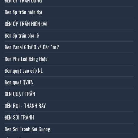
ĐÈN ỐP TRẦN ĐỒNG
Đèn ốp trần hiện đại
ĐÈN ỐP TRẦN HIỆN ĐẠI
Đèn ốp trần pha lê
Đèn Panel 60x60 và Đèn 1m2
Đèn Pha Led Bảng Hiệu
Đèn quạt cao cấp NL
Đèn quạt QVIFA
ĐÈN QUẠT TRẦN
ĐÈN RỌI - THANH RAY
ĐÈN SOI TRANH
Đèn Soi Tranh,Soi Gương