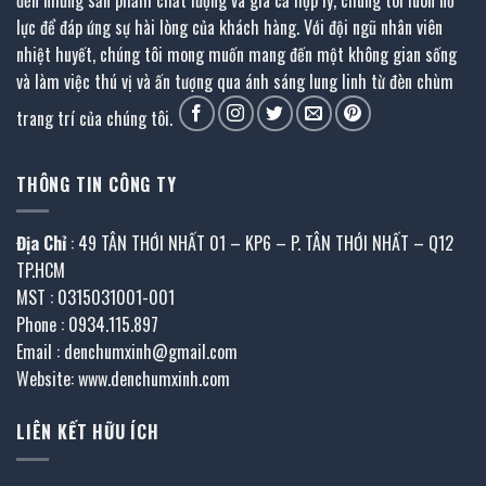
lực để đáp ứng sự hài lòng của khách hàng. Với đội ngũ nhân viên
nhiệt huyết, chúng tôi mong muốn mang đến một không gian sống
và làm việc thú vị và ấn tượng qua ánh sáng lung linh từ đèn chùm
trang trí của chúng tôi.
THÔNG TIN CÔNG TY
Địa Chỉ
: 49 TÂN THỚI NHẤT 01 – KP6 – P. TÂN THỚI NHẤT – Q12
TP.HCM
MST : 0315031001-001
Phone : 0934.115.897
Email : denchumxinh@gmail.com
Website: www.denchumxinh.com
LIÊN KẾT HỮU ÍCH