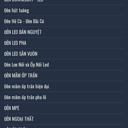
Đèn hắt tường
Đèn Hồ Cá - Đèn Bãi Cỏ
ĐÈN LED BÁN NGUYỆT
ĐÈN LED PHA
ĐÈN LED SÂN VƯỜN
Đèn Lon Nổi và Ốp Nổi Led
ĐÈN MÂM ỐP TRẦN
Đèn mâm ốp trần hiện đại
Đèn mâm ốp trần pha lê
ĐÈN MPE
ĐÈN NGOẠI THẤT