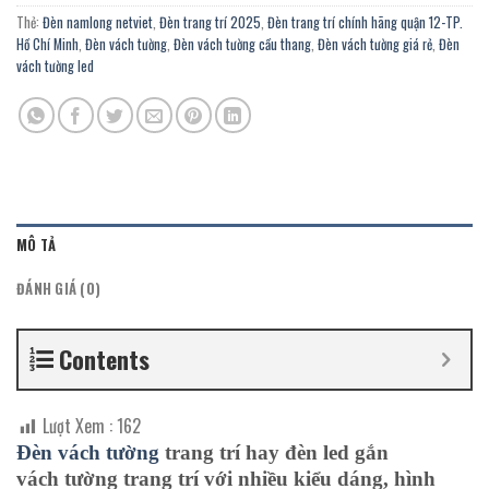
Thẻ:
Đèn namlong netviet
,
Đèn trang trí 2025
,
Đèn trang trí chính hãng quận 12-TP.
Hồ Chí Minh
,
Đèn vách tường
,
Đèn vách tường cầu thang
,
Đèn vách tường giá rẻ
,
Đèn
vách tường led
MÔ TẢ
ĐÁNH GIÁ (0)
Contents
Lượt Xem :
162
Đèn vách
tường
trang trí hay đèn
led
gắn
vách
tường
trang trí với nhiều kiểu dáng, hình