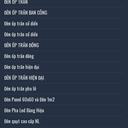
ĐÈN ỐP TRẦN
ĐÈN ỐP TRẦN BAN CÔNG
Đèn ốp trần cổ điển
Đèn ốp trần cổ điển
ĐÈN ỐP TRẦN ĐỒNG
Đèn ốp trần đồng
Đèn ốp trần hiện đại
ĐÈN ỐP TRẦN HIỆN ĐẠI
Đèn ốp trần pha lê
Đèn Panel 60x60 và Đèn 1m2
Đèn Pha Led Bảng Hiệu
Đèn quạt cao cấp NL