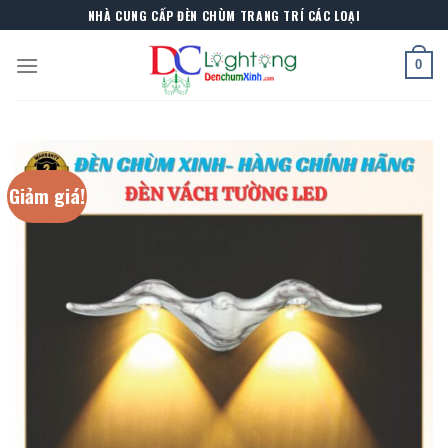
Skip
NHÀ CUNG CẤP ĐÈN CHÙM TRANG TRÍ CÁC LOẠI
to
content
0
Giảm giá!