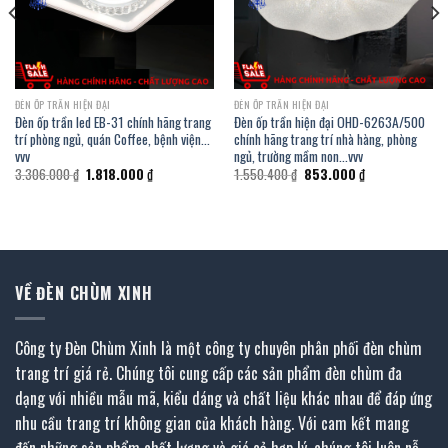
ĐÈN ỐP TRẦN HIỆN ĐẠI
ĐÈN ỐP TRẦN HIỆN ĐẠI
Đèn ốp trần led EB-31 chính hãng trang
Đèn ốp trần hiện đại OHD-6263A/500
trí phòng ngủ, quán Coffee, bệnh viện…
chính hãng trang trí nhà hàng, phòng
vvv
ngủ, trường mầm non…vvv
Giá
Giá
Giá
Giá
3.306.000
₫
1.818.000
₫
1.550.400
₫
853.000
₫
gốc
hiện
gốc
hiện
là:
tại
là:
tại
3.306.000 ₫.
là:
1.550.400 ₫.
là:
.
1.818.000 ₫.
853.000 ₫.
VỀ ĐÈN CHÙM XINH
Công ty Đèn Chùm Xinh là một công ty chuyên phân phối đèn chùm
trang trí giá rẻ. Chúng tôi cung cấp các sản phẩm đèn chùm đa
dạng với nhiều mẫu mã, kiểu dáng và chất liệu khác nhau để đáp ứng
nhu cầu trang trí không gian của khách hàng. Với cam kết mang
đến những sản phẩm chất lượng và giá cả hợp lý, chúng tôi luôn nỗ