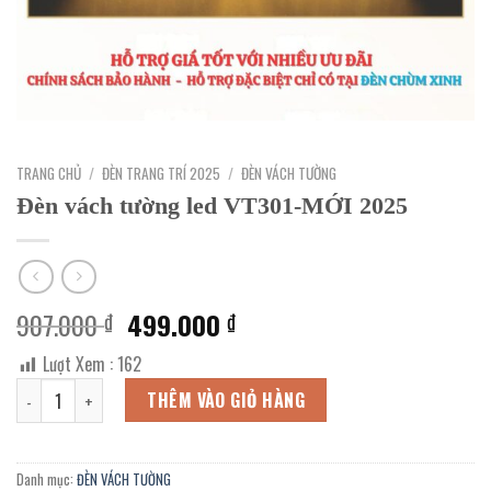
TRANG CHỦ
/
ĐÈN TRANG TRÍ 2025
/
ĐÈN VÁCH TƯỜNG
Đèn vách tường led VT301-MỚI 2025
Giá
Giá
907.000
499.000
₫
₫
gốc
hiện
Lượt Xem :
162
là:
tại
Đèn vách tường led VT301-MỚI 2025 số lượng
907.000 ₫.
là:
THÊM VÀO GIỎ HÀNG
499.000 ₫.
Danh mục:
ĐÈN VÁCH TƯỜNG