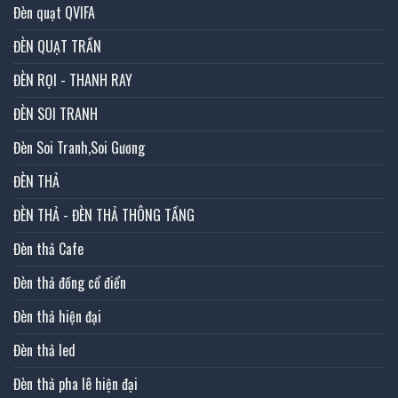
Đèn quạt QVIFA
ĐÈN QUẠT TRẦN
ĐÈN RỌI - THANH RAY
ĐÈN SOI TRANH
Đèn Soi Tranh,Soi Gương
ĐÈN THẢ
ĐÈN THẢ - ĐÈN THẢ THÔNG TẦNG
Đèn thả Cafe
Đèn thả đồng cổ điển
Đèn thả hiện đại
Đèn thả led
Đèn thả pha lê hiện đại