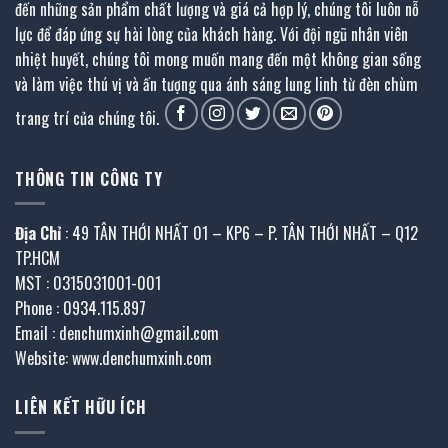
đến những sản phẩm chất lượng và giá cả hợp lý, chúng tôi luôn nỗ
lực để đáp ứng sự hài lòng của khách hàng. Với đội ngũ nhân viên
nhiệt huyết, chúng tôi mong muốn mang đến một không gian sống
và làm việc thú vị và ấn tượng qua ánh sáng lung linh từ đèn chùm
trang trí của chúng tôi.
THÔNG TIN CÔNG TY
Địa Chỉ
: 49 TÂN THỚI NHẤT 01 – KP6 – P. TÂN THỚI NHẤT – Q12
TP.HCM
MST : 0315031001-001
Phone : 0934.115.897
Email : denchumxinh@gmail.com
Website: www.denchumxinh.com
LIÊN KẾT HỮU ÍCH