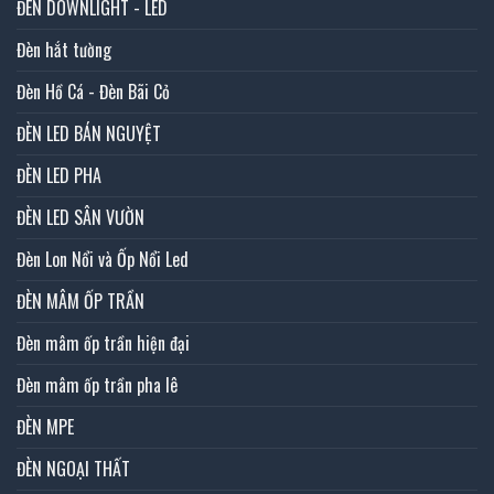
ĐÈN DOWNLIGHT - LED
Đèn hắt tường
Đèn Hồ Cá - Đèn Bãi Cỏ
ĐÈN LED BÁN NGUYỆT
ĐÈN LED PHA
ĐÈN LED SÂN VƯỜN
Đèn Lon Nổi và Ốp Nổi Led
ĐÈN MÂM ỐP TRẦN
Đèn mâm ốp trần hiện đại
Đèn mâm ốp trần pha lê
ĐÈN MPE
ĐÈN NGOẠI THẤT