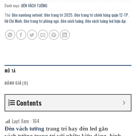
Danh mục:
ĐÈN VÁCH TƯỜNG
Thẻ:
Đèn namlong netviet
,
Đèn trang trí 2025
,
Đèn trang trí chính hãng quận 12-TP.
Hồ Chí Minh
,
Đèn trang trí phòng ngủ
,
Đèn vách tường
,
Đèn vách tường led hiện đại
MÔ TẢ
ĐÁNH GIÁ (0)
Contents
Lượt Xem :
164
Đèn vách
tường
trang trí hay đèn
led
gắn
vách
tường
trang trí với nhiều kiểu dáng, hình