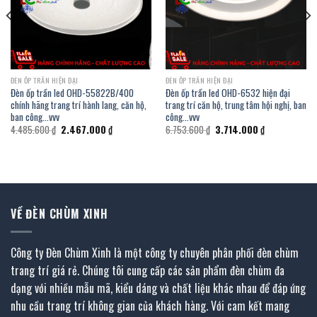
ĐÈN ỐP TRẦN HIỆN ĐẠI
ĐÈN ỐP TRẦN HIỆN ĐẠI
Đèn ốp trần led OHD-55822B/400
Đèn ốp trần led OHD-6532 hiện đại
chính hãng trang trí hành lang, căn hộ,
trang trí căn hộ, trung tâm hội nghị, ban
ban công…vvv
công…vvv
Giá
Giá
Giá
Giá
4.485.600
₫
2.467.000
₫
6.753.600
₫
3.714.000
₫
gốc
hiện
gốc
hiện
là:
tại
là:
tại
4.485.600 ₫.
là:
6.753.600 ₫.
là:
.
2.467.000 ₫.
3.714.000 ₫.
VỀ ĐÈN CHÙM XINH
Công ty Đèn Chùm Xinh là một công ty chuyên phân phối đèn chùm
trang trí giá rẻ. Chúng tôi cung cấp các sản phẩm đèn chùm đa
dạng với nhiều mẫu mã, kiểu dáng và chất liệu khác nhau để đáp ứng
nhu cầu trang trí không gian của khách hàng. Với cam kết mang