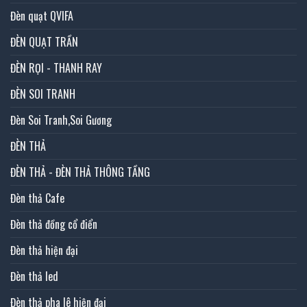
Đèn quạt QVIFA
ĐÈN QUẠT TRẦN
ĐÈN RỌI - THANH RAY
ĐÈN SOI TRANH
Đèn Soi Tranh,Soi Gương
ĐÈN THẢ
ĐÈN THẢ - ĐÈN THẢ THÔNG TẦNG
Đèn thả Cafe
Đèn thả đồng cổ điển
Đèn thả hiện đại
Đèn thả led
Đèn thả pha lê hiện đại