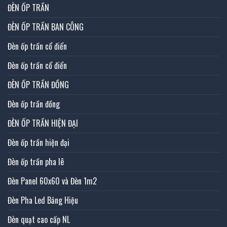
ĐÈN ỐP TRẦN
ĐÈN ỐP TRẦN BAN CÔNG
Đèn ốp trần cổ điển
Đèn ốp trần cổ điển
ĐÈN ỐP TRẦN ĐỒNG
Đèn ốp trần đồng
ĐÈN ỐP TRẦN HIỆN ĐẠI
Đèn ốp trần hiện đại
Đèn ốp trần pha lê
Đèn Panel 60x60 và Đèn 1m2
Đèn Pha Led Bảng Hiệu
Đèn quạt cao cấp NL