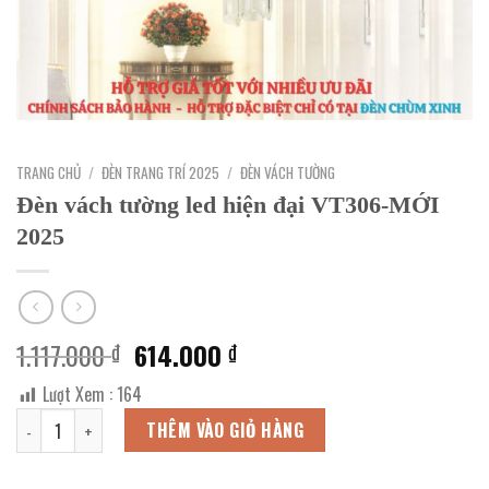
TRANG CHỦ
/
ĐÈN TRANG TRÍ 2025
/
ĐÈN VÁCH TƯỜNG
Đèn vách tường led hiện đại VT306-MỚI
2025
Giá
Giá
1.117.000
614.000
₫
₫
gốc
hiện
Lượt Xem :
164
là:
tại
Đèn vách tường led hiện đại VT306-MỚI 2025 số lượng
1.117.000 ₫.
là:
THÊM VÀO GIỎ HÀNG
614.000 ₫.