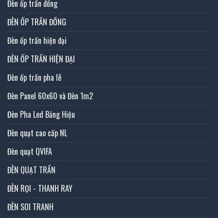
Đèn ốp trần đồng
ĐÈN ỐP TRẦN ĐỒNG
Đèn ốp trần hiện đại
ĐÈN ỐP TRẦN HIỆN ĐẠI
Đèn ốp trần pha lê
Đèn Panel 60x60 và Đèn 1m2
Đèn Pha Led Bảng Hiệu
Đèn quạt cao cấp NL
Đèn quạt QVIFA
ĐÈN QUẠT TRẦN
ĐÈN RỌI - THANH RAY
ĐÈN SOI TRANH