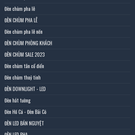
Đèn chùm pha lê
ĐÈN CHÙM PHA LÊ
Đèn chùm pha lê nến
ĐÈN CHÙM PHÒNG KHÁCH
ĐÈN CHÙM SALE 2023
Đèn chùm tân cổ điển
Đèn chùm thuỷ tinh
ĐÈN DOWNLIGHT - LED
Đèn hắt tường
Đèn Hồ Cá - Đèn Bãi Cỏ
ĐÈN LED BÁN NGUYỆT
ĐÈN LED PHA