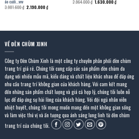
áo cưới…vvv
Giá
Giá
2.964.000
₫
1.630.000
₫
gốc
hiện
Giá
Giá
3.981.600
₫
2.190.000
₫
là:
tại
gốc
hiện
2.964.000 ₫.
là:
là:
tại
1.630.000 ₫.
3.981.600 ₫.
là:
.
2.190.000 ₫.
VỀ ĐÈN CHÙM XINH
Công ty Đèn Chùm Xinh là một công ty chuyên phân phối đèn chùm
trang trí giá rẻ. Chúng tôi cung cấp các sản phẩm đèn chùm đa
dạng với nhiều mẫu mã, kiểu dáng và chất liệu khác nhau để đáp ứng
nhu cầu trang trí không gian của khách hàng. Với cam kết mang
đến những sản phẩm chất lượng và giá cả hợp lý, chúng tôi luôn nỗ
lực để đáp ứng sự hài lòng của khách hàng. Với đội ngũ nhân viên
nhiệt huyết, chúng tôi mong muốn mang đến một không gian sống
và làm việc thú vị và ấn tượng qua ánh sáng lung linh từ đèn chùm
trang trí của chúng tôi.