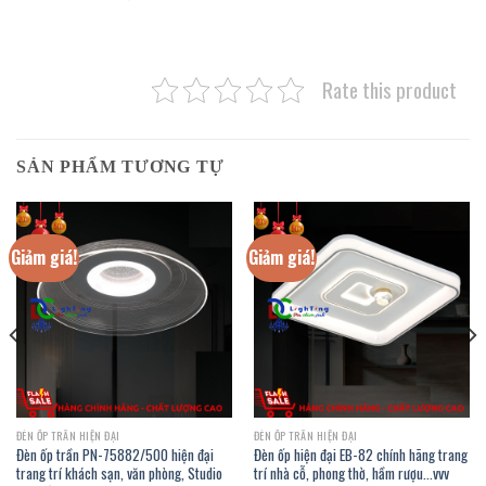
Rate this product
SẢN PHẨM TƯƠNG TỰ
Giảm giá!
Giảm giá!
ĐÈN ỐP TRẦN HIỆN ĐẠI
ĐÈN ỐP TRẦN HIỆN ĐẠI
Đèn ốp trần PN-75882/500 hiện đại
Đèn ốp hiện đại EB-82 chính hãng trang
trang trí khách sạn, văn phòng, Studio
trí nhà cỗ, phong thờ, hầm rượu…vvv