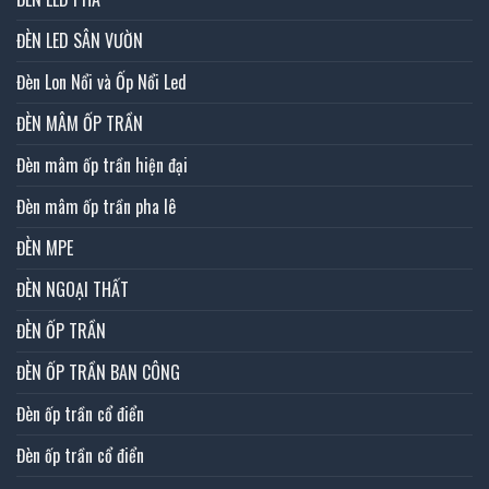
ĐÈN LED SÂN VƯỜN
Đèn Lon Nổi và Ốp Nổi Led
ĐÈN MÂM ỐP TRẦN
Đèn mâm ốp trần hiện đại
Đèn mâm ốp trần pha lê
ĐÈN MPE
ĐÈN NGOẠI THẤT
ĐÈN ỐP TRẦN
ĐÈN ỐP TRẦN BAN CÔNG
Đèn ốp trần cổ điển
Đèn ốp trần cổ điển