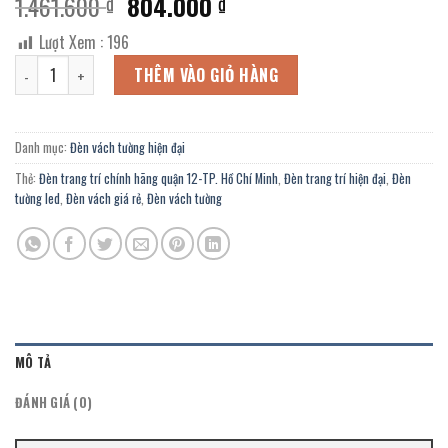
Giá
Giá
1.461.600
804.000
₫
₫
gốc
hiện
Lượt Xem :
196
là:
tại
Đèn vách tường led E/7732-1 chính hãng trang trí phòng làm việc, s
1.461.600 ₫.
là:
THÊM VÀO GIỎ HÀNG
804.000 ₫.
Danh mục:
Đèn vách tường hiện đại
Thẻ:
Đèn trang trí chính hãng quận 12-TP. Hồ Chí Minh
,
Đèn trang trí hiện đại
,
Đèn
tường led
,
Đèn vách giá rẻ
,
Đèn vách tường
MÔ TẢ
ĐÁNH GIÁ (0)