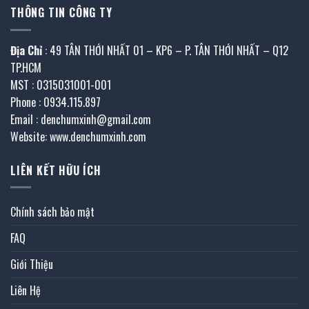
THÔNG TIN CÔNG TY
Địa Chỉ
: 49 TÂN THỚI NHẤT 01 – KP6 – P. TÂN THỚI NHẤT – Q12
TP.HCM
MST : 0315031001-001
Phone : 0934.115.897
Email : denchumxinh@gmail.com
Website: www.denchumxinh.com
LIÊN KẾT HỮU ÍCH
Chính sách bảo mật
FAQ
Giới Thiệu
Liên Hệ