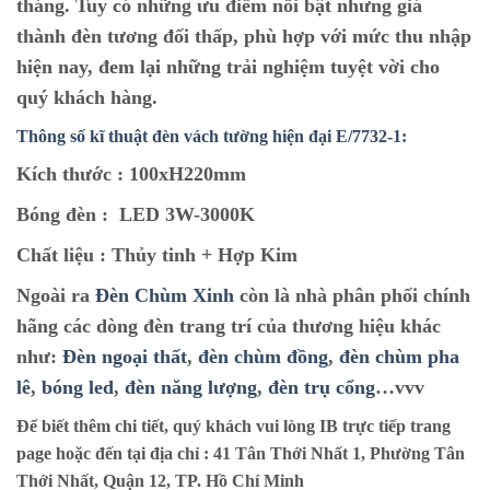
tháng. Tuy có những ưu điểm nổi bật nhưng giá
thành đèn tương đối thấp, phù hợp với mức thu nhập
hiện nay, đem lại những trải nghiệm tuyệt vời cho
quý khách hàng.
Thông số kĩ thuật đèn vách tường hiện đại E/7732-1:
Kích thước :
100xH220mm
Bóng đèn :
LED 3W-3000K
Chất liệu :
Thủy tinh + Hợp Kim
Ngoài ra
Đèn Chùm Xinh
còn là nhà phân phối chính
hãng các dòng đèn trang trí của thương hiệu khác
như:
Đèn ngoại thất
,
đèn chùm đồng
,
đèn chùm pha
lê
,
bóng led
,
đèn năng lượng
,
đèn trụ cổng
…vvv
Để biết thêm chi tiết, quý khách vui lòng IB trực tiếp trang
page hoặc đến tại địa chỉ :
41 Tân Thới Nhất 1, Phường Tân
Thới Nhất, Quận 12, TP. Hồ Chí Minh