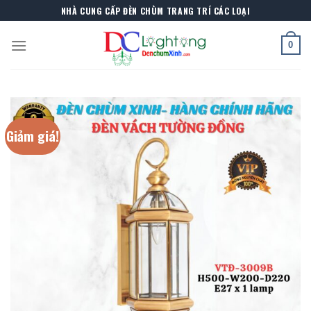
Skip
NHÀ CUNG CẤP ĐÈN CHÙM TRANG TRÍ CÁC LOẠI
to
content
0
Giảm giá!