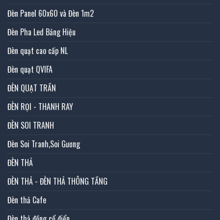
Đèn Panel 60x60 và Đèn 1m2
Đèn Pha Led Bảng Hiệu
Đèn quạt cao cấp NL
Đèn quạt QVIFA
ĐÈN QUẠT TRẦN
ĐÈN RỌI - THANH RAY
ĐÈN SOI TRANH
Đèn Soi Tranh,Soi Gương
ĐÈN THẢ
ĐÈN THẢ - ĐÈN THẢ THÔNG TẦNG
Đèn thả Cafe
Đèn thả đồng cổ điển