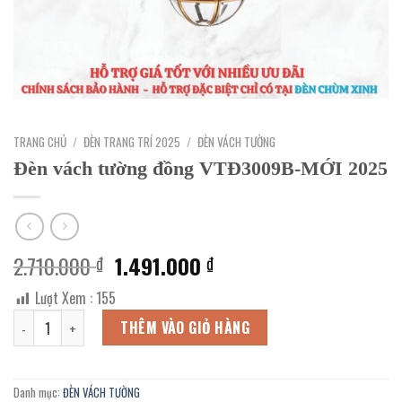
TRANG CHỦ
/
ĐÈN TRANG TRÍ 2025
/
ĐÈN VÁCH TƯỜNG
Đèn vách tường đồng VTĐ3009B-MỚI 2025
Giá
Giá
2.710.000
1.491.000
₫
₫
gốc
hiện
Lượt Xem :
155
là:
tại
Đèn vách tường đồng VTĐ3009B-MỚI 2025 số lượng
2.710.000 ₫.
là:
THÊM VÀO GIỎ HÀNG
1.491.000 ₫.
Danh mục:
ĐÈN VÁCH TƯỜNG