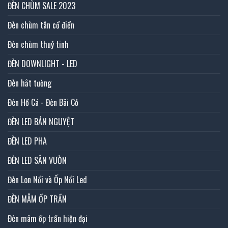
ĐÈN CHÙM SALE 2023
Đèn chùm tân cổ điển
Đèn chùm thuỷ tinh
ĐÈN DOWNLIGHT - LED
Đèn hắt tường
Đèn Hồ Cá - Đèn Bãi Cỏ
ĐÈN LED BÁN NGUYỆT
ĐÈN LED PHA
ĐÈN LED SÂN VƯỜN
Đèn Lon Nổi và Ốp Nổi Led
ĐÈN MÂM ỐP TRẦN
Đèn mâm ốp trần hiện đại