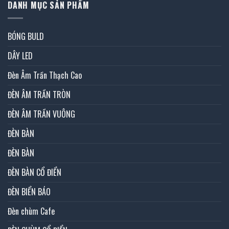
DANH MỤC SẢN PHẨM
BÓNG BULD
DÂY LED
Đèn Âm Trần Thạch Cao
ĐÈN ÂM TRẦN TRÒN
ĐÈN ÂM TRẦN VUÔNG
ĐÈN BÀN
ĐÈN BÀN
ĐÈN BÀN CỔ ĐIỂN
ĐÈN BIỂN BÁO
Đèn chùm Cafe