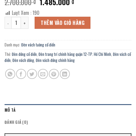
Giá
Giá
2.700.000
1.485.000
₫
₫
gốc
hiện
Lượt Xem :
190
là:
tại
Đèn vách tường đồng ĐV-7006/1 chính hãng trang trí phòng khách, 
2.700.000 ₫.
là:
THÊM VÀO GIỎ HÀNG
1.485.000 ₫.
Danh mục:
Đèn vách tường cổ điển
Thẻ:
Đèn đồng cổ điển
,
Đèn trang trí chính hãng quận 12-TP. Hồ Chí Minh
,
Đèn vách cổ
điển
,
Đèn vách đồng
,
Đèn vách đồng chính hãng
MÔ TẢ
ĐÁNH GIÁ (0)