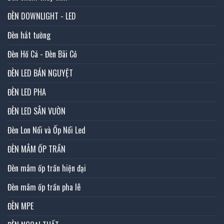
ĐÈN DOWNLIGHT - LED
Đèn hắt tường
Đèn Hồ Cá - Đèn Bãi Cỏ
ĐÈN LED BÁN NGUYỆT
ĐÈN LED PHA
ĐÈN LED SÂN VƯỜN
Đèn Lon Nổi và Ốp Nổi Led
ĐÈN MÂM ỐP TRẦN
Đèn mâm ốp trần hiện đại
Đèn mâm ốp trần pha lê
ĐÈN MPE