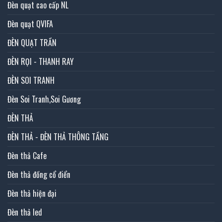
Đèn quạt cao cấp NL
Đèn quạt QVIFA
ĐÈN QUẠT TRẦN
ĐÈN RỌI - THANH RAY
ĐÈN SOI TRANH
Đèn Soi Tranh,Soi Gương
ĐÈN THẢ
ĐÈN THẢ - ĐÈN THẢ THÔNG TẦNG
Đèn thả Cafe
Đèn thả đồng cổ điển
Đèn thả hiện đại
Đèn thả led