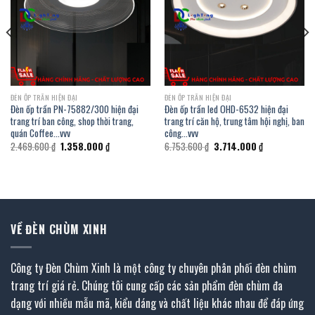
ĐÈN ỐP TRẦN HIỆN ĐẠI
ĐÈN ỐP TRẦN HIỆN ĐẠI
Đèn ốp trần PN-75882/300 hiện đại
Đèn ốp trần led OHD-6532 hiện đại
trang trí ban công, shop thời trang,
trang trí căn hộ, trung tâm hội nghị, ban
quán Coffee…vvv
công…vvv
Giá
Giá
Giá
Giá
2.469.600
₫
1.358.000
₫
6.753.600
₫
3.714.000
₫
gốc
hiện
gốc
hiện
là:
tại
là:
tại
2.469.600 ₫.
là:
6.753.600 ₫.
là:
1.358.000 ₫.
3.714.000 ₫.
VỀ ĐÈN CHÙM XINH
Công ty Đèn Chùm Xinh là một công ty chuyên phân phối đèn chùm
trang trí giá rẻ. Chúng tôi cung cấp các sản phẩm đèn chùm đa
dạng với nhiều mẫu mã, kiểu dáng và chất liệu khác nhau để đáp ứng