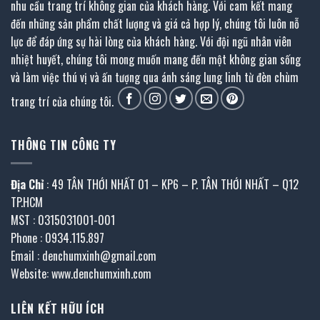
nhu cầu trang trí không gian của khách hàng. Với cam kết mang
đến những sản phẩm chất lượng và giá cả hợp lý, chúng tôi luôn nỗ
lực để đáp ứng sự hài lòng của khách hàng. Với đội ngũ nhân viên
nhiệt huyết, chúng tôi mong muốn mang đến một không gian sống
và làm việc thú vị và ấn tượng qua ánh sáng lung linh từ đèn chùm
trang trí của chúng tôi.
THÔNG TIN CÔNG TY
Địa Chỉ
: 49 TÂN THỚI NHẤT 01 – KP6 – P. TÂN THỚI NHẤT – Q12
TP.HCM
MST : 0315031001-001
Phone : 0934.115.897
Email : denchumxinh@gmail.com
Website: www.denchumxinh.com
LIÊN KẾT HỮU ÍCH