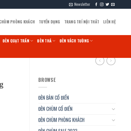
Newsletter
 CHÙM PHÒNG KHÁCH
TUYỂN DỤNG
TRANG TRÍ NỘI THẤT
LIÊN HỆ
ĐÈN QUẠT TRẦN
ĐÈN THẢ
ĐÈN VÁCH TƯỜNG
BROWSE
g
ĐÈN BÀN CỔ ĐIỂN
ĐÈN CHÙM CỔ ĐIỂN
ĐÈN CHÙM PHÒNG KHÁCH
ĐÈN CHÙM SALE 2023
ợng