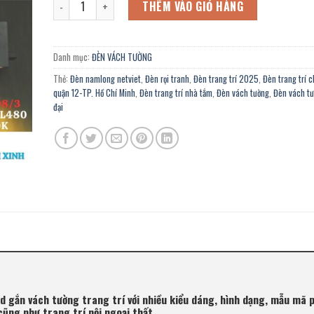
981.000 ₫.
là:
THÊM VÀO GIỎ HÀNG
540.000 ₫.
Danh mục:
ĐÈN VÁCH TƯỜNG
Thẻ:
Đèn namlong netviet
,
Đèn rọi tranh
,
Đèn trang trí 2025
,
Đèn trang trí 
quận 12-TP. Hồ Chí Minh
,
Đèn trang trí nhà tắm
,
Đèn vách tường
,
Đèn vách tư
đại
ed gắn vách tường trang trí với nhiều kiểu dáng, hình dạng, mẫu mã
cũng như trang trí nội ngoại thất.