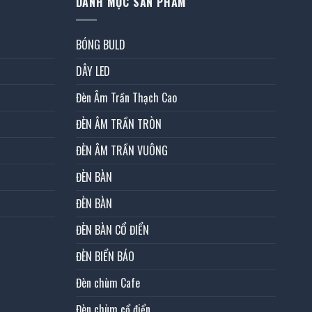
DANH MỤC SẢN PHẨM
BÓNG BULD
DÂY LED
Đèn Âm Trần Thạch Cao
ĐÈN ÂM TRẦN TRÒN
ĐÈN ÂM TRẦN VUÔNG
ĐÈN BÀN
ĐÈN BÀN
ĐÈN BÀN CỔ ĐIỂN
ĐÈN BIỂN BÁO
Đèn chùm Cafe
Đèn chùm cổ điển