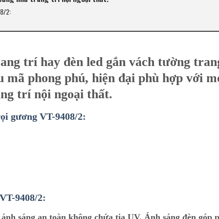
08/2:
rang trí hay đèn
led
gắn vách
tường
trang
u mã phong phú, hiện đại phù hợp với m
g trí nội ngoại thất.
rọi gương VT-9408/2:
 VT-9408/2:
 ánh sáng an toàn không chứa tia UV. Ánh sáng đèn góp 