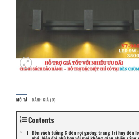
MÔ TẢ
ĐÁNH GIÁ (0)
Contents
Đèn vách tường & đèn rọi gương trang trí hay đèn l
phú, hiện đại phù hợp với mọi không gian chiếu sáng 