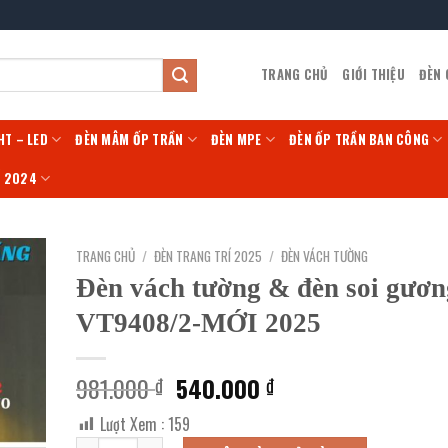
TRANG CHỦ
GIỚI THIỆU
ĐÈN
HT – LED
ĐÈN MÂM ỐP TRẦN
ĐÈN MPE
ĐÈN ỐP TRẦN BAN CÔNG
Í 2024
TRANG CHỦ
/
ĐÈN TRANG TRÍ 2025
/
ĐÈN VÁCH TƯỜNG
Đèn vách tường & đèn soi gươn
VT9408/2-MỚI 2025
Giá
Giá
981.000
540.000
₫
₫
gốc
hiện
Lượt Xem :
159
là:
tại
Đèn vách tường & đèn soi gương VT9408/2-MỚI 2025 số lư