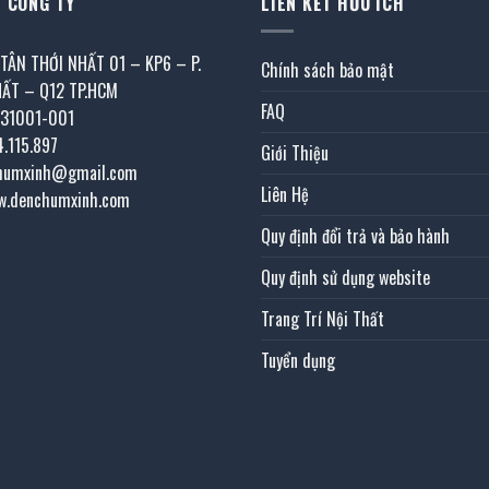
 CÔNG TY
LIÊN KẾT HỮU ÍCH
 TÂN THỚI NHẤT 01 – KP6 – P.
Chính sách bảo mật
HẤT – Q12 TP.HCM
FAQ
031001-001
4.115.897
Giới Thiệu
chumxinh@gmail.com
Liên Hệ
w.denchumxinh.com
Quy định đổi trả và bảo hành
Quy định sử dụng website
Trang Trí Nội Thất
Tuyển dụng