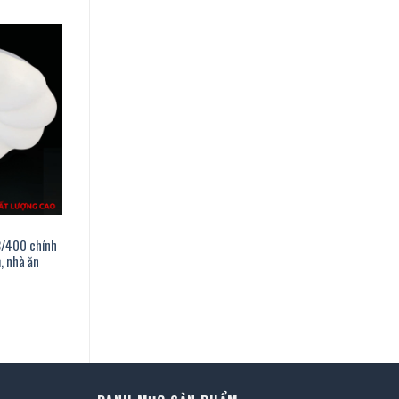
3/400 chính
, nhà ăn
n
2.000 ₫.