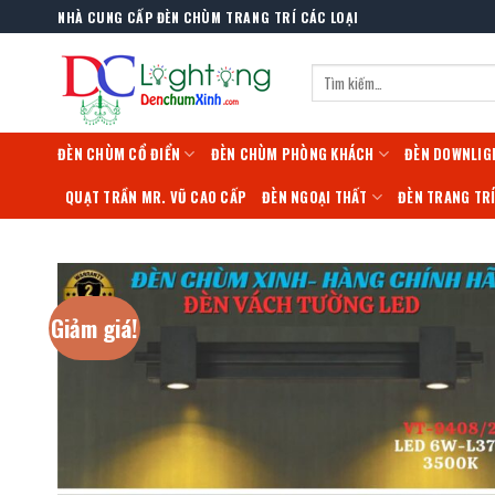
Skip
NHÀ CUNG CẤP ĐÈN CHÙM TRANG TRÍ CÁC LOẠI
to
content
Tìm
kiếm:
ĐÈN CHÙM CỔ ĐIỂN
ĐÈN CHÙM PHÒNG KHÁCH
ĐÈN DOWNLIG
QUẠT TRẦN MR. VŨ CAO CẤP
ĐÈN NGOẠI THẤT
ĐÈN TRANG TR
Giảm giá!