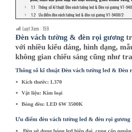
Thông số kĩ thuật Đèn vách tường led & Đèn rọi gương VT-94
Ưu điểm đèn vách tường led & đèn rọi gương VT-9408/2:
Lượt Xem :
159
Đèn vách
tường & đèn rọi gương
t
với nhiều kiểu dáng, hình dạng, mẫ
không gian chiếu sáng cũng như tran
Thông số kĩ thuật Đèn vách tường led & Đèn 
Kích thước: L370
Vật liệu: Kim loại
Bóng đèn: LED 6W 3500K
Ưu điểm đèn vách tường led & đèn rọi gương
Đèn sử dụng bóng led hiện đại, cung cấp nguồn