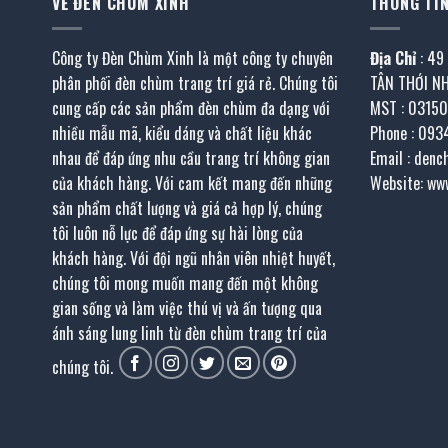
VỀ ĐÈN CHÙM XINH
THÔNG TIN
Công ty Đèn Chùm Xinh là một công ty chuyên
Địa Chỉ
: 49
phân phối đèn chùm trang trí giá rẻ. Chúng tôi
TÂN THỚI N
cung cấp các sản phẩm đèn chùm đa dạng với
MST : 0315
nhiều mẫu mã, kiểu dáng và chất liệu khác
Phone : 093
nhau để đáp ứng nhu cầu trang trí không gian
Email : den
của khách hàng. Với cam kết mang đến những
Website: ww
sản phẩm chất lượng và giá cả hợp lý, chúng
tôi luôn nỗ lực để đáp ứng sự hài lòng của
khách hàng. Với đội ngũ nhân viên nhiệt huyết,
chúng tôi mong muốn mang đến một không
gian sống và làm việc thú vị và ấn tượng qua
ánh sáng lung linh từ đèn chùm trang trí của
chúng tôi.