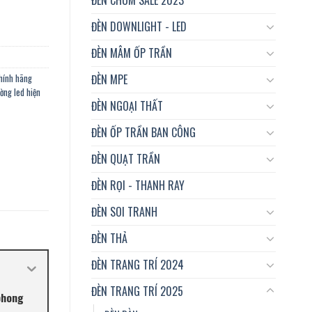
ĐÈN DOWNLIGHT - LED
ĐÈN MÂM ỐP TRẦN
ĐÈN MPE
chính hãng
ờng led hiện
ĐÈN NGOẠI THẤT
ĐÈN ỐP TRẦN BAN CÔNG
ĐÈN QUẠT TRẦN
ĐÈN RỌI - THANH RAY
ĐÈN SOI TRANH
ĐÈN THẢ
ĐÈN TRANG TRÍ 2024
ĐÈN TRANG TRÍ 2025
 phong