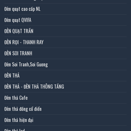
Đèn quạt cao cấp NL
Đèn quạt QVIFA
ĐÈN QUẠT TRẦN
ĐÈN RỌI - THANH RAY
ĐÈN SOI TRANH
Đèn Soi Tranh,Soi Gương
ĐÈN THẢ
ĐÈN THẢ - ĐÈN THẢ THÔNG TẦNG
Đèn thả Cafe
Đèn thả đồng cổ điển
Đèn thả hiện đại