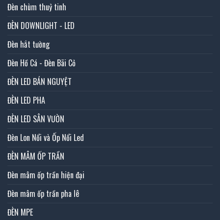
Đèn chùm thuỷ tinh
ĐÈN DOWNLIGHT - LED
Đèn hắt tường
Đèn Hồ Cá - Đèn Bãi Cỏ
ĐÈN LED BÁN NGUYỆT
ĐÈN LED PHA
ĐÈN LED SÂN VƯỜN
Đèn Lon Nổi và Ốp Nổi Led
ĐÈN MÂM ỐP TRẦN
Đèn mâm ốp trần hiện đại
Đèn mâm ốp trần pha lê
ĐÈN MPE