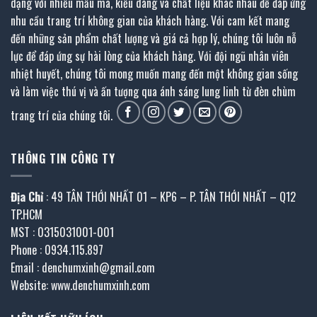
dạng với nhiều mẫu mã, kiểu dáng và chất liệu khác nhau để đáp ứng
nhu cầu trang trí không gian của khách hàng. Với cam kết mang
đến những sản phẩm chất lượng và giá cả hợp lý, chúng tôi luôn nỗ
lực để đáp ứng sự hài lòng của khách hàng. Với đội ngũ nhân viên
nhiệt huyết, chúng tôi mong muốn mang đến một không gian sống
và làm việc thú vị và ấn tượng qua ánh sáng lung linh từ đèn chùm
trang trí của chúng tôi.
THÔNG TIN CÔNG TY
Địa Chỉ
: 49 TÂN THỚI NHẤT 01 – KP6 – P. TÂN THỚI NHẤT – Q12
TP.HCM
MST : 0315031001-001
Phone : 0934.115.897
Email : denchumxinh@gmail.com
Website: www.denchumxinh.com