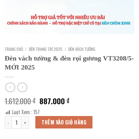
TRANG CHỦ
/
ĐÈN TRANG TRÍ 2025
/
ĐÈN VÁCH TƯỜNG
Đèn vách tường & đèn rọi gương VT3208/5-
MỚI 2025
Giá
Giá
1.612.000
887.000
₫
₫
gốc
hiện
Lượt Xem :
157
là:
tại
Đèn vách tường & đèn rọi gương VT3208/5-MỚI 2025 số lượng
1.612.000 ₫.
là:
THÊM VÀO GIỎ HÀNG
887.000 ₫.