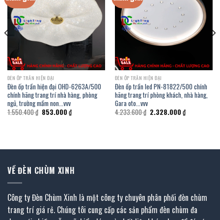
ĐÈN ỐP TRẦN HIỆN ĐẠI
ĐÈN ỐP TRẦN HIỆN ĐẠI
Đèn ốp trần hiện đại OHD-6263A/500
Đèn ốp trần led PN-81822/500 chính
chính hãng trang trí nhà hàng, phòng
hãng trang trí phòng khách, nhà hàng,
ngủ, trường mầm non…vvv
Gara oto…vvv
Giá
Giá
Giá
Giá
1.550.400
₫
853.000
₫
4.233.600
₫
2.328.000
₫
gốc
hiện
gốc
hiện
là:
tại
là:
tại
.
1.550.400 ₫.
là:
4.233.600 ₫.
là:
853.000 ₫.
2.328.000 ₫.
VỀ ĐÈN CHÙM XINH
Công ty Đèn Chùm Xinh là một công ty chuyên phân phối đèn chùm
trang trí giá rẻ. Chúng tôi cung cấp các sản phẩm đèn chùm đa