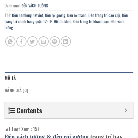
Danh mục:
ĐÈN VÁCH TƯỜNG
Thẻ:
Đèn namlong netviet
,
Đèn rọi gương
,
Đèn rọi tranh
,
Đèn trang trí cao cấp
,
Đèn
trang trí chính hãng quận 12-TP. Hồ Chí Minh
,
Đèn trang trí khách sạn
,
Đèn vách
tường
MÔ TẢ
ĐÁNH GIÁ (0)
Contents
Lượt Xem :
157
Đèn vách
tường & đèn rọi gương
trang trí hay