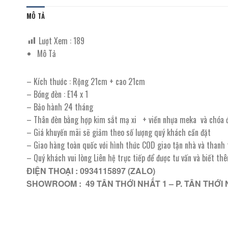
MÔ TẢ
Lượt Xem :
189
Mô Tả
– Kích thước : Rộng 21cm + cao 21cm
– Bóng đèn : E14 x 1
– Bảo hành 24 tháng
– Thân đèn bằng hợp kim sắt mạ xi + viền nhựa meka và chóa 
– Giá khuyến mãi sẽ giảm theo số lượng quý khách cần đặt
– Giao hàng toàn quốc với hình thức COD giao tận nhà và thanh
– Quý khách vui lòng Liên hệ trực tiếp để được tư vấn và biết th
ĐIỆN THOẠI : 0934115897 (ZALO)
SHOWROOM : 49 TÂN THỚI NHẤT 1 – P. TÂN THỚI 