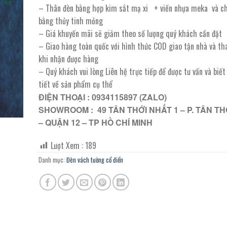
– Thân đèn bằng hợp kim sắt mạ xi + viền nhựa meka và c
bằng thủy tinh mỏng
– Giá khuyến mãi sẽ giảm theo số lượng quý khách cần đặt
– Giao hàng toàn quốc với hình thức COD giao tận nhà và th
khi nhận được hàng
– Quý khách vui lòng Liên hệ trực tiếp để được tư vấn và biế
tiết về sản phẩm cụ thể
ĐIỆN THOẠI : 0934115897 (ZALO)
SHOWROOM : 49 TÂN THỚI NHẤT 1 – P. TÂN TH
– QUẬN 12 – TP HỒ CHÍ MINH
Lượt Xem :
189
Danh mục:
Đèn vách tường cổ điển