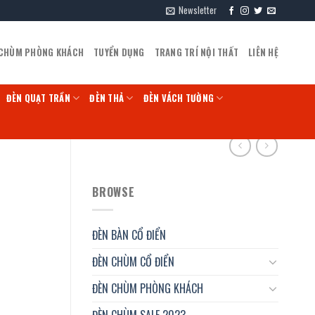
Newsletter
 CHÙM PHÒNG KHÁCH
TUYỂN DỤNG
TRANG TRÍ NỘI THẤT
LIÊN HỆ
ĐÈN QUẠT TRẦN
ĐÈN THẢ
ĐÈN VÁCH TƯỜNG
BROWSE
ĐÈN BÀN CỔ ĐIỂN
ĐÈN CHÙM CỔ ĐIỂN
ĐÈN CHÙM PHÒNG KHÁCH
ĐÈN CHÙM SALE 2023