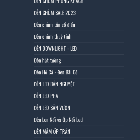
ĐÈN CHÙM PHÒNG KHÁCH
ĐÈN CHÙM SALE 2023
Đèn chùm tân cổ điển
Đèn chùm thuỷ tinh
ĐÈN DOWNLIGHT - LED
Đèn hắt tường
Đèn Hồ Cá - Đèn Bãi Cỏ
ĐÈN LED BÁN NGUYỆT
ĐÈN LED PHA
ĐÈN LED SÂN VƯỜN
Đèn Lon Nổi và Ốp Nổi Led
ĐÈN MÂM ỐP TRẦN