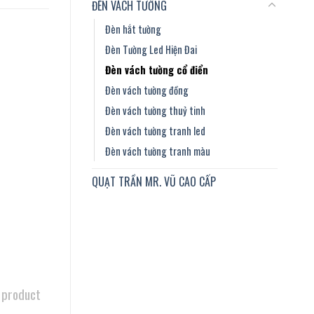
ĐÈN VÁCH TƯỜNG
Đèn hắt tường
Đèn Tường Led Hiện Đai
Đèn vách tường cổ điển
Đèn vách tường đồng
Đèn vách tường thuỷ tinh
Đèn vách tường tranh led
Đèn vách tường tranh màu
QUẠT TRẦN MR. VŨ CAO CẤP
 product