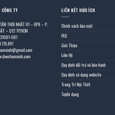
 CÔNG TY
LIÊN KẾT HỮU ÍCH
 TÂN THỚI NHẤT 01 – KP6 – P.
Chính sách bảo mật
HẤT – Q12 TP.HCM
FAQ
031001-001
4.115.897
Giới Thiệu
chumxinh@gmail.com
Liên Hệ
w.denchumxinh.com
Quy định đổi trả và bảo hành
Quy định sử dụng website
Trang Trí Nội Thất
Tuyển dụng