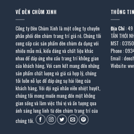
VỀ ĐÈN CHÙM XINH
THÔNG TIN
Công ty Đèn Chùm Xinh là một công ty chuyên
Địa Chỉ
: 49
phân phối đèn chùm trang trí giá rẻ. Chúng tôi
TÂN THỚI N
cung cấp các sản phẩm đèn chùm đa dạng với
MST : 0315
nhiều mẫu mã, kiểu dáng và chất liệu khác
Phone : 093
nhau để đáp ứng nhu cầu trang trí không gian
Email : den
của khách hàng. Với cam kết mang đến những
Website: ww
sản phẩm chất lượng và giá cả hợp lý, chúng
tôi luôn nỗ lực để đáp ứng sự hài lòng của
khách hàng. Với đội ngũ nhân viên nhiệt huyết,
chúng tôi mong muốn mang đến một không
gian sống và làm việc thú vị và ấn tượng qua
ánh sáng lung linh từ đèn chùm trang trí của
chúng tôi.