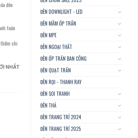
hóa đèn
ĐÈN DOWNLIGHT - LED
ĐÈN MÂM ỐP TRẦN
anh toán
ĐÈN MPE
t thêm chi
ĐÈN NGOẠI THẤT
ĐÈN ỐP TRẦN BAN CÔNG
ỚI NHẤT
ĐÈN QUẠT TRẦN
ĐÈN RỌI - THANH RAY
ĐÈN SOI TRANH
ĐÈN THẢ
ĐÈN TRANG TRÍ 2024
ĐÈN TRANG TRÍ 2025