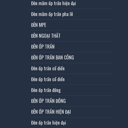
Đèn mâm ốp trần hiện đại
Đèn mâm ốp trần pha lê
ĐÈN MPE
ĐÈN NGOẠI THẤT
ĐÈN ỐP TRẦN
ĐÈN ỐP TRẦN BAN CÔNG
Đèn ốp trần cổ điển
Đèn ốp trần cổ điển
Đèn ốp trần đồng
ĐÈN ỐP TRẦN ĐỒNG
ĐÈN ỐP TRẦN HIỆN ĐẠI
Đèn ốp trần hiện đại