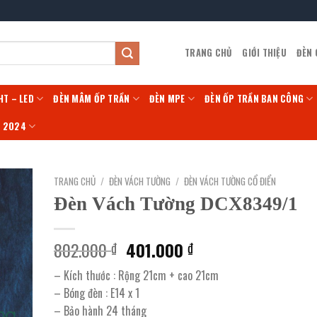
TRANG CHỦ
GIỚI THIỆU
ĐÈN
HT – LED
ĐÈN MÂM ỐP TRẦN
ĐÈN MPE
ĐÈN ỐP TRẦN BAN CÔNG
Í 2024
TRANG CHỦ
/
ĐÈN VÁCH TƯỜNG
/
ĐÈN VÁCH TƯỜNG CỔ ĐIỂN
Đèn Vách Tường DCX8349/1
Giá
Giá
802.000
401.000
₫
₫
gốc
hiện
– Kích thước : Rộng 21cm + cao 21cm
là:
tại
– Bóng đèn : E14 x 1
802.000 ₫.
là:
– Bảo hành 24 tháng
401.000 ₫.