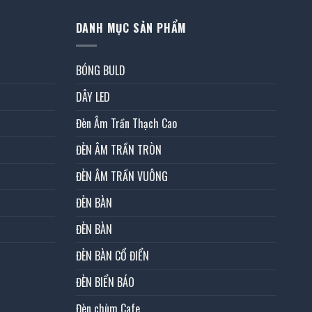
DANH MỤC SẢN PHẨM
BÓNG BULD
DÂY LED
Đèn Âm Trần Thạch Cao
ĐÈN ÂM TRẦN TRÒN
ĐÈN ÂM TRẦN VUÔNG
ĐÈN BÀN
ĐÈN BÀN
ĐÈN BÀN CỔ ĐIỂN
ĐÈN BIỂN BÁO
Đèn chùm Cafe