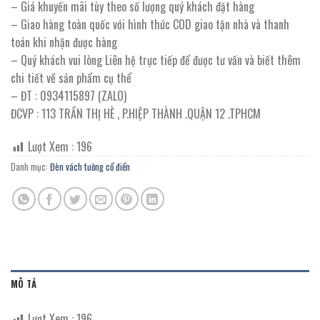
– Giá khuyến mãi tùy theo số lượng quý khách đặt hàng
– Giao hàng toàn quốc với hình thức COD giao tận nhà và thanh
toán khi nhận được hàng
– Quý khách vui lòng Liên hệ trực tiếp để được tư vấn và biết thêm
chi tiết về sản phẩm cụ thể
– ĐT : 0934115897 (ZALO)
ĐCVP : 113 TRẦN THỊ HÈ , P.HIỆP THÀNH .QUẬN 12 .TPHCM
Lượt Xem :
196
Danh mục:
Đèn vách tường cổ điển
MÔ TẢ
Lượt Xem :
196