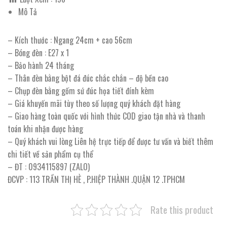
Mô Tả
– Kích thước : Ngang 24cm + cao 56cm
– Bóng đèn : E27 x 1
– Bảo hành 24 tháng
– Thân đèn bằng bột đá đúc chắc chắn – độ bền cao
– Chụp đèn bằng gốm sứ đúc họa tiết đính kèm
– Giá khuyến mãi tùy theo số lượng quý khách đặt hàng
– Giao hàng toàn quốc với hình thức COD giao tận nhà và thanh
toán khi nhận được hàng
– Quý khách vui lòng Liên hệ trực tiếp để được tư vấn và biết thêm
chi tiết về sản phẩm cụ thể
– ĐT : 0934115897 (ZALO)
ĐCVP : 113 TRẦN THỊ HÈ , P.HIỆP THÀNH .QUẬN 12 .TPHCM
Rate this product