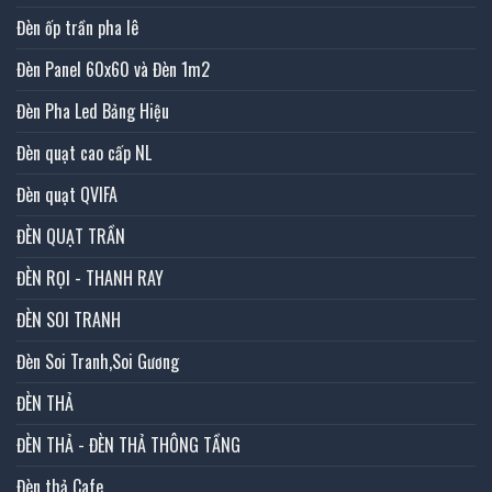
Đèn ốp trần pha lê
Đèn Panel 60x60 và Đèn 1m2
Đèn Pha Led Bảng Hiệu
Đèn quạt cao cấp NL
Đèn quạt QVIFA
ĐÈN QUẠT TRẦN
ĐÈN RỌI - THANH RAY
ĐÈN SOI TRANH
Đèn Soi Tranh,Soi Gương
ĐÈN THẢ
ĐÈN THẢ - ĐÈN THẢ THÔNG TẦNG
Đèn thả Cafe