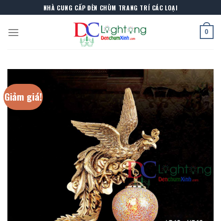
Skip
NHÀ CUNG CẤP ĐÈN CHÙM TRANG TRÍ CÁC LOẠI
to
content
0
Giảm giá!