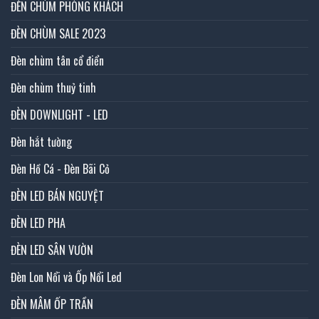
ĐÈN CHÙM PHÒNG KHÁCH
ĐÈN CHÙM SALE 2023
Đèn chùm tân cổ điển
Đèn chùm thuỷ tinh
ĐÈN DOWNLIGHT - LED
Đèn hắt tường
Đèn Hồ Cá - Đèn Bãi Cỏ
ĐÈN LED BÁN NGUYỆT
ĐÈN LED PHA
ĐÈN LED SÂN VƯỜN
Đèn Lon Nổi và Ốp Nổi Led
ĐÈN MÂM ỐP TRẦN