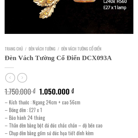
TRANG CHỦ
/
ĐÈN VÁCH TƯỜNG
/
ĐÈN VÁCH TƯỜNG CỔ ĐIỂN
Đèn Vách Tường Cổ Điển DCX093A
Giá
Giá
1.750.000
1.050.000
₫
₫
gốc
hiện
– Kích thước : Ngang 24cm + cao 56cm
là:
tại
– Bóng đèn : E27 x 1
1.750.000 ₫.
là:
– Bảo hành 24 tháng
1.050.000 ₫.
– Thân đèn bằng bột đá đúc chắc chắn – độ bền cao
– Chụp đèn bằng gốm sứ đúc họa tiết đính kèm