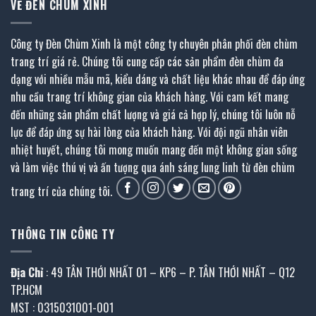
VỀ ĐÈN CHÙM XINH
Công ty Đèn Chùm Xinh là một công ty chuyên phân phối đèn chùm
trang trí giá rẻ. Chúng tôi cung cấp các sản phẩm đèn chùm đa
dạng với nhiều mẫu mã, kiểu dáng và chất liệu khác nhau để đáp ứng
nhu cầu trang trí không gian của khách hàng. Với cam kết mang
đến những sản phẩm chất lượng và giá cả hợp lý, chúng tôi luôn nỗ
lực để đáp ứng sự hài lòng của khách hàng. Với đội ngũ nhân viên
nhiệt huyết, chúng tôi mong muốn mang đến một không gian sống
và làm việc thú vị và ấn tượng qua ánh sáng lung linh từ đèn chùm
trang trí của chúng tôi.
THÔNG TIN CÔNG TY
Địa Chỉ
: 49 TÂN THỚI NHẤT 01 – KP6 – P. TÂN THỚI NHẤT – Q12
TP.HCM
MST : 0315031001-001