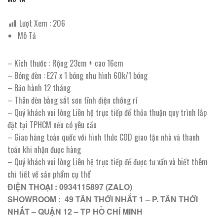
Lượt Xem :
206
Mô Tả
– Kích thước : Rộng 23cm + cao 16cm
– Bóng đèn : E27 x 1 bóng như hình 60k/1 bóng
– Bảo hành 12 tháng
– Thân đèn bằng sắt sơn tĩnh điện chống rỉ
– Quý khách vui lòng Liên hệ trực tiếp để thỏa thuận quy trình lắp
đặt tại TPHCM nếu có yêu cầu
– Giao hàng toàn quốc với hình thức COD giao tận nhà và thanh
toán khi nhận được hàng
– Quý khách vui lòng Liên hệ trực tiếp để được tư vấn và biết thêm
chi tiết về sản phẩm cụ thể
ĐIỆN THOẠI : 0934115897 (ZALO)
SHOWROOM : 49 TÂN THỚI NHẤT 1 – P. TÂN THỚI
NHẤT – QUẬN 12 – TP HỒ CHÍ MINH