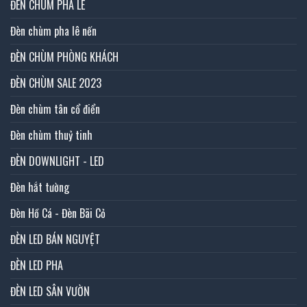
ĐÈN CHÙM PHA LÊ
Đèn chùm pha lê nến
ĐÈN CHÙM PHÒNG KHÁCH
ĐÈN CHÙM SALE 2023
Đèn chùm tân cổ điển
Đèn chùm thuỷ tinh
ĐÈN DOWNLIGHT - LED
Đèn hắt tường
Đèn Hồ Cá - Đèn Bãi Cỏ
ĐÈN LED BÁN NGUYỆT
ĐÈN LED PHA
ĐÈN LED SÂN VƯỜN