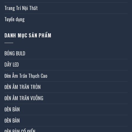
Trang Trí Nội Thất
Tuyển dụng
DANH MỤC SẢN PHẨM
BÓNG BULD
DÂY LED
Đèn Âm Trần Thạch Cao
ĐÈN ÂM TRẦN TRÒN
ĐÈN ÂM TRẦN VUÔNG
ĐÈN BÀN
ĐÈN BÀN
ĐÈN BÀN CỔ ĐIỂN