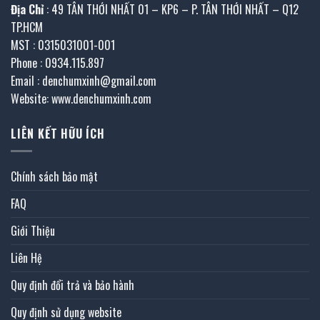
Địa Chỉ
: 49 TÂN THỚI NHẤT 01 – KP6 – P. TÂN THỚI NHẤT – Q12
TP.HCM
MST : 0315031001-001
Phone : 0934.115.897
Email : denchumxinh@gmail.com
Website: www.denchumxinh.com
LIÊN KẾT HỮU ÍCH
Chính sách bảo mật
FAQ
Giới Thiệu
Liên Hệ
Quy định đổi trả và bảo hành
Quy định sử dụng website