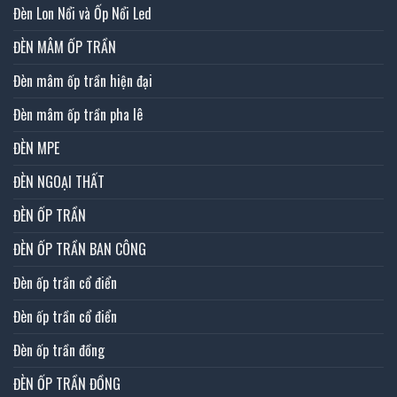
Đèn Lon Nổi và Ốp Nổi Led
ĐÈN MÂM ỐP TRẦN
Đèn mâm ốp trần hiện đại
Đèn mâm ốp trần pha lê
ĐÈN MPE
ĐÈN NGOẠI THẤT
ĐÈN ỐP TRẦN
ĐÈN ỐP TRẦN BAN CÔNG
Đèn ốp trần cổ điển
Đèn ốp trần cổ điển
Đèn ốp trần đồng
ĐÈN ỐP TRẦN ĐỒNG