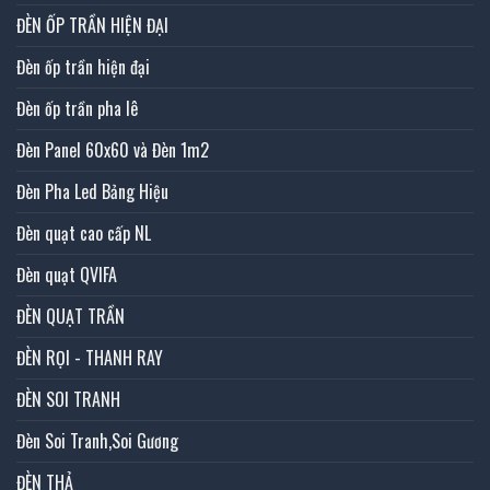
ĐÈN ỐP TRẦN HIỆN ĐẠI
Đèn ốp trần hiện đại
Đèn ốp trần pha lê
Đèn Panel 60x60 và Đèn 1m2
Đèn Pha Led Bảng Hiệu
Đèn quạt cao cấp NL
Đèn quạt QVIFA
ĐÈN QUẠT TRẦN
ĐÈN RỌI - THANH RAY
ĐÈN SOI TRANH
Đèn Soi Tranh,Soi Gương
ĐÈN THẢ