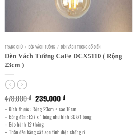
TRANG CHỦ
/
ĐÈN VÁCH TƯỜNG
/
ĐÈN VÁCH TƯỜNG CỔ ĐIỂN
Đèn Vách Tường CaFe DCX5110 ( Rộng
23cm )
Giá
Giá
478.000
239.000
₫
₫
gốc
hiện
– Kích thước : Rộng 23cm + cao 16cm
là:
tại
– Bóng đèn : E27 x 1 bóng như hình 60k/1 bóng
478.000 ₫.
là:
– Bảo hành 12 tháng
239.000 ₫.
– Thân đèn bằng sắt sơn tĩnh điện chống rỉ