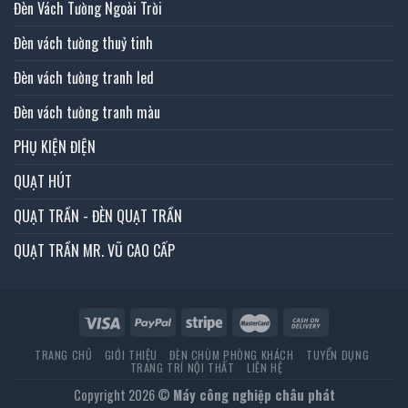
Đèn Vách Tường Ngoài Trời
Đèn vách tường thuỷ tinh
Đèn vách tường tranh led
Đèn vách tường tranh màu
PHỤ KIỆN ĐIỆN
QUẠT HÚT
QUẠT TRẦN - ĐÈN QUẠT TRẦN
QUẠT TRẦN MR. VŨ CAO CẤP
TRANG CHỦ
GIỚI THIỆU
ĐÈN CHÙM PHÒNG KHÁCH
TUYỂN DỤNG
TRANG TRÍ NỘI THẤT
LIÊN HỆ
Copyright 2026 ©
Máy công nghiệp châu phát