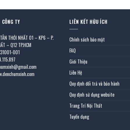
.436.000 ₫.
17.550.000 ₫.
 CÔNG TY
LIÊN KẾT HỮU ÍCH
 TÂN THỚI NHẤT 01 – KP6 – P.
Chính sách bảo mật
HẤT – Q12 TP.HCM
FAQ
031001-001
4.115.897
Giới Thiệu
chumxinh@gmail.com
Liên Hệ
w.denchumxinh.com
Quy định đổi trả và bảo hành
Quy định sử dụng website
Trang Trí Nội Thất
Tuyển dụng