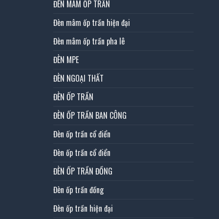
ĐÈN MÂM ỐP TRẦN
Đèn mâm ốp trần hiện đại
Đèn mâm ốp trần pha lê
ĐÈN MPE
ĐÈN NGOẠI THẤT
ĐÈN ỐP TRẦN
ĐÈN ỐP TRẦN BAN CÔNG
Đèn ốp trần cổ điển
Đèn ốp trần cổ điển
ĐÈN ỐP TRẦN ĐỒNG
Đèn ốp trần đồng
Đèn ốp trần hiện đại