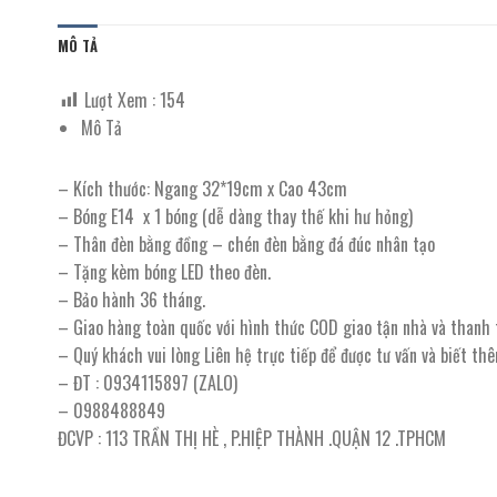
MÔ TẢ
Lượt Xem :
154
Mô Tả
– Kích thước: Ngang 32*19cm x Cao 43cm
– Bóng E14 x 1 bóng (dễ dàng thay thế khi hư hỏng)
– Thân đèn bằng đồng – chén đèn bằng đá đúc nhân tạo
– Tặng kèm bóng LED theo đèn.
– Bảo hành 36 tháng.
– Giao hàng toàn quốc với hình thức COD giao tận nhà và thanh
– Quý khách vui lòng Liên hệ trực tiếp để được tư vấn và biết th
– ĐT : 0934115897 (ZALO)
– 0988488849
ĐCVP : 113 TRẦN THỊ HÈ , P.HIỆP THÀNH .QUẬN 12 .TPHCM