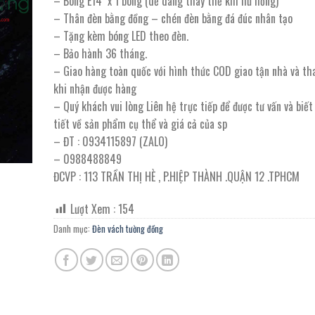
– Bóng E14 x 1 bóng (dễ dàng thay thế khi hư hỏng)
3.210.000 ₫.
là:
– Thân đèn bằng đồng – chén đèn bằng đá đúc nhân tạo
1.765.000 ₫.
– Tặng kèm bóng LED theo đèn.
– Bảo hành 36 tháng.
– Giao hàng toàn quốc với hình thức COD giao tận nhà và th
khi nhận được hàng
– Quý khách vui lòng Liên hệ trực tiếp để được tư vấn và biế
tiết về sản phẩm cụ thể và giá cả của sp
– ĐT : 0934115897 (ZALO)
– 0988488849
ĐCVP : 113 TRẦN THỊ HÈ , P.HIỆP THÀNH .QUẬN 12 .TPHCM
Lượt Xem :
154
Danh mục:
Đèn vách tường đồng