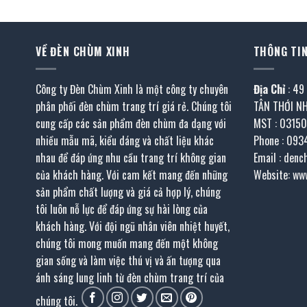
2.625.000 ₫.
2
VỀ ĐÈN CHÙM XINH
THÔNG TIN
Công ty Đèn Chùm Xinh là một công ty chuyên
Địa Chỉ
: 49
phân phối đèn chùm trang trí giá rẻ. Chúng tôi
TÂN THỚI N
cung cấp các sản phẩm đèn chùm đa dạng với
MST : 0315
nhiều mẫu mã, kiểu dáng và chất liệu khác
Phone : 093
nhau để đáp ứng nhu cầu trang trí không gian
Email : den
của khách hàng. Với cam kết mang đến những
Website: ww
sản phẩm chất lượng và giá cả hợp lý, chúng
tôi luôn nỗ lực để đáp ứng sự hài lòng của
khách hàng. Với đội ngũ nhân viên nhiệt huyết,
chúng tôi mong muốn mang đến một không
gian sống và làm việc thú vị và ấn tượng qua
ánh sáng lung linh từ đèn chùm trang trí của
chúng tôi.