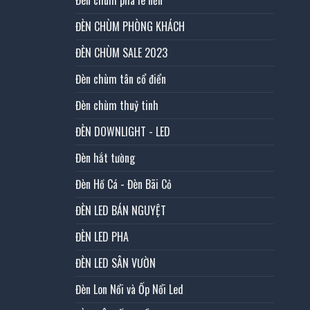
ĐÈN CHÙM PHÒNG KHÁCH
ĐÈN CHÙM SALE 2023
Đèn chùm tân cổ điển
Đèn chùm thuỷ tinh
ĐÈN DOWNLIGHT - LED
Đèn hắt tường
Đèn Hồ Cá - Đèn Bãi Cỏ
ĐÈN LED BÁN NGUYỆT
ĐÈN LED PHA
ĐÈN LED SÂN VƯỜN
Đèn Lon Nổi và Ốp Nổi Led