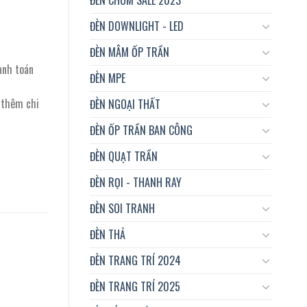
ĐÈN DOWNLIGHT - LED
ĐÈN MÂM ỐP TRẦN
anh toán
ĐÈN MPE
t thêm chi
ĐÈN NGOẠI THẤT
ĐÈN ỐP TRẦN BAN CÔNG
ĐÈN QUẠT TRẦN
ĐÈN RỌI - THANH RAY
ĐÈN SOI TRANH
ĐÈN THẢ
ĐÈN TRANG TRÍ 2024
ĐÈN TRANG TRÍ 2025