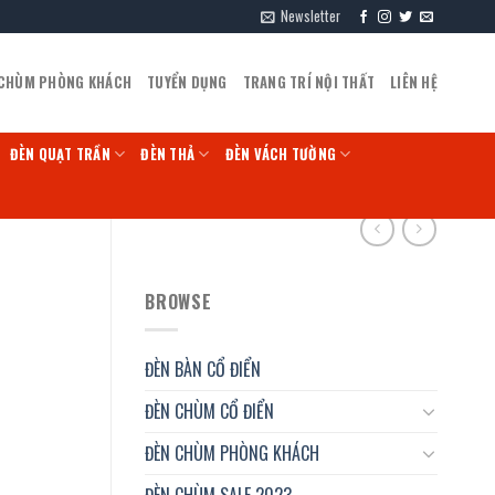
Newsletter
 CHÙM PHÒNG KHÁCH
TUYỂN DỤNG
TRANG TRÍ NỘI THẤT
LIÊN HỆ
ĐÈN QUẠT TRẦN
ĐÈN THẢ
ĐÈN VÁCH TƯỜNG
BROWSE
ĐÈN BÀN CỔ ĐIỂN
ĐÈN CHÙM CỔ ĐIỂN
ĐÈN CHÙM PHÒNG KHÁCH
ĐÈN CHÙM SALE 2023