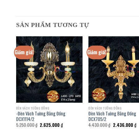
SẢN PHẨM TƯƠNG TỰ
Giảm giá!
Giảm giá!
ĐÈN VÁCH TƯỜNG ĐỒNG
ĐÈN VÁCH TƯỜNG ĐỒNG
-Đèn Vách Tường Bằng Đồng
Đèn Vách Tường Bằng Đồng
712/1
DCX1114/2
DCX705/2
Giá
Giá
Giá
G
5.250.000
₫
2.625.000
₫
4.430.000
₫
2.436.000
₫
gốc
hiện
gốc
h
là:
tại
là:
t
.000 ₫.
5.250.000 ₫.
là:
4.430.000 ₫.
là