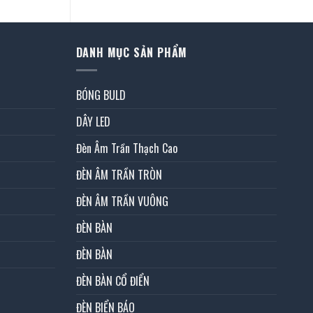
DANH MỤC SẢN PHẨM
BÓNG BULD
DÂY LED
Đèn Âm Trần Thạch Cao
ĐÈN ÂM TRẦN TRÒN
ĐÈN ÂM TRẦN VUÔNG
ĐÈN BÀN
ĐÈN BÀN
ĐÈN BÀN CỔ ĐIỂN
ĐÈN BIỂN BÁO