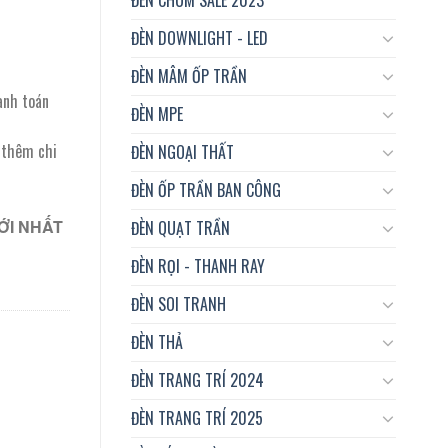
ĐÈN DOWNLIGHT - LED
ĐÈN MÂM ỐP TRẦN
anh toán
ĐÈN MPE
t thêm chi
ĐÈN NGOẠI THẤT
ĐÈN ỐP TRẦN BAN CÔNG
ỚI NHẤT
ĐÈN QUẠT TRẦN
ĐÈN RỌI - THANH RAY
ĐÈN SOI TRANH
ĐÈN THẢ
ĐÈN TRANG TRÍ 2024
ĐÈN TRANG TRÍ 2025