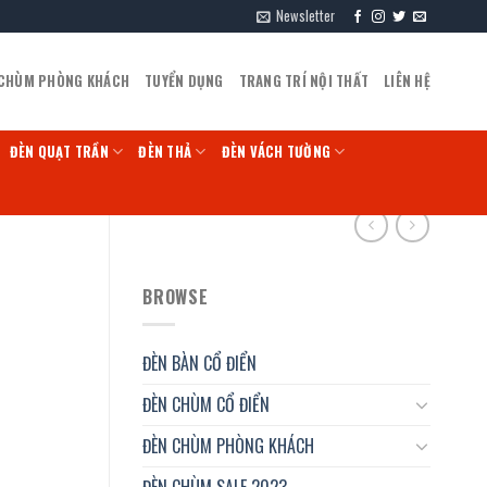
Newsletter
 CHÙM PHÒNG KHÁCH
TUYỂN DỤNG
TRANG TRÍ NỘI THẤT
LIÊN HỆ
ĐÈN QUẠT TRẦN
ĐÈN THẢ
ĐÈN VÁCH TƯỜNG
BROWSE
ĐÈN BÀN CỔ ĐIỂN
ĐÈN CHÙM CỔ ĐIỂN
ĐÈN CHÙM PHÒNG KHÁCH
ĐÈN CHÙM SALE 2023