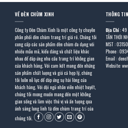
VỀ ĐÈN CHÙM XINH
THÔNG TIN
Công ty Đèn Chùm Xinh là một công ty chuyên
Địa Chỉ
: 49
phân phối đèn chùm trang trí giá rẻ. Chúng tôi
TÂN THỚI N
cung cấp các sản phẩm đèn chùm đa dạng với
MST : 0315
nhiều mẫu mã, kiểu dáng và chất liệu khác
Phone : 093
nhau để đáp ứng nhu cầu trang trí không gian
Email : den
của khách hàng. Với cam kết mang đến những
Website: ww
sản phẩm chất lượng và giá cả hợp lý, chúng
tôi luôn nỗ lực để đáp ứng sự hài lòng của
khách hàng. Với đội ngũ nhân viên nhiệt huyết,
chúng tôi mong muốn mang đến một không
gian sống và làm việc thú vị và ấn tượng qua
ánh sáng lung linh từ đèn chùm trang trí của
chúng tôi.