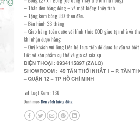
– Bóng E27 x 1 Bóng (dễ dàng thay thế khi hư hỏng)
2.030.000 ₫.
là:
– Thân đèn bằng đồng – và mặt kiếng thủy tinh
1.015.000 ₫.
– Tặng kèm bóng LED theo đèn.
– Bảo hành 36 tháng.
– Giao hàng toàn quốc với hình thức COD giao tận nhà và th
khi nhận được hàng
– Quý khách vui lòng Liên hệ trực tiếp để được tư vấn và biế
tiết về sản phẩm cụ thể và giá cả của sp
ĐIỆN THOẠI : 0934115897 (ZALO)
SHOWROOM : 49 TÂN THỚI NHẤT 1 – P. TÂN TH
– QUẬN 12 – TP HỒ CHÍ MINH
Lượt Xem :
166
Danh mục:
Đèn vách tường đồng