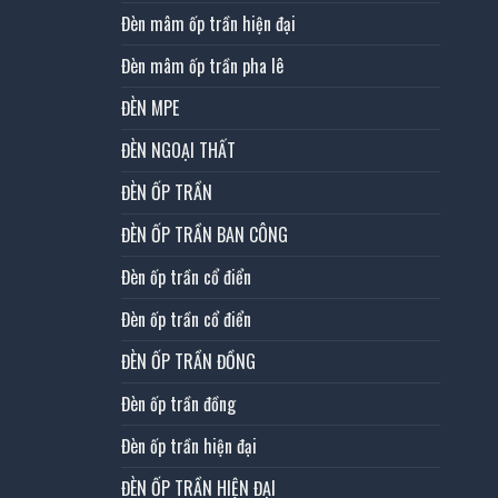
Đèn mâm ốp trần hiện đại
Đèn mâm ốp trần pha lê
ĐÈN MPE
ĐÈN NGOẠI THẤT
ĐÈN ỐP TRẦN
ĐÈN ỐP TRẦN BAN CÔNG
Đèn ốp trần cổ điển
Đèn ốp trần cổ điển
ĐÈN ỐP TRẦN ĐỒNG
Đèn ốp trần đồng
Đèn ốp trần hiện đại
ĐÈN ỐP TRẦN HIỆN ĐẠI