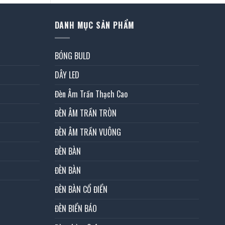
DANH MỤC SẢN PHẨM
BÓNG BULD
DÂY LED
Đèn Âm Trần Thạch Cao
ĐÈN ÂM TRẦN TRÒN
ĐÈN ÂM TRẦN VUÔNG
ĐÈN BÀN
ĐÈN BÀN
ĐÈN BÀN CỔ ĐIỂN
ĐÈN BIỂN BÁO