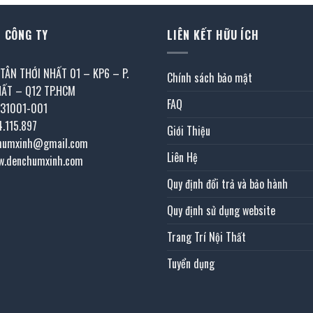
 CÔNG TY
LIÊN KẾT HỮU ÍCH
 TÂN THỚI NHẤT 01 – KP6 – P.
Chính sách bảo mật
HẤT – Q12 TP.HCM
FAQ
031001-001
4.115.897
Giới Thiệu
chumxinh@gmail.com
Liên Hệ
w.denchumxinh.com
Quy định đổi trả và bảo hành
Quy định sử dụng website
Trang Trí Nội Thất
Tuyển dụng