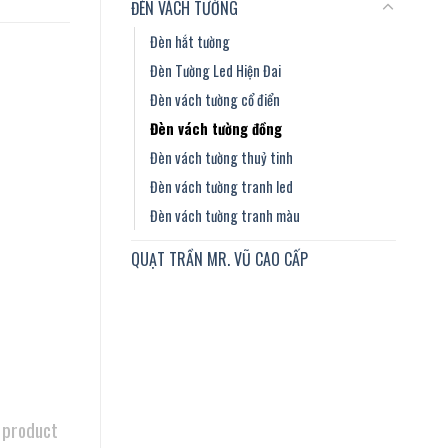
ĐÈN VÁCH TƯỜNG
Đèn hắt tường
Đèn Tường Led Hiện Đai
Đèn vách tường cổ điển
Đèn vách tường đồng
Đèn vách tường thuỷ tinh
Đèn vách tường tranh led
Đèn vách tường tranh màu
QUẠT TRẦN MR. VŨ CAO CẤP
 product