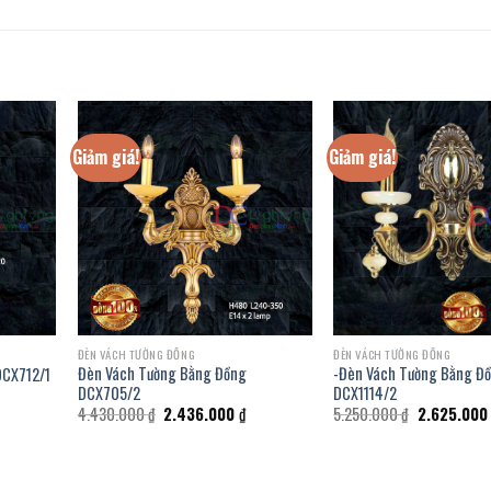
Giảm giá!
Giảm giá!
ĐÈN VÁCH TƯỜNG ĐỒNG
ĐÈN VÁCH TƯỜNG ĐỒNG
Đèn Vách Tường Bằng Đồng
-Đèn Vách Tường Bằng Đ
DCX712/1
DCX705/2
DCX1114/2
á
ện
Giá
Giá
Giá
4.430.000
₫
2.436.000
₫
5.250.000
₫
2.625.00
i
gốc
hiện
gốc
là:
tại
là:
123.000 ₫.
4.430.000 ₫.
là:
5.250.000 ₫
2.436.000 ₫.