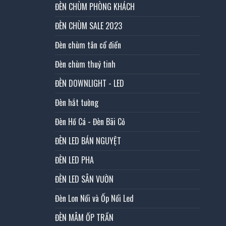
ĐÈN CHÙM PHÒNG KHÁCH
ĐÈN CHÙM SALE 2023
Đèn chùm tân cổ điển
Đèn chùm thuỷ tinh
ĐÈN DOWNLIGHT - LED
Đèn hắt tường
Đèn Hồ Cá - Đèn Bãi Cỏ
ĐÈN LED BÁN NGUYỆT
ĐÈN LED PHA
ĐÈN LED SÂN VƯỜN
Đèn Lon Nổi và Ốp Nổi Led
ĐÈN MÂM ỐP TRẦN