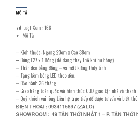
MÔ TẢ
Lượt Xem :
166
Mô Tả
– Kích thước: Ngang 23cm x Cao 38cm
– Bóng E27 x 1 Bóng (dễ dàng thay thế khi hư hỏng)
– Thân đèn bằng đồng – và mặt kiếng thủy tinh
– Tặng kèm bóng LED theo đèn.
– Bảo hành 36 tháng.
– Giao hàng toàn quốc với hình thức COD giao tận nhà và thanh
– Quý khách vui lòng Liên hệ trực tiếp để được tư vấn và biết th
ĐIỆN THOẠI : 0934115897 (ZALO)
SHOWROOM : 49 TÂN THỚI NHẤT 1 – P. TÂN THỚI 