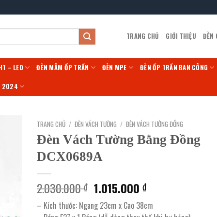
TRANG CHỦ
GIỚI THIỆU
ĐÈN
HT – LED
ĐÈN MÂM ỐP TRẦN
ĐÈN MPE
ĐÈN ỐP TRẦN BAN CÔNG
Í 2024
TRANG CHỦ
/
ĐÈN VÁCH TƯỜNG
/
ĐÈN VÁCH TƯỜNG ĐỒNG
Đèn Vách Tường Bằng Đồng
DCX0689A
Giá
Giá
2.030.000
1.015.000
₫
₫
gốc
hiện
– Kích thước: Ngang 23cm x Cao 38cm
là:
tại