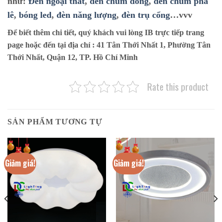
như:
Đèn ngoại thất
,
đèn chùm đồng
,
đèn chùm pha
lê
,
bóng led
,
đèn năng lượng
,
đèn trụ cổng
…vvv
Để biết thêm chi tiết, quý khách vui lòng IB trực tiếp trang
page hoặc đến tại địa chỉ :
41 Tân Thới Nhất 1, Phường Tân
Thới Nhất, Quận 12, TP. Hồ Chí Minh
Rate this product
SẢN PHẨM TƯƠNG TỰ
Giảm giá!
Giảm giá!