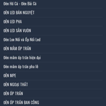
Đèn Hồ Cá - Đèn Bãi Cỏ
ĐÈN LED BÁN NGUYỆT
ĐÈN LED PHA
ĐÈN LED SÂN VƯỜN
Đèn Lon Nổi và Ốp Nổi Led
ĐÈN MÂM ỐP TRẦN
Đèn mâm ốp trần hiện đại
Đèn mâm ốp trần pha lê
ĐÈN MPE
ĐÈN NGOẠI THẤT
ĐÈN ỐP TRẦN
ĐÈN ỐP TRẦN BAN CÔNG