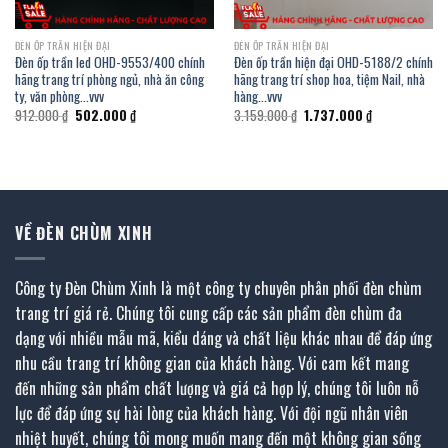
ĐÈN ỐP TRẦN HIỆN ĐẠI
ĐÈN ỐP TRẦN HIỆN ĐẠI
Đèn ốp trần led OHD-9553/400 chính
Đèn ốp trần hiện đại OHD-5188/2 chính
hãng trang trí phòng ngủ, nhà ăn công
hãng trang trí shop hoa, tiệm Nail, nhà
ty, văn phòng…vvv
hàng…vvv
Giá
Giá
Giá
Giá
912.000
₫
502.000
₫
3.159.000
₫
1.737.000
₫
gốc
hiện
gốc
hiện
là:
tại
là:
tại
912.000 ₫.
là:
3.159.000 ₫.
là:
502.000 ₫.
1.737.000 ₫.
VỀ ĐÈN CHÙM XINH
Công ty Đèn Chùm Xinh là một công ty chuyên phân phối đèn chùm
trang trí giá rẻ. Chúng tôi cung cấp các sản phẩm đèn chùm đa
dạng với nhiều mẫu mã, kiểu dáng và chất liệu khác nhau để đáp ứng
nhu cầu trang trí không gian của khách hàng. Với cam kết mang
đến những sản phẩm chất lượng và giá cả hợp lý, chúng tôi luôn nỗ
lực để đáp ứng sự hài lòng của khách hàng. Với đội ngũ nhân viên
nhiệt huyết, chúng tôi mong muốn mang đến một không gian sống