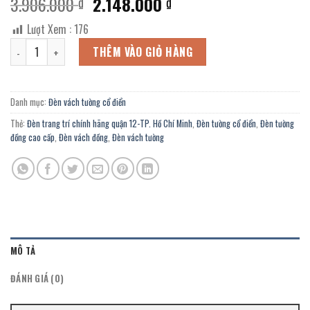
Giá
Giá
3.906.000
2.148.000
₫
₫
gốc
hiện
Lượt Xem :
176
là:
tại
Đèn vách đồng cổ điển VTĐ-6239/1 chính hãng trang trí Spa, Thẩm m
3.906.000 ₫.
là:
THÊM VÀO GIỎ HÀNG
2.148.000 ₫.
Danh mục:
Đèn vách tường cổ điển
Thẻ:
Đèn trang trí chính hãng quận 12-TP. Hồ Chí Minh
,
Đèn tường cổ điển
,
Đèn tường
đồng cao cấp
,
Đèn vách đồng
,
Đèn vách tường
MÔ TẢ
ĐÁNH GIÁ (0)