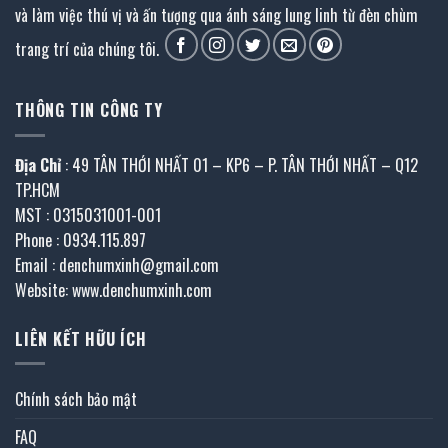
và làm việc thú vị và ấn tượng qua ánh sáng lung linh từ đèn chùm
trang trí của chúng tôi.
THÔNG TIN CÔNG TY
Địa Chỉ
: 49 TÂN THỚI NHẤT 01 – KP6 – P. TÂN THỚI NHẤT – Q12
TP.HCM
MST : 0315031001-001
Phone : 0934.115.897
Email : denchumxinh@gmail.com
Website: www.denchumxinh.com
LIÊN KẾT HỮU ÍCH
Chính sách bảo mật
FAQ