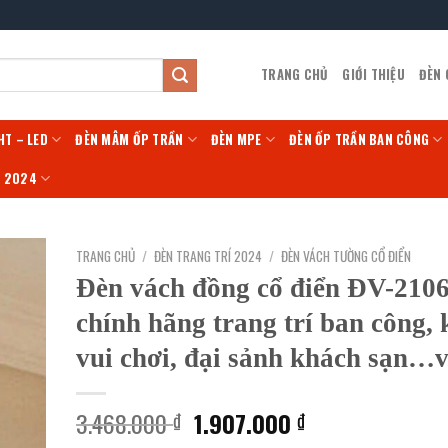
TRANG CHỦ
GIỚI THIỆU
ĐÈN
HT – LED
ĐÈN MÂM ỐP TRẦN
ĐÈN MPE
ĐÈN ỐP TRẦN BAN CÔNG
Í 2024
TRANG CHỦ
/
ĐÈN TRANG TRÍ 2024
/
ĐÈN VÁCH TƯỜNG CỔ ĐIỂN
Đèn vách đồng cổ điển ĐV-210
chính hãng trang trí ban công,
vui chơi, đại sảnh khách sạn…
Giá
Giá
3.468.000
1.907.000
₫
₫
gốc
hiện