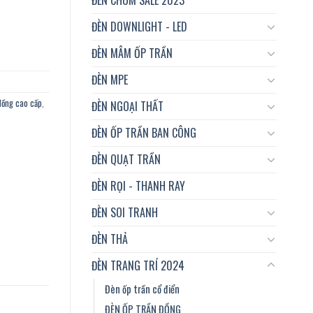
ng, khu vui chơi, đại sảnh khách sạn...vvv số lượng
ĐÈN DOWNLIGHT - LED
ĐÈN MÂM ỐP TRẦN
ĐÈN MPE
đồng cao cấp
,
ĐÈN NGOẠI THẤT
ĐÈN ỐP TRẦN BAN CÔNG
ĐÈN QUẠT TRẦN
ĐÈN RỌI - THANH RAY
ĐÈN SOI TRANH
ĐÈN THẢ
ĐÈN TRANG TRÍ 2024
Đèn ốp trần cổ điển
ĐÈN ỐP TRẦN ĐỒNG