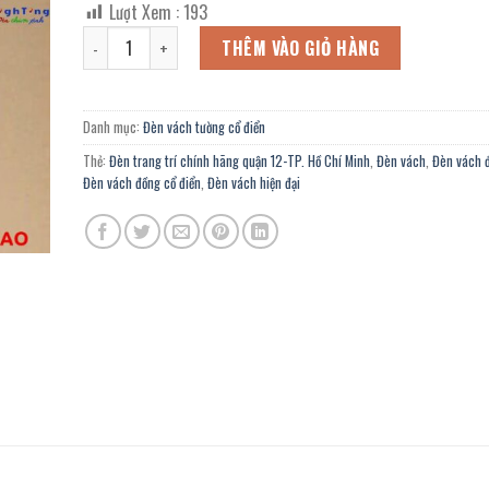
Lượt Xem :
193
là:
tại
Đèn vách đồng cổ điển ĐV-2106 chính hãng trang trí ban cô
3.468.000 ₫.
là:
THÊM VÀO GIỎ HÀNG
1.907.000 ₫.
Danh mục:
Đèn vách tường cổ điển
Thẻ:
Đèn trang trí chính hãng quận 12-TP. Hồ Chí Minh
,
Đèn vách
,
Đèn vách 
Đèn vách đồng cổ điển
,
Đèn vách hiện đại