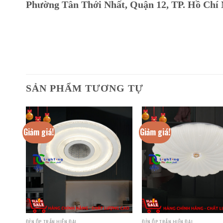
Phường Tân Thới Nhất, Quận 12, TP. Hồ Chí
SẢN PHẨM TƯƠNG TỰ
Giảm giá!
Giảm giá!
ĐÈN ỐP TRẦN HIỆN ĐẠI
ĐÈN ỐP TRẦN HIỆN ĐẠI