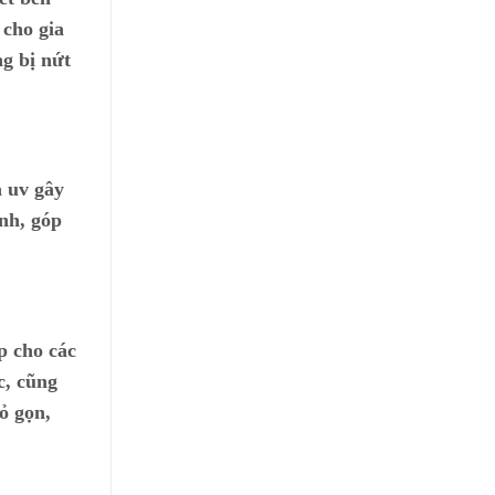
 cho gia
ng bị nứt
a uv gây
nh, góp
p cho các
c, cũng
ỏ gọn,