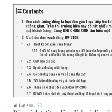
Contents
Đèn vách tường đồng là loại đèn gắn trực tiếp lên t
không gian. Trên thị trường hiện nay có rất nhiều m
quý khách hàng. Cùng ĐÈN CHÙM XINH tìm hiểu một t
Ưu điểm đèn vách đồng ĐV-2106:
Thiết kế đơn giản, sang trọng:
Thiết kế sang trọng với các họa tiết hoa văn được mài gi
đó mỗi chiếc đèn đều mang đến giá trị thẩm mỹ cao và có
Chất liệu cao cấp:
Nguồn ánh sáng chất lượng:
Có tính ứng dụng cao và dễ dàng lắp đặt:
Tiết kiệm điện năng và giá thành phù hợp:
Thông số kĩ thuật đèn vách đồng ĐV-2106:
Để biết thêm chi tiết, quý khách vui lòng IB trực tiếp trang p
Lượt Xem :
193