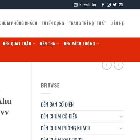
Newsletter
 CHÙM PHÒNG KHÁCH
TUYỂN DỤNG
TRANG TRÍ NỘI THẤT
LIÊN HỆ
ĐÈN QUẠT TRẦN
ĐÈN THẢ
ĐÈN VÁCH TƯỜNG
BROWSE
6
 khu
ĐÈN BÀN CỔ ĐIỂN
vvv
ĐÈN CHÙM CỔ ĐIỂN
ĐÈN CHÙM PHÒNG KHÁCH
ĐÈN CHÙM SALE 2023