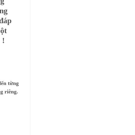
ng
ờng
 đáp
ột
 !
đến từng
g riêng.