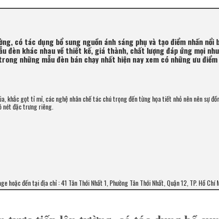
ường, có tác dụng bổ sung nguồn ánh sáng phụ và tạo điểm nhấn nổi 
ẫu đèn khác nhau về thiết kế, giá thành, chất lượng đáp ứng mọi nh
rong những mẫu đèn bán chạy nhất hiện nay xem có những ưu điểm 
ũa, khắc gọt tỉ mỉ, các nghệ nhân chế tác chú trọng đến từng họa tiết nhỏ nên nên sự đồ
 nét đặc trưng riêng.
age hoặc đến tại địa chỉ : 41 Tân Thới Nhất 1, Phường Tân Thới Nhất, Quận 12, TP. Hồ Chí 