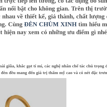
ắn trực tiếp lên tường, có tác dụng bổ su
n nổi bật cho không gian. Trên thị trư
nhau về thiết kế, giá thành, chất lượng
àng. Cùng
ĐÈN CHÙM XINH
tìm hiểu m
 hiện nay xem có những ưu điểm gì nhé
mài giũa, khắc gọt tỉ mỉ, các nghệ nhân chế tác chú trọng 
c đèn đều mang đến giá trị thẩm mỹ cao và có nét đặc trưn