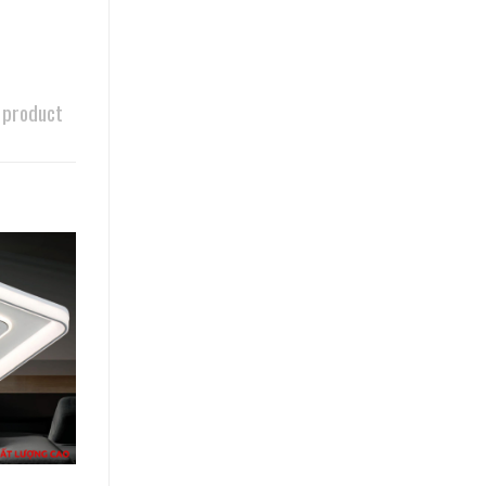
 product