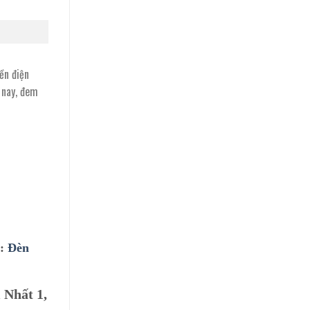
ền điện
 nay, đem
ư:
Đèn
 Nhất 1,