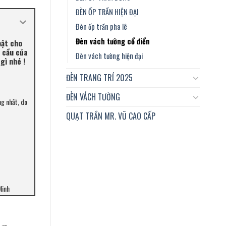
ĐÈN ỐP TRẦN HIỆN ĐẠI
Đèn ốp trần pha lê
Đèn vách tường cổ điển
bật cho
u cầu của
Đèn vách tường hiện đại
gì nhé !
ĐÈN TRANG TRÍ 2025
ĐÈN VÁCH TƯỜNG
ng nhất, do
QUẠT TRẦN MR. VŨ CAO CẤP
Minh