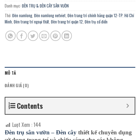
Danh mục:
ĐÈN TRỤ & ĐÈN CÂY SÂN VƯỜN
Thẻ:
Đèn namlong
,
Đèn namlong netviet
,
Đèn trang trí chính hãng quận 12-TP. Hồ Chí
Minh
,
Đèn trang trí ngoại thất
,
Đèn trang trí quận 12
,
Đèn trụ cổ điển
MÔ TẢ
ĐÁNH GIÁ (0)
Contents
Lượt Xem :
144
Đèn trụ sân vườn – Đèn cây
thiết kế chuyên dụng
sử dụng trang trí và chiếu sáng cho các không