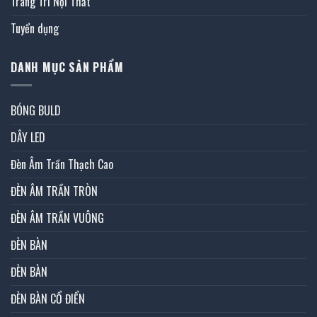
Trang Trí Nội Thất
Tuyển dụng
DANH MỤC SẢN PHẨM
BÓNG BULD
DÂY LED
Đèn Âm Trần Thạch Cao
ĐÈN ÂM TRẦN TRÒN
ĐÈN ÂM TRẦN VUÔNG
ĐÈN BÀN
ĐÈN BÀN
ĐÈN BÀN CỔ ĐIỂN