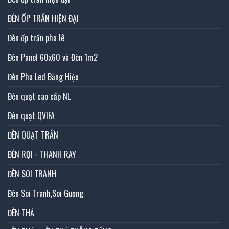
ĐÈN ỐP TRẦN HIỆN ĐẠI
Đèn ốp trần pha lê
Đèn Panel 60x60 và Đèn 1m2
Đèn Pha Led Bảng Hiệu
Đèn quạt cao cấp NL
Đèn quạt QVIFA
ĐÈN QUẠT TRẦN
ĐÈN RỌI - THANH RAY
ĐÈN SOI TRANH
Đèn Soi Tranh,Soi Gương
ĐÈN THẢ