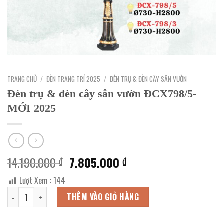
TRANG CHỦ
/
ĐÈN TRANG TRÍ 2025
/
ĐÈN TRỤ & ĐÈN CÂY SÂN VƯỜN
Đèn trụ & đèn cây sân vườn ĐCX798/5-
MỚI 2025
Giá
Giá
14.190.000
7.805.000
₫
₫
gốc
hiện
Lượt Xem :
144
là:
tại
Đèn trụ & đèn cây sân vườn ĐCX798/5-MỚI 2025 số lượng
14.190.000 ₫.
là:
THÊM VÀO GIỎ HÀNG
7.805.000 ₫.