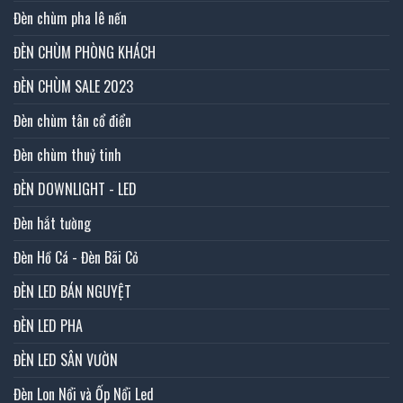
Đèn chùm pha lê nến
ĐÈN CHÙM PHÒNG KHÁCH
ĐÈN CHÙM SALE 2023
Đèn chùm tân cổ điển
Đèn chùm thuỷ tinh
ĐÈN DOWNLIGHT - LED
Đèn hắt tường
Đèn Hồ Cá - Đèn Bãi Cỏ
ĐÈN LED BÁN NGUYỆT
ĐÈN LED PHA
ĐÈN LED SÂN VƯỜN
Đèn Lon Nổi và Ốp Nổi Led