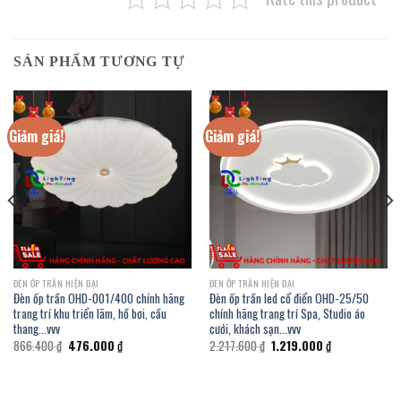
SẢN PHẨM TƯƠNG TỰ
Giảm giá!
Giảm giá!
ĐÈN ỐP TRẦN HIỆN ĐẠI
ĐÈN ỐP TRẦN HIỆN ĐẠI
Đèn ốp trần OHD-001/400 chính hãng
Đèn ốp trần led cổ điển OHD-25/50
trang trí khu triển lãm, hồ bơi, cầu
chính hãng trang trí Spa, Studio áo
thang…vvv
cưới, khách sạn…vvv
Giá
Giá
Giá
Giá
866.400
₫
476.000
₫
2.217.600
₫
1.219.000
₫
gốc
hiện
gốc
hiện
là:
tại
là:
tại
866.400 ₫.
là:
2.217.600 ₫.
là:
.
476.000 ₫.
1.219.000 ₫.