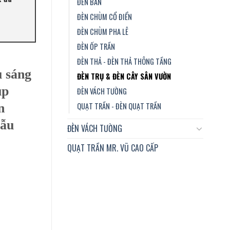
ĐÈN BÀN
ĐÈN CHÙM CỔ ĐIỂN
ĐÈN CHÙM PHA LÊ
ĐÈN ỐP TRẦN
ĐÈN THẢ - ĐÈN THẢ THÔNG TẦNG
u sáng
ĐÈN TRỤ & ĐÈN CÂY SÂN VƯỜN
úp
ĐÈN VÁCH TƯỜNG
QUẠT TRẦN - ĐÈN QUẠT TRẦN
n
mẫu
ĐÈN VÁCH TƯỜNG
QUẠT TRẦN MR. VŨ CAO CẤP