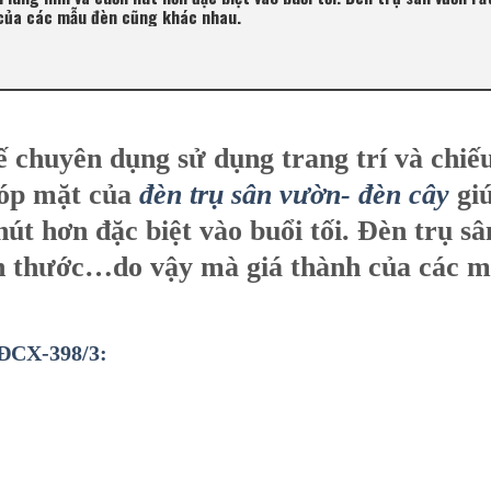
 của các mẫu đèn cũng khác nhau.
ế chuyên dụng sử dụng trang trí và chiế
góp mặt của
đèn trụ sân vườn- đèn cây
gi
út hơn đặc biệt vào buổi tối. Đèn trụ sâ
ch thước…do vậy mà giá thành của các 
 ĐCX-398/3: