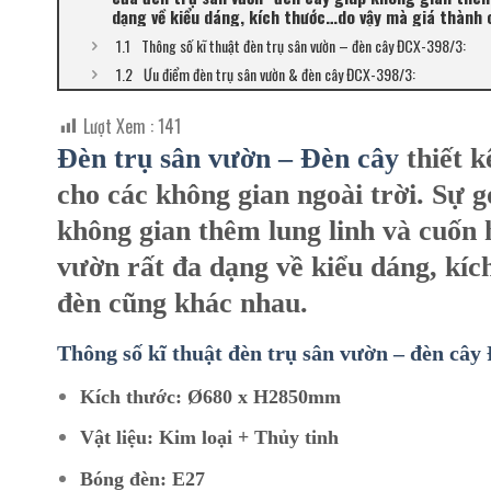
dạng về kiểu dáng, kích thước…do vậy mà giá thành
Thông số kĩ thuật đèn trụ sân vườn – đèn cây ĐCX-398/3:
Ưu điểm đèn trụ sân vườn & đèn cây ĐCX-398/3:
Lượt Xem :
141
Đèn trụ sân vườn – Đèn cây
thiết k
cho các không gian ngoài trời. Sự 
không gian thêm lung linh và cuốn h
vườn rất đa dạng về kiểu dáng, kí
đèn cũng khác nhau.
Thông số kĩ thuật đèn trụ sân vườn – đèn cây
Kích thước: Ø680 x H2850mm
Vật liệu: Kim loại + Thủy tinh
Bóng đèn: E27