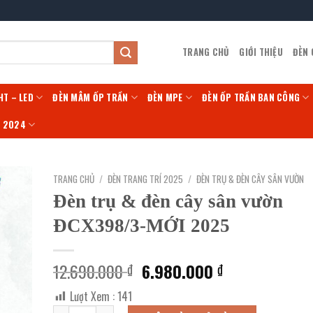
TRANG CHỦ
GIỚI THIỆU
ĐÈN
HT – LED
ĐÈN MÂM ỐP TRẦN
ĐÈN MPE
ĐÈN ỐP TRẦN BAN CÔNG
Í 2024
TRANG CHỦ
/
ĐÈN TRANG TRÍ 2025
/
ĐÈN TRỤ & ĐÈN CÂY SÂN VƯỜN
Đèn trụ & đèn cây sân vườn
ĐCX398/3-MỚI 2025
Giá
Giá
12.690.000
6.980.000
₫
₫
gốc
hiện
Lượt Xem :
141
là:
tại
Đèn trụ & đèn cây sân vườn ĐCX398/3-MỚI 2025 số lượng