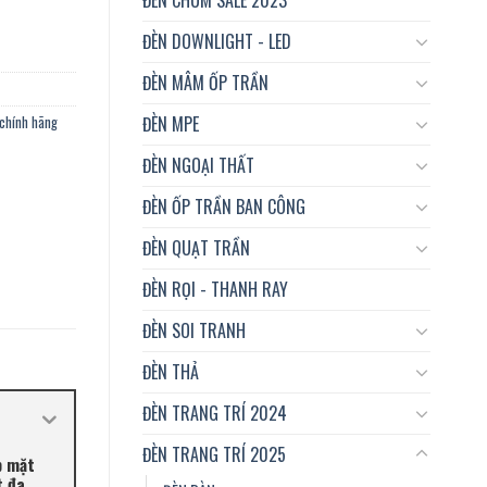
ĐÈN DOWNLIGHT - LED
ĐÈN MÂM ỐP TRẦN
ĐÈN MPE
 chính hãng
ĐÈN NGOẠI THẤT
ĐÈN ỐP TRẦN BAN CÔNG
ĐÈN QUẠT TRẦN
ĐÈN RỌI - THANH RAY
ĐÈN SOI TRANH
ĐÈN THẢ
ĐÈN TRANG TRÍ 2024
ĐÈN TRANG TRÍ 2025
p mặt
t đa