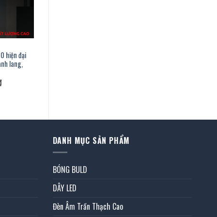
0 hiện đại
ành lang,
Giá
₫
hiện
tại
là:
1.733.000 ₫.
DANH MỤC SẢN PHẨM
BÓNG BULD
DÂY LED
Đèn Âm Trần Thạch Cao