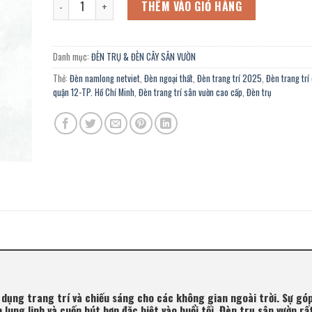
12.690.000 ₫.
là:
THÊM VÀO GIỎ HÀNG
6.980.000 ₫.
Danh mục:
ĐÈN TRỤ & ĐÈN CÂY SÂN VƯỜN
Thẻ:
Đèn namlong netviet
,
Đèn ngoại thất
,
Đèn trang trí 2025
,
Đèn trang trí
quận 12-TP. Hồ Chí Minh
,
Đèn trang trí sân vườn cao cấp
,
Đèn trụ
 dụng trang trí và chiếu sáng cho các không gian ngoài trời. Sự gó
ung linh và cuốn hút hơn đặc biệt vào buổi tối. Đèn trụ sân vườn rấ