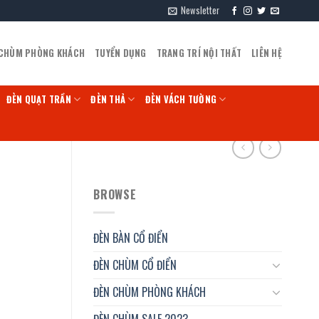
Newsletter
 CHÙM PHÒNG KHÁCH
TUYỂN DỤNG
TRANG TRÍ NỘI THẤT
LIÊN HỆ
ĐÈN QUẠT TRẦN
ĐÈN THẢ
ĐÈN VÁCH TƯỜNG
BROWSE
ĐÈN BÀN CỔ ĐIỂN
ĐÈN CHÙM CỔ ĐIỂN
ĐÈN CHÙM PHÒNG KHÁCH
ĐÈN CHÙM SALE 2023