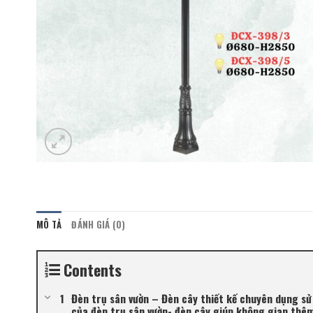
MÔ TẢ
ĐÁNH GIÁ (0)
Contents
Đèn trụ sân vườn – Đèn cây thiết kế chuyên dụng sử
của đèn trụ sân vườn- đèn cây giúp không gian thêm l