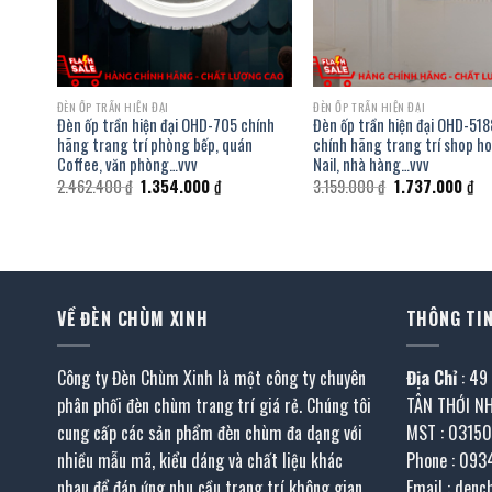
ĐÈN ỐP TRẦN HIỆN ĐẠI
ĐÈN ỐP TRẦN HIỆN ĐẠI
-
Đèn ốp trần hiện đại OHD-705 chính
Đèn ốp trần hiện đại OHD-518
ạn,
hãng trang trí phòng bếp, quán
chính hãng trang trí shop ho
vvv
Coffee, văn phòng…vvv
Nail, nhà hàng…vvv
Giá
Giá
Giá
Gi
2.462.400
₫
1.354.000
₫
3.159.000
₫
1.737.000
₫
gốc
hiện
gốc
hiệ
là:
tại
là:
tại
2.462.400 ₫.
là:
3.159.000 ₫.
là:
 ₫.
1.354.000 ₫.
1.7
VỀ ĐÈN CHÙM XINH
THÔNG TIN
Công ty Đèn Chùm Xinh là một công ty chuyên
Địa Chỉ
: 49
phân phối đèn chùm trang trí giá rẻ. Chúng tôi
TÂN THỚI N
cung cấp các sản phẩm đèn chùm đa dạng với
MST : 0315
nhiều mẫu mã, kiểu dáng và chất liệu khác
Phone : 093
nhau để đáp ứng nhu cầu trang trí không gian
Email : den