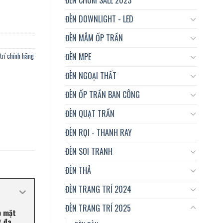
ĐÈN DOWNLIGHT - LED
ĐÈN MÂM ỐP TRẦN
ĐÈN MPE
trí chính hãng
ĐÈN NGOẠI THẤT
ĐÈN ỐP TRẦN BAN CÔNG
ĐÈN QUẠT TRẦN
ĐÈN RỌI - THANH RAY
ĐÈN SOI TRANH
ĐÈN THẢ
ĐÈN TRANG TRÍ 2024
ĐÈN TRANG TRÍ 2025
p mặt
t đa