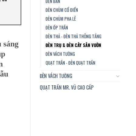
ĐÈN BÀN
ĐÈN CHÙM CỔ ĐIỂN
ĐÈN CHÙM PHA LÊ
ĐÈN ỐP TRẦN
ĐÈN THẢ - ĐÈN THẢ THÔNG TẦNG
u sáng
ĐÈN TRỤ & ĐÈN CÂY SÂN VƯỜN
úp
ĐÈN VÁCH TƯỜNG
QUẠT TRẦN - ĐÈN QUẠT TRẦN
n
mẫu
ĐÈN VÁCH TƯỜNG
QUẠT TRẦN MR. VŨ CAO CẤP