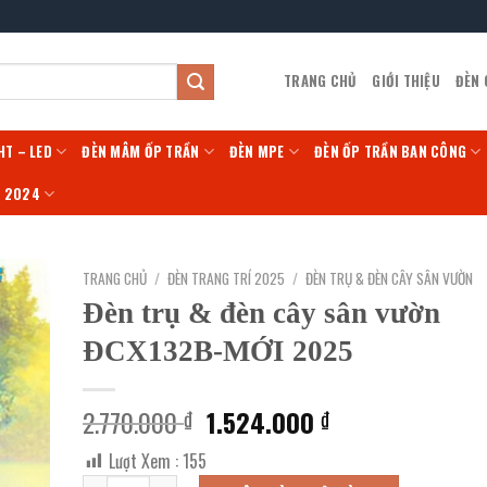
TRANG CHỦ
GIỚI THIỆU
ĐÈN
HT – LED
ĐÈN MÂM ỐP TRẦN
ĐÈN MPE
ĐÈN ỐP TRẦN BAN CÔNG
Í 2024
TRANG CHỦ
/
ĐÈN TRANG TRÍ 2025
/
ĐÈN TRỤ & ĐÈN CÂY SÂN VƯỜN
Đèn trụ & đèn cây sân vườn
ĐCX132B-MỚI 2025
Giá
Giá
2.770.000
1.524.000
₫
₫
gốc
hiện
Lượt Xem :
155
là:
tại
Đèn trụ & đèn cây sân vườn ĐCX132B-MỚI 2025 số lượng