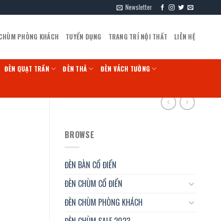
Newsletter
 CHÙM PHÒNG KHÁCH
TUYỂN DỤNG
TRANG TRÍ NỘI THẤT
LIÊN HỆ
ĐÈN QUẠT TRẦN
ĐÈN THẢ
ĐÈN VÁCH TƯỜNG
BROWSE
ĐÈN BÀN CỔ ĐIỂN
ĐÈN CHÙM CỔ ĐIỂN
ĐÈN CHÙM PHÒNG KHÁCH
ĐÈN CHÙM SALE 2023