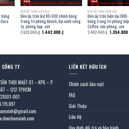
ĐÈN ỐP TRẦN HIỆN ĐẠI
ĐÈN ỐP TRẦN HIỆN ĐẠI
h hãng
Đèn ốp trần led KO-630 chính hãng
Đèn ốp trần hiện đại OHD
, Gara
trang trí phòng khách, đại sảnh công
hãng trang trí phòng bếp
ty, phòng họp…vvv
Coffee, văn phòng…vvv
á
Giá
Giá
Giá
2.622.000
₫
1.442.000
₫
2.462.400
₫
1.354.000
ện
gốc
hiện
gốc
i
là:
tại
là:
2.622.000 ₫.
là:
2.462.400 ₫
442.000 ₫.
1.442.000 ₫.
 CÔNG TY
LIÊN KẾT HỮU ÍCH
 TÂN THỚI NHẤT 01 – KP6 – P.
Chính sách bảo mật
HẤT – Q12 TP.HCM
FAQ
031001-001
4.115.897
Giới Thiệu
chumxinh@gmail.com
Liên Hệ
w.denchumxinh.com
Quy định đổi trả và bảo hành