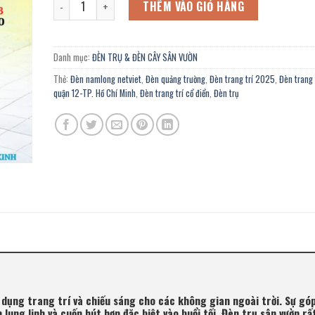
2.770.000 ₫.
là:
THÊM VÀO GIỎ HÀNG
1.524.000 ₫.
Danh mục:
ĐÈN TRỤ & ĐÈN CÂY SÂN VƯỜN
Thẻ:
Đèn namlong netviet
,
Đèn quảng trường
,
Đèn trang trí 2025
,
Đèn trang 
quận 12-TP. Hồ Chí Minh
,
Đèn trang trí cổ điển
,
Đèn trụ
 dụng trang trí và chiếu sáng cho các không gian ngoài trời. Sự gó
ung linh và cuốn hút hơn đặc biệt vào buổi tối. Đèn trụ sân vườn rấ