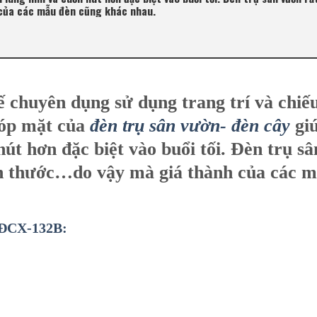
 của các mẫu đèn cũng khác nhau.
ế chuyên dụng sử dụng trang trí và chiế
góp mặt của
đèn trụ sân vườn- đèn cây
gi
út hơn đặc biệt vào buổi tối. Đèn trụ sâ
ch thước…do vậy mà giá thành của các 
y ĐCX-132B: