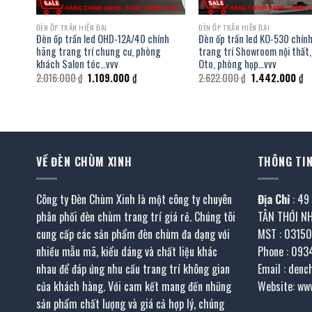
ĐÈN ỐP TRẦN HIỆN ĐẠI
ĐÈN ỐP TRẦN HIỆN ĐẠI
hãng
Đèn ốp trần led OHD-12A/40 chính
Đèn ốp trần led KO-530 chín
 bệnh
hãng trang trí chung cư, phòng
trang trí Showroom nội thất
khách Salon tóc…vvv
Oto, phòng họp…vvv
Giá
Giá
Giá
Gi
2.016.000
₫
1.109.000
₫
2.622.000
₫
1.442.000
₫
gốc
hiện
gốc
hi
là:
tại
là:
tạ
2.016.000 ₫.
là:
2.622.000 ₫.
là:
.000 ₫.
1.109.000 ₫.
1.
VỀ ĐÈN CHÙM XINH
THÔNG TIN
Công ty Đèn Chùm Xinh là một công ty chuyên
Địa Chỉ
: 49
phân phối đèn chùm trang trí giá rẻ. Chúng tôi
TÂN THỚI N
cung cấp các sản phẩm đèn chùm đa dạng với
MST : 0315
nhiều mẫu mã, kiểu dáng và chất liệu khác
Phone : 093
nhau để đáp ứng nhu cầu trang trí không gian
Email : den
của khách hàng. Với cam kết mang đến những
Website: ww
sản phẩm chất lượng và giá cả hợp lý, chúng