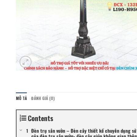
MÔ TẢ
ĐÁNH GIÁ (0)
Contents
Đèn trụ sân vườn – Đèn cây thiết kế chuyên dụng sử
của đèn trụ sân vườn- đèn cây giúp không gian thêm l