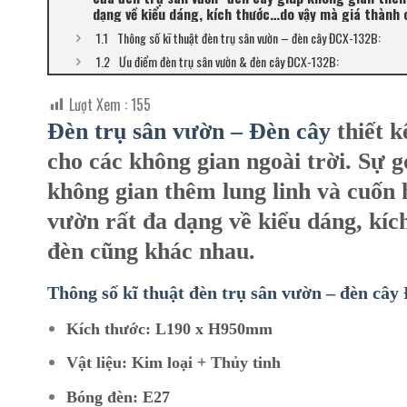
dạng về kiểu dáng, kích thước…do vậy mà giá thành
Thông số kĩ thuật đèn trụ sân vườn – đèn cây ĐCX-132B:
Ưu điểm đèn trụ sân vườn & đèn cây ĐCX-132B:
Lượt Xem :
155
Đèn trụ sân vườn – Đèn cây
thiết k
cho các không gian ngoài trời. Sự 
không gian thêm lung linh và cuốn h
vườn rất đa dạng về kiểu dáng, kí
đèn cũng khác nhau.
Thông số kĩ thuật đèn trụ sân vườn – đèn câ
Kích thước: L190 x H950mm
Vật liệu: Kim loại + Thủy tinh
Bóng đèn: E27