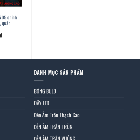
-705 chính
, quán
Giá
₫
hiện
tại
.
là:
1.354.000 ₫.
DANH MỤC SẢN PHẨM
BÓNG BULD
DÂY LED
Đèn Âm Trần Thạch Cao
ĐÈN ÂM TRẦN TRÒN
ĐÈN ÂM TRẦN VUÔNG