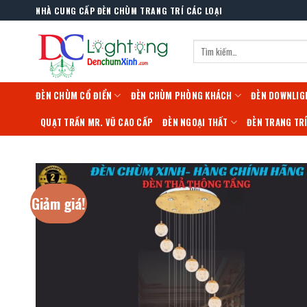
Skip
NHÀ CUNG CẤP ĐÈN CHÙM TRANG TRÍ CÁC LOẠI
to
content
Tìm
kiếm:
ĐÈN CHÙM CỔ ĐIỂN
ĐÈN CHÙM PHÒNG KHÁCH
ĐÈN DOWNLIG
QUẠT TRẦN MR. VŨ CAO CẤP
ĐÈN NGOẠI THẤT
ĐÈN TRANG TR
Giảm giá!