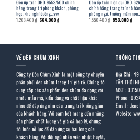
Đèn ốp trần OHD-9553/500 chính
Đèn ốp trần hiện đại OHD-6
hãng trang trí phòng khách, phòng
chính hãng trang trí nhà hà
họp, khu nghỉ dưỡng…vvv
phòng ngủ, trường mầm non
n
Giá
Giá
Giá
Giá
1.208.400
₫
664.000
₫
1.550.400
₫
853.000
₫
gốc
hiện
gốc
hiện
là:
tại
là:
tại
914.000 ₫.
1.208.400 ₫.
là:
1.550.400 ₫.
là:
664.000 ₫.
853.
VỀ ĐÈN CHÙM XINH
THÔNG TIN
Công ty Đèn Chùm Xinh là một công ty chuyên
Địa Chỉ
: 49
phân phối đèn chùm trang trí giá rẻ. Chúng tôi
TÂN THỚI N
cung cấp các sản phẩm đèn chùm đa dạng với
MST : 0315
nhiều mẫu mã, kiểu dáng và chất liệu khác
Phone : 093
nhau để đáp ứng nhu cầu trang trí không gian
Email : den
của khách hàng. Với cam kết mang đến những
Website: ww
sản phẩm chất lượng và giá cả hợp lý, chúng
tôi luôn nỗ lực để đáp ứng sự hài lòng của
khách hàng. Với đội ngũ nhân viên nhiệt huyết,