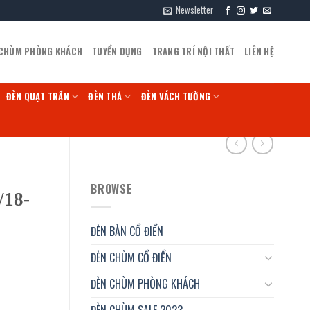
Newsletter
 CHÙM PHÒNG KHÁCH
TUYỂN DỤNG
TRANG TRÍ NỘI THẤT
LIÊN HỆ
ĐÈN QUẠT TRẦN
ĐÈN THẢ
ĐÈN VÁCH TƯỜNG
G
BROWSE
/18-
ĐÈN BÀN CỔ ĐIỂN
ĐÈN CHÙM CỔ ĐIỂN
ĐÈN CHÙM PHÒNG KHÁCH
ĐÈN CHÙM SALE 2023