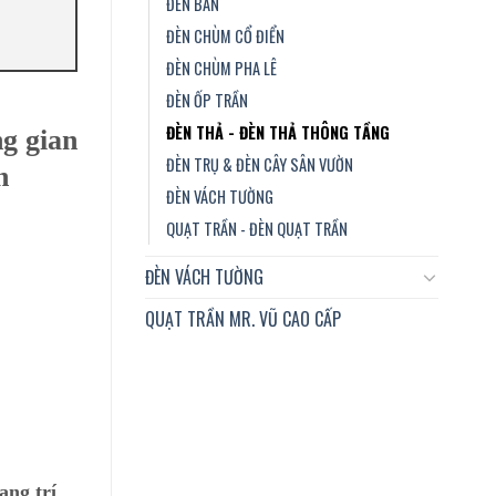
ĐÈN BÀN
ĐÈN CHÙM CỔ ĐIỂN
ĐÈN CHÙM PHA LÊ
ĐÈN ỐP TRẦN
ĐÈN THẢ - ĐÈN THẢ THÔNG TẦNG
ng gian
ĐÈN TRỤ & ĐÈN CÂY SÂN VƯỜN
n
ĐÈN VÁCH TƯỜNG
QUẠT TRẦN - ĐÈN QUẠT TRẦN
ĐÈN VÁCH TƯỜNG
QUẠT TRẦN MR. VŨ CAO CẤP
ang trí