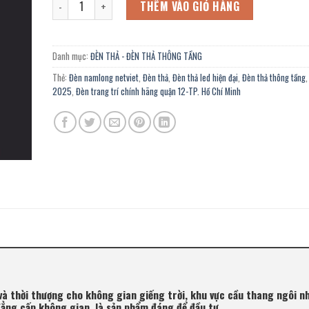
9.230.000 ₫.
là:
THÊM VÀO GIỎ HÀNG
5.077.000 ₫.
Danh mục:
ĐÈN THẢ - ĐÈN THẢ THÔNG TẦNG
Thẻ:
Đèn namlong netviet
,
Đèn thả
,
Đèn thả led hiện đại
,
Đèn thả thông tầng
2025
,
Đèn trang trí chính hãng quận 12-TP. Hồ Chí Minh
 và thời thượng cho không gian giếng trời, khu vực cầu thang ngôi n
ẳng cấp không gian, là sản phẩm đáng để đầu tư.