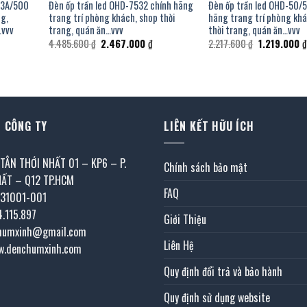
263A/500
Đèn ốp trần led OHD-7532 chính hãng
Đèn ốp trần led OHD-50/
ng,
trang trí phòng khách, shop thời
hãng trang trí phòng kh
…vvv
trang, quán ăn…vvv
thời trang, quán ăn…vvv
Giá
Giá
Giá
4.485.600
₫
2.467.000
₫
2.217.600
₫
1.219.000
₫
gốc
hiện
gốc
là:
tại
là:
4.485.600 ₫.
là:
2.217.600 ₫.
000 ₫.
2.467.000 ₫.
 CÔNG TY
LIÊN KẾT HỮU ÍCH
 TÂN THỚI NHẤT 01 – KP6 – P.
Chính sách bảo mật
HẤT – Q12 TP.HCM
FAQ
031001-001
4.115.897
Giới Thiệu
chumxinh@gmail.com
Liên Hệ
w.denchumxinh.com
Quy định đổi trả và bảo hành
Quy định sử dụng website