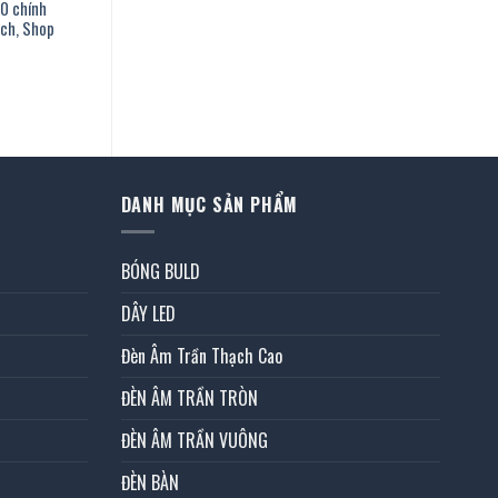
50 chính
ách, Shop
Giá
hiện
tại
là:
1.219.000 ₫.
DANH MỤC SẢN PHẨM
BÓNG BULD
DÂY LED
Đèn Âm Trần Thạch Cao
ĐÈN ÂM TRẦN TRÒN
ĐÈN ÂM TRẦN VUÔNG
ĐÈN BÀN