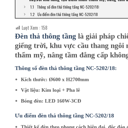
Thông số đèn thả thông tầng NC-5202/18:
Ưu điểm đèn thả thông tầng NC-5202/18
Lượt Xem :
158
Đèn
thả
thông
tầng
là giải pháp ch
giếng trời, khu vực cầu thang ngôi
thẩm mỹ, nâng tầm đẳng cấp không 
Thông số đèn thả thông tầng NC-5202/18:
Kích thước: Ø600 x H2700mm
Vật liệu: Kim loại + Pha lê
Bóng đèn: LED 160W-3CĐ
Ưu điểm đèn thả thông tầng NC-5202/18
Thiết kế đèn theo phong cách hiện đại, độc đáo 