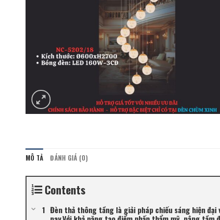
MÔ TẢ
ĐÁNH GIÁ (0)
Contents
Đèn thả thông tầng là giải pháp chiếu sáng hiện đại
nay.Với khả năng tạo điểm nhấn thẩm mỹ, nâng tầm đ