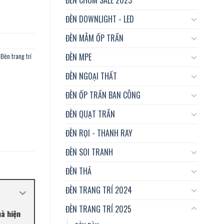
ĐÈN DOWNLIGHT - LED
ĐÈN MÂM ỐP TRẦN
ĐÈN MPE
,
Đèn trang trí
ĐÈN NGOẠI THẤT
ĐÈN ỐP TRẦN BAN CÔNG
ĐÈN QUẠT TRẦN
ĐÈN RỌI - THANH RAY
ĐÈN SOI TRANH
ĐÈN THẢ
ĐÈN TRANG TRÍ 2024
ĐÈN TRANG TRÍ 2025
hà hiện