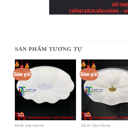
SẢN PHẨM TƯƠNG TỰ
Giảm giá!
Giảm giá!
ĐÈN ỐP TRẦN HIỆN ĐẠI
ĐÈN ỐP TRẦN HIỆN ĐẠI