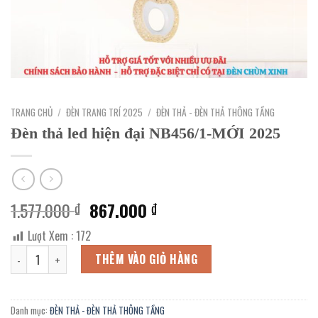
TRANG CHỦ
/
ĐÈN TRANG TRÍ 2025
/
ĐÈN THẢ - ĐÈN THẢ THÔNG TẦNG
Đèn thả led hiện đại NB456/1-MỚI 2025
Giá
Giá
1.577.000
867.000
₫
₫
gốc
hiện
Lượt Xem :
172
là:
tại
Đèn thả led hiện đại NB456/1-MỚI 2025 số lượng
1.577.000 ₫.
là:
THÊM VÀO GIỎ HÀNG
867.000 ₫.
Danh mục:
ĐÈN THẢ - ĐÈN THẢ THÔNG TẦNG