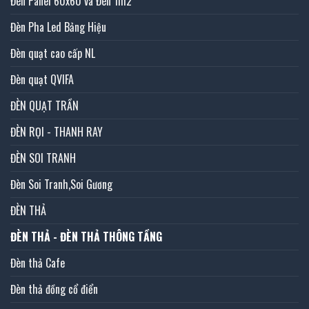
Đèn Panel 60x60 và Đèn 1m2
Đèn Pha Led Bảng Hiệu
Đèn quạt cao cấp NL
Đèn quạt QVIFA
ĐÈN QUẠT TRẦN
ĐÈN RỌI - THANH RAY
ĐÈN SOI TRANH
Đèn Soi Tranh,Soi Gương
ĐÈN THẢ
ĐÈN THẢ - ĐÈN THẢ THÔNG TẦNG
Đèn thả Cafe
Đèn thả đồng cổ điển