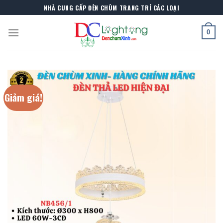
Skip
NHÀ CUNG CẤP ĐÈN CHÙM TRANG TRÍ CÁC LOẠI
to
content
0
Giảm giá!