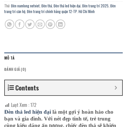
Thẻ:
Đèn namlong netviet
,
Đèn thả
,
Đèn thả led hiện đại
,
Đèn trang trí 2025
,
Đèn
trang trí căn hộ
,
Đèn trang trí chính hãng quận 12-TP. Hồ Chí Minh
MÔ TẢ
ĐÁNH GIÁ (0)
Contents
Lượt Xem :
172
Đèn thả led hiện đại
là một gợi ý hoàn hảo cho
bạn và gia đình. Với nét đẹp tinh tế, trẻ trung
cùng kiểu dáng ấn tượng, chiếc đèn thả sẽ khiến