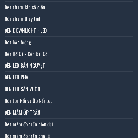
Đèn chùm tân cổ điển
Đèn chùm thuỷ tinh
ĐÈN DOWNLIGHT - LED
Đèn hắt tường
Đèn Hồ Cá - Đèn Bãi Cỏ
ĐÈN LED BÁN NGUYỆT
ĐÈN LED PHA
ĐÈN LED SÂN VƯỜN
Đèn Lon Nổi và Ốp Nổi Led
ĐÈN MÂM ỐP TRẦN
Đèn mâm ốp trần hiện đại
Đèn mâm ốp trần pha lê