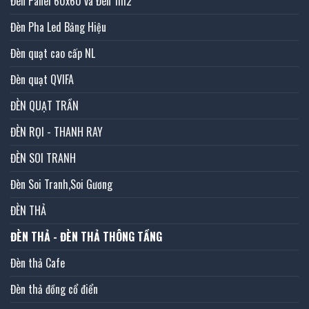
Đèn Panel 60x60 và Đèn 1m2
Đèn Pha Led Bảng Hiệu
Đèn quạt cao cấp NL
Đèn quạt QVIFA
ĐÈN QUẠT TRẦN
ĐÈN RỌI - THANH RAY
ĐÈN SOI TRANH
Đèn Soi Tranh,Soi Gương
ĐÈN THẢ
ĐÈN THẢ - ĐÈN THẢ THÔNG TẦNG
Đèn thả Cafe
Đèn thả đồng cổ điển