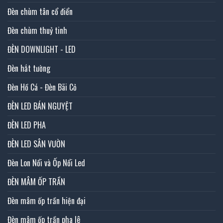
Đèn chùm tân cổ điển
Đèn chùm thuỷ tinh
ĐÈN DOWNLIGHT - LED
Đèn hắt tường
Đèn Hồ Cá - Đèn Bãi Cỏ
ĐÈN LED BÁN NGUYỆT
ĐÈN LED PHA
ĐÈN LED SÂN VƯỜN
Đèn Lon Nổi và Ốp Nổi Led
ĐÈN MÂM ỐP TRẦN
Đèn mâm ốp trần hiện đại
Đèn mâm ốp trần pha lê