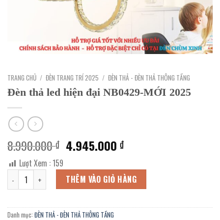
TRANG CHỦ
/
ĐÈN TRANG TRÍ 2025
/
ĐÈN THẢ - ĐÈN THẢ THÔNG TẦNG
Đèn thả led hiện đại NB0429-MỚI 2025
Giá
Giá
8.990.000
4.945.000
₫
₫
gốc
hiện
Lượt Xem :
159
là:
tại
Đèn thả led hiện đại NB0429-MỚI 2025 số lượng
8.990.000 ₫.
là:
THÊM VÀO GIỎ HÀNG
4.945.000 ₫.
Danh mục:
ĐÈN THẢ - ĐÈN THẢ THÔNG TẦNG