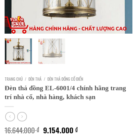
TRANG CHỦ
/
ĐÈN THẢ
/
ĐÈN THẢ ĐỒNG CỔ ĐIỂN
Đèn thả đồng EL-6001/4 chính hãng trang
trí nhà cổ, nhà hàng, khách sạn
Giá
Giá
16.644.000
9.154.000
₫
₫