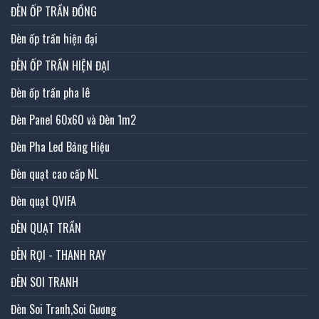
ĐÈN ỐP TRẦN ĐỒNG
Đèn ốp trần hiện đại
ĐÈN ỐP TRẦN HIỆN ĐẠI
Đèn ốp trần pha lê
Đèn Panel 60x60 và Đèn 1m2
Đèn Pha Led Bảng Hiệu
Đèn quạt cao cấp NL
Đèn quạt QVIFA
ĐÈN QUẠT TRẦN
ĐÈN RỌI - THANH RAY
ĐÈN SOI TRANH
Đèn Soi Tranh,Soi Gương