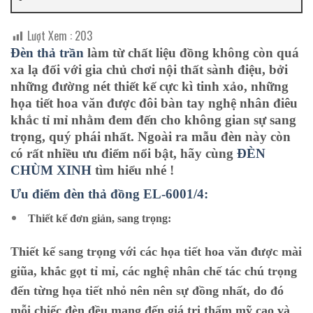
Lượt Xem :
203
Đèn thả trần
làm từ chất liệu đồng không còn quá
xa lạ đối với gia chủ chơi nội thất sành điệu, bởi
những đường nét thiết kế cực kì tinh xảo, những
họa tiết hoa văn được đôi bàn tay nghệ nhân điêu
khắc tỉ mỉ nhằm đem đến cho không gian sự sang
trọng, quý phái nhất. Ngoài ra mẫu đèn này còn
có rất nhiều ưu điểm nổi bật, hãy cùng
ĐÈN
CHÙM XINH
tìm hiểu nhé !
Ưu điểm đèn thả đồng EL-6001/4:
Thiết kế đơn giản, sang trọng:
Thiết kế sang trọng với các họa tiết hoa văn được mài
giũa, khắc gọt tỉ mỉ, các nghệ nhân chế tác chú trọng
đến từng họa tiết nhỏ nên nên sự đồng nhất, do đó
mỗi chiếc đèn đều mang đến giá trị thẩm mỹ cao và