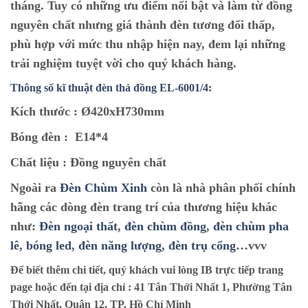
tháng. Tuy có những ưu điểm nổi bật và làm từ đồng
nguyên chất nhưng giá thành đèn tương đối thấp,
phù hợp với mức thu nhập hiện nay, đem lại những
trải nghiệm tuyệt vời cho quý khách hàng.
Thông số kĩ thuật đèn thả đồng EL
-6001/4
:
Kích thước :
Ø420xH730mm
Bóng đèn :
E14*4
Chất liệu :
Đồng nguyên chất
Ngoài ra
Đèn Chùm Xinh
còn là nhà phân phối chính
hãng các dòng đèn trang trí của thương hiệu khác
như:
Đèn ngoại thất
,
đèn chùm đồng
,
đèn chùm pha
lê
,
bóng led
,
đèn năng lượng
,
đèn trụ cổng
…vvv
Để biết thêm chi tiết, quý khách vui lòng IB trực tiếp trang
page hoặc đến tại địa chỉ :
41 Tân Thới Nhất 1, Phường Tân
Thới Nhất, Quận 12, TP. Hồ Chí Minh