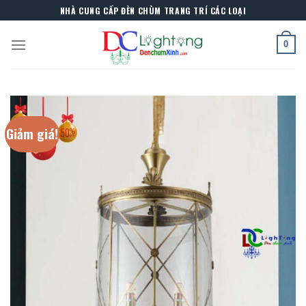
Skip
NHÀ CUNG CẤP ĐÈN CHÙM TRANG TRÍ CÁC LOẠI
to
content
0
Giảm giá!