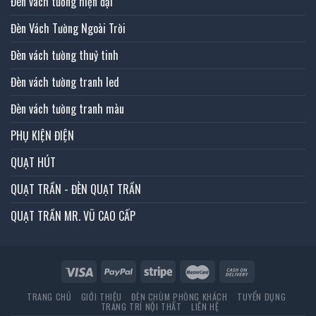
Đèn vách tường hiện đại
Đèn Vách Tường Ngoài Trời
Đèn vách tường thuỷ tinh
Đèn vách tường tranh led
Đèn vách tường tranh màu
PHỤ KIỆN ĐIỆN
QUẠT HÚT
QUẠT TRẦN - ĐÈN QUẠT TRẦN
QUẠT TRẦN MR. VŨ CAO CẤP
TRANG CHỦ
GIỚI THIỆU
ĐÈN CHÙM PHÒNG KHÁCH
TUYỂN DỤNG
TRANG TRÍ NỘI THẤT
LIÊN HỆ