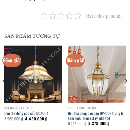
Rate this product
SẢN PHẨM TƯƠNG TỰ
Giảm giá!
Giảm giá!
ĐÈN THẢ ĐỒNG CỔ ĐIỂN
ĐÈN THẢ ĐỒNG CỔ ĐIỂN
Đèn thả đồng cao cấp ĐV-082 trang trí
Đèn thả đồng cao cấp DCX004
hầm rượu, Homestay, nhà thờ
Giá
Giá
8.960.000
₫
4.480.000
₫
gốc
hiện
Giá
Giá
6.144.000
₫
3.379.000
₫
là:
tại
gốc
hiện
8.960.000 ₫.
là: