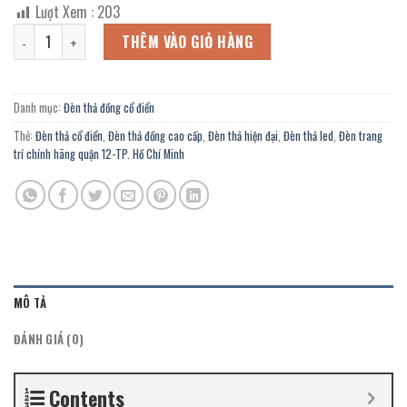
gốc
hiện
Lượt Xem :
203
là:
tại
Đèn thả đồng EL-6001/4 chính hãng trang trí nhà cổ, nhà hàng, khá
16.644.000 ₫.
là:
THÊM VÀO GIỎ HÀNG
9.154.000 ₫.
Danh mục:
Đèn thả đồng cổ điển
Thẻ:
Đèn thả cổ điển
,
Đèn thả đồng cao cấp
,
Đèn thả hiện đại
,
Đèn thả led
,
Đèn trang
trí chính hãng quận 12-TP. Hồ Chí Minh
MÔ TẢ
ĐÁNH GIÁ (0)
Contents