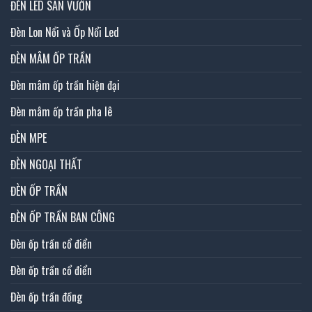
ĐÈN LED SÂN VƯỜN
Đèn Lon Nổi và Ốp Nổi Led
ĐÈN MÂM ỐP TRẦN
Đèn mâm ốp trần hiện đại
Đèn mâm ốp trần pha lê
ĐÈN MPE
ĐÈN NGOẠI THẤT
ĐÈN ỐP TRẦN
ĐÈN ỐP TRẦN BAN CÔNG
Đèn ốp trần cổ điển
Đèn ốp trần cổ điển
Đèn ốp trần đồng