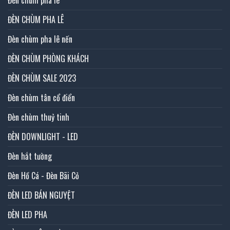
ĐÈN CHÙM PHA LÊ
Đèn chùm pha lê nến
ĐÈN CHÙM PHÒNG KHÁCH
ĐÈN CHÙM SALE 2023
Đèn chùm tân cổ điển
Đèn chùm thuỷ tinh
ĐÈN DOWNLIGHT - LED
Đèn hắt tường
Đèn Hồ Cá - Đèn Bãi Cỏ
ĐÈN LED BÁN NGUYỆT
ĐÈN LED PHA