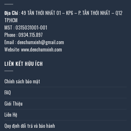
Địa Chỉ
: 49 TÂN THỚI NHẤT 01 – KP6 – P. TÂN THỚI NHẤT – Q12
TP.HCM
MST : 0315031001-001
Phone : 0934.115.897
Email : denchumxinh@gmail.com
Website: www.denchumxinh.com
LIÊN KẾT HỮU ÍCH
Chính sách bảo mật
FAQ
Giới Thiệu
Liên Hệ
Quy định đổi trả và bảo hành