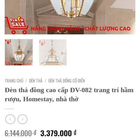
TRANG CHỦ
/
ĐÈN THẢ
/
ĐÈN THẢ ĐỒNG CỔ ĐIỂN
Đèn thả đồng cao cấp ĐV-082 trang trí hầm
rượu, Homestay, nhà thờ
Giá
Giá
6.144.000
3.379.000
₫
₫