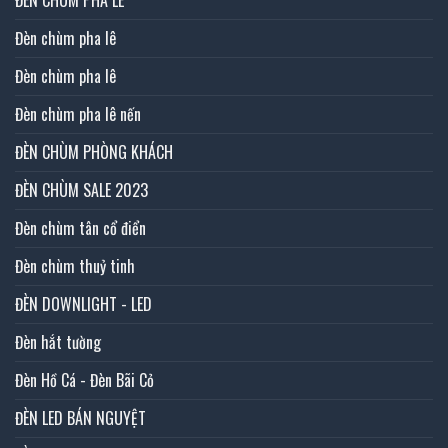
ĐÈN CHÙM PHA LÊ
Đèn chùm pha lê
Đèn chùm pha lê
Đèn chùm pha lê nến
ĐÈN CHÙM PHÒNG KHÁCH
ĐÈN CHÙM SALE 2023
Đèn chùm tân cổ điển
Đèn chùm thuỷ tinh
ĐÈN DOWNLIGHT - LED
Đèn hắt tường
Đèn Hồ Cá - Đèn Bãi Cỏ
ĐÈN LED BÁN NGUYỆT