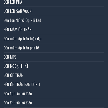
ĐÈN LED PHA
ĐÈN LED SÂN VƯỜN
Đèn Lon Nổi và Ốp Nổi Led
ĐÈN MÂM ỐP TRẦN
Đèn mâm ốp trần hiện đại
Đèn mâm ốp trần pha lê
ĐÈN MPE
ĐÈN NGOẠI THẤT
ĐÈN ỐP TRẦN
ĐÈN ỐP TRẦN BAN CÔNG
Đèn ốp trần cổ điển
Đèn ốp trần cổ điển