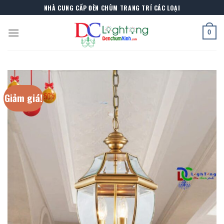
Skip
NHÀ CUNG CẤP ĐÈN CHÙM TRANG TRÍ CÁC LOẠI
to
content
0
Giảm giá!