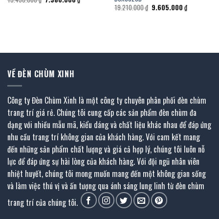
gốc
hiện
Giá
Giá
19.210.000
₫
9.605.000
₫
là:
tại
gốc
hiện
13.430.000 ₫.
là:
là:
tại
.
7.386.000 ₫.
19.210.000 ₫.
là:
9.605.000 ₫
VỀ ĐÈN CHÙM XINH
Công ty Đèn Chùm Xinh là một công ty chuyên phân phối đèn chùm
trang trí giá rẻ. Chúng tôi cung cấp các sản phẩm đèn chùm đa
dạng với nhiều mẫu mã, kiểu dáng và chất liệu khác nhau để đáp ứng
nhu cầu trang trí không gian của khách hàng. Với cam kết mang
đến những sản phẩm chất lượng và giá cả hợp lý, chúng tôi luôn nỗ
lực để đáp ứng sự hài lòng của khách hàng. Với đội ngũ nhân viên
nhiệt huyết, chúng tôi mong muốn mang đến một không gian sống
và làm việc thú vị và ấn tượng qua ánh sáng lung linh từ đèn chùm
trang trí của chúng tôi.