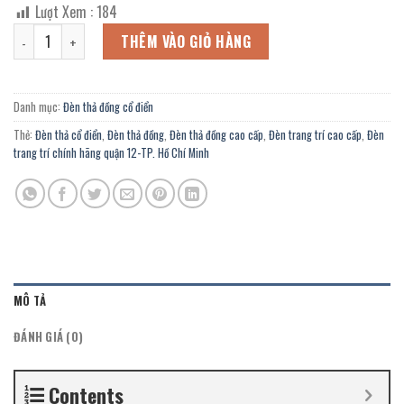
gốc
hiện
Lượt Xem :
184
là:
tại
Đèn thả đồng cao cấp ĐV-082 trang trí hầm rượu, Homestay, nhà thờ
6.144.000 ₫.
là:
THÊM VÀO GIỎ HÀNG
3.379.000 ₫.
Danh mục:
Đèn thả đồng cổ điển
Thẻ:
Đèn thả cổ điển
,
Đèn thả đồng
,
Đèn thả đồng cao cấp
,
Đèn trang trí cao cấp
,
Đèn
trang trí chính hãng quận 12-TP. Hồ Chí Minh
MÔ TẢ
ĐÁNH GIÁ (0)
Contents