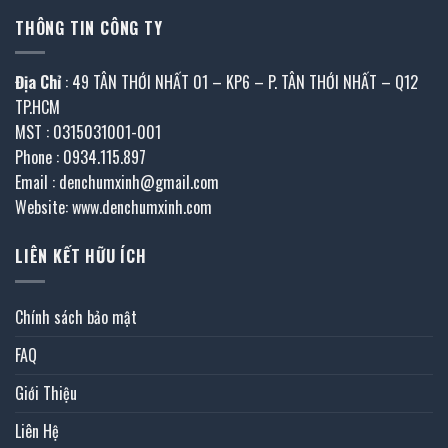
THÔNG TIN CÔNG TY
Địa Chỉ
: 49 TÂN THỚI NHẤT 01 – KP6 – P. TÂN THỚI NHẤT – Q12
TP.HCM
MST : 0315031001-001
Phone : 0934.115.897
Email : denchumxinh@gmail.com
Website: www.denchumxinh.com
LIÊN KẾT HỮU ÍCH
Chính sách bảo mật
FAQ
Giới Thiệu
Liên Hệ