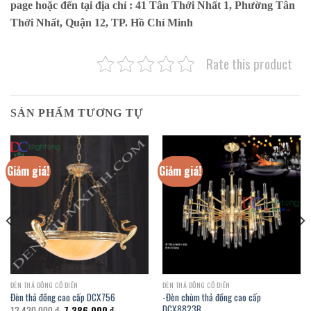
page hoặc đến tại địa chỉ :
41 Tân Thới Nhất 1, Phường Tân
Thới Nhất, Quận 12, TP. Hồ Chí Minh
Rate this product
SẢN PHẨM TƯƠNG TỰ
Giảm giá!
Giảm giá!
ĐÈN THẢ ĐỒNG CỔ ĐIỂN
ĐÈN THẢ ĐỒNG CỔ ĐIỂN
-Đèn chùm thả đồng cao cấp
Đèn thả đồng cao cấp DCX756
DCX8823B
Giá
Giá
13.430.000
₫
7.386.000
₫