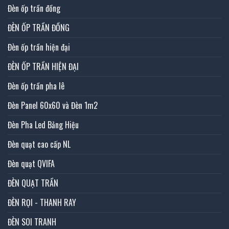
Đèn ốp trần đồng
ĐÈN ỐP TRẦN ĐỒNG
Đèn ốp trần hiện đại
ĐÈN ỐP TRẦN HIỆN ĐẠI
Đèn ốp trần pha lê
Đèn Panel 60x60 và Đèn 1m2
Đèn Pha Led Bảng Hiệu
Đèn quạt cao cấp NL
Đèn quạt QVIFA
ĐÈN QUẠT TRẦN
ĐÈN RỌI - THANH RAY
ĐÈN SOI TRANH