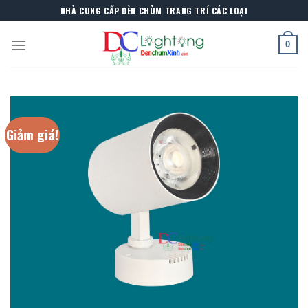
Skip
NHÀ CUNG CẤP ĐÈN CHÙM TRANG TRÍ CÁC LOẠI
to
content
0
Giảm giá!