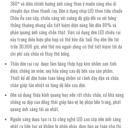
360° và điều chỉnh hướng ánh sáng theo ý muốn cũng như di
chuyển dọc theo thanh ray. Đèn ử dụng chip LED theo tiêu chuẩn
Châu Âu cao cấp, chiếu sáng với cường độ gấp đôi so với bóng
thông thường nhưng vẫn tiết kiệm điện năng lên đến 80% và
phản quang ánh sáng chân thật. Việc sử dụng đèn LED chiếu rọi
này trong điều kiện phù hợp có thể kéo dài tuổi thọ đèn lên tới
trên 30.000 giờ, nhờ thế mà người dùng có thể tiết kiệm tối đa
chi phí sửa chữa và thay thế bóng.
Thân đèn rọi ray được làm bằng thép hợp kim nhôm sơn tĩnh
điện, chống ăn mòn, oxy hóa nâng cao độ bền của sản phẩm.
Thiết kế đế đèn hoàn toàn bằng nhôm sẻ rãnh dày dặn và chắc
chắn giúp tản nhiệt và tăng độ bền của đèn.
Đèn sử dụng thấu kính quang học nên rất chắc chắn, có khả năng
chống va đập cao đồng thời giúp bảo vệ bộ phận bên trong, phát
quang ánh sáng tối ưu nhất.
Nguồn sáng được tạo ra từ công nghệ LED cao cấp nên ánh sáng
phát ra liên tục và không bị nhấp nháy, đảm bảo an toàn cho thị