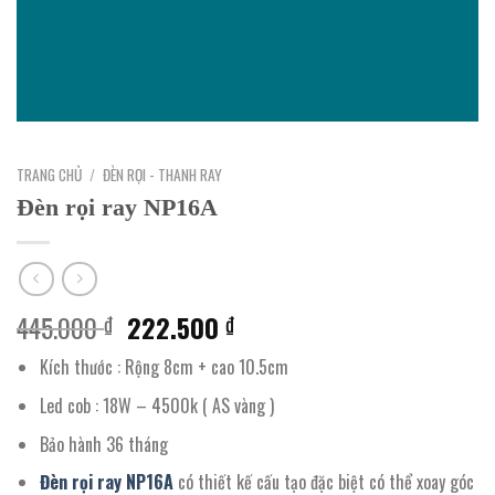
TRANG CHỦ
/
ĐÈN RỌI - THANH RAY
Đèn rọi ray NP16A
Giá
Giá
445.000
222.500
₫
₫
gốc
hiện
Kích thước : Rộng 8cm + cao 10.5cm
là:
tại
445.000 ₫.
là:
Led cob : 18W – 4500k ( AS vàng )
222.500 ₫.
Bảo hành 36 tháng
Đèn rọi ray NP16A
có thiết kế cấu tạo đặc biệt có thể xoay góc