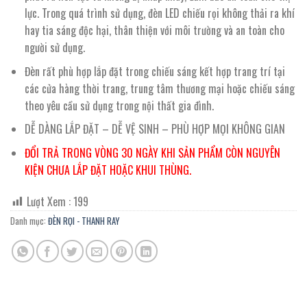
lực. Trong quá trình sử dụng, đèn LED chiếu rọi không thải ra khí
hay tia sáng độc hại, thân thiện với môi trường và an toàn cho
người sử dụng.
Đèn rất phù hợp lắp đặt trong chiếu sáng kết hợp trang trí tại
các cửa hàng thời trang, trung tâm thương mại hoặc chiếu sáng
theo yêu cầu sử dụng trong nội thất gia đình.
DỄ DÀNG LẮP ĐẶT – DỄ VỆ SINH – PHÙ HỢP MỌI KHÔNG GIAN
ĐỔI TRẢ TRONG VÒNG 30 NGÀY KHI SẢN PHẨM CÒN NGUYÊN
KIỆN CHƯA LẮP ĐẶT HOẶC KHUI THÙNG.
Lượt Xem :
199
Danh mục:
ĐÈN RỌI - THANH RAY