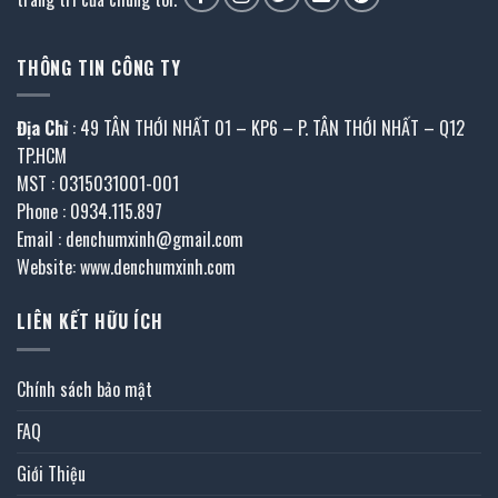
THÔNG TIN CÔNG TY
Địa Chỉ
: 49 TÂN THỚI NHẤT 01 – KP6 – P. TÂN THỚI NHẤT – Q12
TP.HCM
MST : 0315031001-001
Phone : 0934.115.897
Email : denchumxinh@gmail.com
Website: www.denchumxinh.com
LIÊN KẾT HỮU ÍCH
Chính sách bảo mật
FAQ
Giới Thiệu