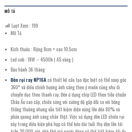
MÔ TẢ
Lượt Xem :
199
Mô Tả
Kích thước : Rộng 8cm + cao 10.5cm
Led cob : 18W – 4500k ( AS vàng )
Bảo hành 36 tháng
Đèn rọi ray NP16A
có thiết kế cấu tạo đặc biệt có thể xoay góc
360° và điều chỉnh hướng ánh sáng theo ý muốn cũng như di
chuyển dọc theo thanh ray. Đèn ử dụng chip LED theo tiêu chuẩn
Châu Âu cao cấp, chiếu sáng với cường độ gấp đôi so với bóng
thông thường nhưng vẫn tiết kiệm điện năng lên đến 80% và
phản quang ánh sáng chân thật. Việc sử dụng đèn LED chiếu rọi
này trong điều kiện phù hợp có thể kéo dài tuổi thọ đèn lên tới
trên 30.000 giờ, nhờ thế mà người dùng có thể tiết kiệm tối đa