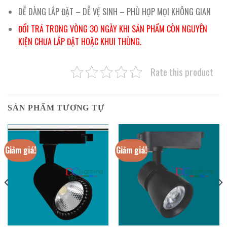
DỄ DÀNG LẮP ĐẶT – DỄ VỆ SINH – PHÙ HỢP MỌI KHÔNG GIAN
ĐỔI TRẢ TRONG VÒNG 30 NGÀY KHI SẢN PHẨM CÒN NGUYÊN
KIỆN CHƯA LẮP ĐẶT HOẶC KHUI THÙNG.
Rate this product
SẢN PHẨM TƯƠNG TỰ
Giảm giá!
Giảm giá!