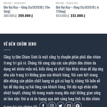
ĐÈN RỌI - THANH RAY
ĐÈN RỌI - THANH RAY
Đèn Rọi Ray – Hàng Cty DCX03B ( 10w
Đèn Rọi Ray – Hàng Cty DCX01B ( w
Vàng)
12Vàng)
Giá
Giá
Giá
Giá
380.000
₫
209.000
₫
423.000
₫
232.000
₫
gốc
hiện
gốc
hiện
là:
tại
là:
tại
380.000 ₫.
là:
423.000 ₫.
là:
209.000 ₫.
232.000 ₫.
VỀ ĐÈN CHÙM XINH
Công ty Đèn Chùm Xinh là một công ty chuyên phân phối đèn chùm
trang trí giá rẻ. Chúng tôi cung cấp các sản phẩm đèn chùm đa
dạng với nhiều mẫu mã, kiểu dáng và chất liệu khác nhau để đáp ứng
nhu cầu trang trí không gian của khách hàng. Với cam kết mang
đến những sản phẩm chất lượng và giá cả hợp lý, chúng tôi luôn nỗ
lực để đáp ứng sự hài lòng của khách hàng. Với đội ngũ nhân viên
nhiệt huyết, chúng tôi mong muốn mang đến một không gian sống
và làm việc thú vị và ấn tượng qua ánh sáng lung linh từ đèn chùm
trang trí của chúng tôi.