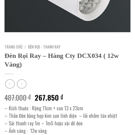
TRANG CHỦ
/
ĐÈN RỌI - THANH RAY
Đèn Rọi Ray – Hàng Cty DCX034 ( 12w
Vàng)
Giá
Giá
487.000
267.850
₫
₫
gốc
hiện
– Kích thước : Rộng 11cm + cao 13 x 23cm
là:
tại
– Thân Đèn bằng hợp kim sơn tĩnh điện – lõi nhôm tản nhiệt
487.000 ₫.
là:
– Sài thanh ray 1m – 1m5 hoặc xài đế đơn
267.850 ₫.
– Ánh sáng : 12w vàng