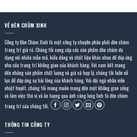
444.000 ₫.
là:
262.000 ₫.
là:
244.200 ₫.
131.000 ₫.
VỀ ĐÈN CHÙM XINH
Công ty Đèn Chùm Xinh là một công ty chuyên phân phối đèn chùm
trang trí giá rẻ. Chúng tôi cung cấp các sản phẩm đèn chùm đa
dạng với nhiều mẫu mã, kiểu dáng và chất liệu khác nhau để đáp ứng
nhu cầu trang trí không gian của khách hàng. Với cam kết mang
đến những sản phẩm chất lượng và giá cả hợp lý, chúng tôi luôn nỗ
lực để đáp ứng sự hài lòng của khách hàng. Với đội ngũ nhân viên
nhiệt huyết, chúng tôi mong muốn mang đến một không gian sống
và làm việc thú vị và ấn tượng qua ánh sáng lung linh từ đèn chùm
trang trí của chúng tôi.
THÔNG TIN CÔNG TY