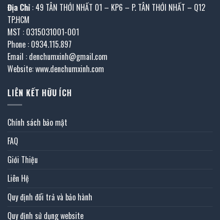
Địa Chỉ
: 49 TÂN THỚI NHẤT 01 – KP6 – P. TÂN THỚI NHẤT – Q12
TP.HCM
MST : 0315031001-001
Phone : 0934.115.897
Email : denchumxinh@gmail.com
Website: www.denchumxinh.com
LIÊN KẾT HỮU ÍCH
Chính sách bảo mật
FAQ
Giới Thiệu
Liên Hệ
Quy định đổi trả và bảo hành
Quy định sử dụng website