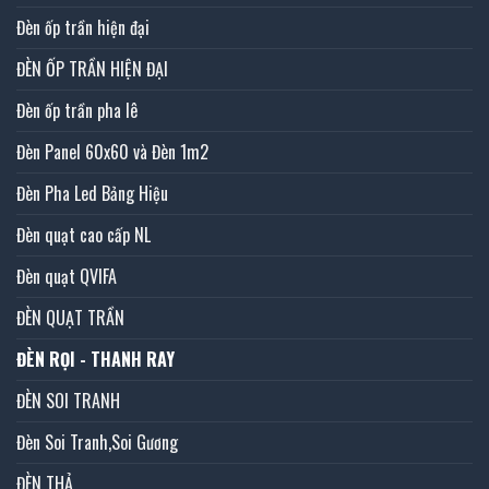
Đèn ốp trần hiện đại
ĐÈN ỐP TRẦN HIỆN ĐẠI
Đèn ốp trần pha lê
Đèn Panel 60x60 và Đèn 1m2
Đèn Pha Led Bảng Hiệu
Đèn quạt cao cấp NL
Đèn quạt QVIFA
ĐÈN QUẠT TRẦN
ĐÈN RỌI - THANH RAY
ĐÈN SOI TRANH
Đèn Soi Tranh,Soi Gương
ĐÈN THẢ