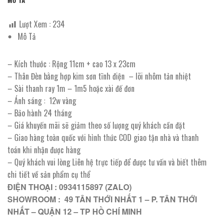
MÔ TẢ
Lượt Xem :
234
Mô Tả
– Kích thước : Rộng 11cm + cao 13 x 23cm
– Thân Đèn bằng hợp kim sơn tĩnh điện – lõi nhôm tản nhiệt
– Sài thanh ray 1m – 1m5 hoặc xài đế đơn
– Ánh sáng : 12w vàng
– Bảo hành 24 tháng
– Giá khuyến mãi sẽ giảm theo số lượng quý khách cần đặt
– Giao hàng toàn quốc với hình thức COD giao tận nhà và thanh
toán khi nhận được hàng
– Quý khách vui lòng Liên hệ trực tiếp để được tư vấn và biết thêm
chi tiết về sản phẩm cụ thể
ĐIỆN THOẠI : 0934115897 (ZALO)
SHOWROOM : 49 TÂN THỚI NHẤT 1 – P. TÂN THỚI
NHẤT – QUẬN 12 – TP HỒ CHÍ MINH