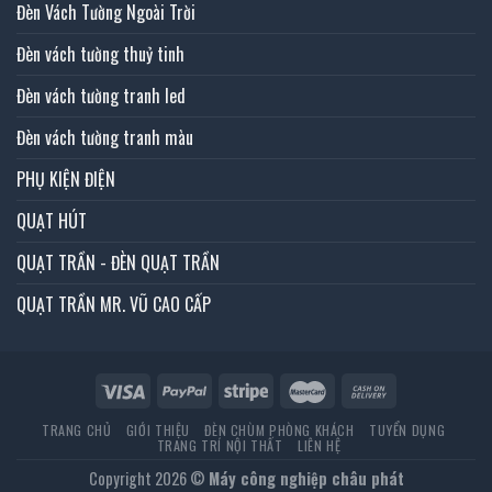
Đèn Vách Tường Ngoài Trời
Đèn vách tường thuỷ tinh
Đèn vách tường tranh led
Đèn vách tường tranh màu
PHỤ KIỆN ĐIỆN
QUẠT HÚT
QUẠT TRẦN - ĐÈN QUẠT TRẦN
QUẠT TRẦN MR. VŨ CAO CẤP
TRANG CHỦ
GIỚI THIỆU
ĐÈN CHÙM PHÒNG KHÁCH
TUYỂN DỤNG
TRANG TRÍ NỘI THẤT
LIÊN HỆ
Copyright 2026 ©
Máy công nghiệp châu phát