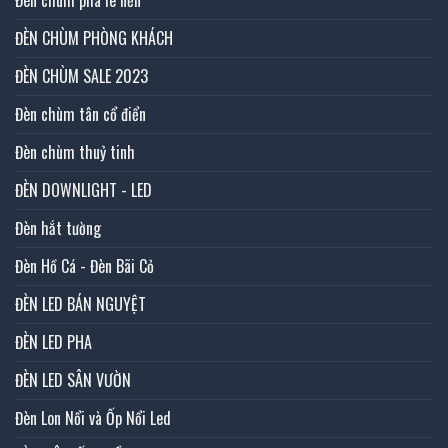
ĐÈN CHÙM PHÒNG KHÁCH
ĐÈN CHÙM SALE 2023
Đèn chùm tân cổ điển
Đèn chùm thuỷ tinh
ĐÈN DOWNLIGHT - LED
Đèn hắt tường
Đèn Hồ Cá - Đèn Bãi Cỏ
ĐÈN LED BÁN NGUYỆT
ĐÈN LED PHA
ĐÈN LED SÂN VƯỜN
Đèn Lon Nổi và Ốp Nổi Led