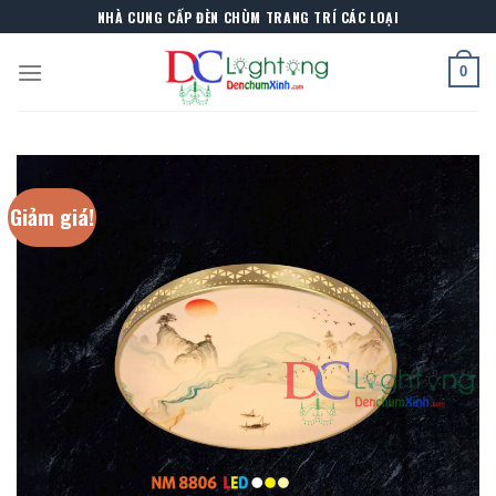
Skip
NHÀ CUNG CẤP ĐÈN CHÙM TRANG TRÍ CÁC LOẠI
to
content
0
Giảm giá!