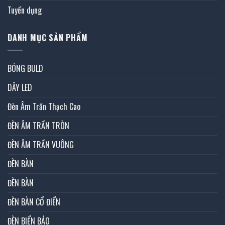
Tuyển dụng
DANH MỤC SẢN PHẨM
BÓNG BULD
DÂY LED
Đèn Âm Trần Thạch Cao
ĐÈN ÂM TRẦN TRÒN
ĐÈN ÂM TRẦN VUÔNG
ĐÈN BÀN
ĐÈN BÀN
ĐÈN BÀN CỔ ĐIỂN
ĐÈN BIỂN BÁO