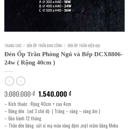
TRANG CHỦ
/
ĐÈN ỐP TRẦN BAN CÔNG
/
ĐÈN ỐP TRẦN HIỆN ĐẠI
Đèn Ốp Trần Phòng Ngủ và Bếp DCX8806-
24w ( Rộng 40cm )
Giá
Giá
3.080.000
1.540.000
₫
₫
gốc
hiện
– Kích thước : Rộng 40cm + cao 4cm
là:
tại
– Bóng đèn : Led 3 chế độ ( Trắng – vàng – vàng ấm )
3.080.000 ₫.
là:
– Bảo hành 12 tháng
1.540.000 ₫.
– Thân đèn bằng sắt xi mạ màu vàng đậm ,mặt mâm bằng Meka