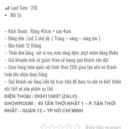
Lượt Xem :
210
Mô Tả
– Kích thước : Rộng 40cm + cao 4cm
– Bóng đèn : Led 3 chế độ ( Trắng – vàng – vàng ấm )
– Bảo hành 12 tháng
– Thân đèn bằng sắt xi mạ màu vàng đậm ,mặt mâm bằng Meka
– Giá khuyến mãi sẽ giảm theo số lượng quý khách cần đặt
– Giao hàng toàn quốc với hình thức COD giao tận nhà và thanh
toán khi nhận được hàng
– Quý khách vui lòng Liên hệ trực tiếp để được tư vấn và biết thêm
chi tiết về sản phẩm cụ thể
ĐIỆN THOẠI : 0934115897 (ZALO)
SHOWROOM : 49 TÂN THỚI NHẤT 1 – P. TÂN THỚI
NHẤT – QUẬN 12 – TP HỒ CHÍ MINH
Rate this product