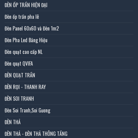
ĐÈN ỐP TRẦN HIỆN ĐẠI
Đèn ốp trần pha lê
Đèn Panel 60x60 và Đèn 1m2
Đèn Pha Led Bảng Hiệu
Đèn quạt cao cấp NL
Đèn quạt QVIFA
ĐÈN QUẠT TRẦN
ĐÈN RỌI - THANH RAY
ĐÈN SOI TRANH
Đèn Soi Tranh,Soi Gương
ĐÈN THẢ
ĐÈN THẢ - ĐÈN THẢ THÔNG TẦNG